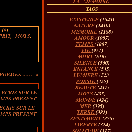
LA MÉMOIRE
TAGS
EXISTENCE
(1643)
NATURE
(1410)
 [
#
]
MEMOIRE
(1188)
PRIT
,
MOTS
,
AMOUR
(1087)
TEMPS
(1087)
VIE
(957)
MORT
(610)
SILENCE
(560)
ENFANCE
(545)
ANNA MARIA CARULINA CELLI, POEMES ...Extrait
LUMIERE
(523)
POESIE
(455)
BEAUTE
(437)
MOTS
(435)
MONDE
(424)
MER
(395)
'ECRIS SUR LE
TERRE
(381)
MPS PRESENT
SENTIMENT
(376)
LIBERTE
(324)
SOLITUDE
(317)