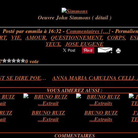
.
Oeuvre John Simmons ( détail )
Posté par emmila à 16:32 -
Commentaires [
…
]
- Permalien
RT
,
VIE
,
AMOUR
,
QUESTIONNEMENT
,
CORPS
,
ES
YEUX
,
JOSE EUGENE
?
0 vote
COMMENT SE DIRE POETE ?
VOUS AIMEREZ AUSSI :
RUIZ
BRUNO RUIZ
BRUNO RUIZ
J
ait
...Extrait
...Extraits
TE
COMMENTAIRES