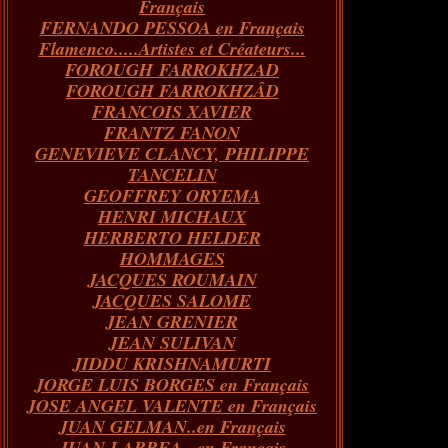
Français
FERNANDO PESSOA en Français
Flamenco.....Artistes et Créateurs...
FOROUGH FARROKHZAD
FOROUGH FARROKHZÂD
FRANCOIS XAVIER
FRANTZ FANON
GENEVIEVE CLANCY, PHILIPPE
TANCELIN
GEOFFREY ORYEMA
HENRI MICHAUX
HERBERTO HELDER
HOMMAGES
JACQUES ROUMAIN
JACQUES SALOME
JEAN GRENIER
JEAN SULIVAN
JIDDU KRISHNAMURTI
JORGE LUIS BORGES en Français
JOSE ANGEL VALENTE en Français
JUAN GELMAN..en Français
JUAN LARREA...en Français