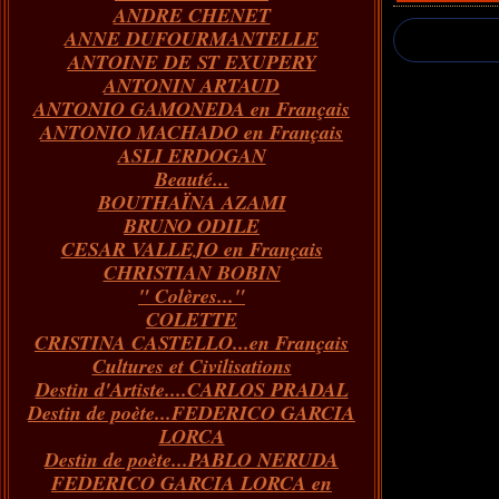
ANDRE CHENET
Janvier
Février
Juillet
Mars
Avril
Août
Juin
Mai
(82)
(84)
(76)
(40)
(65)
(72)
(68)
(60)
ANNE DUFOURMANTELLE
Janvier
Février
Juillet
Mars
Avril
Juin
Mai
(89)
(65)
(62)
(66)
(31)
(70)
(86)
ANTOINE DE ST EXUPERY
Janvier
Février
Mars
Avril
Juin
Mai
(97)
(26)
(59)
(66)
(67)
(66)
ANTONIN ARTAUD
Janvier
Février
Mars
Avril
(73)
(73)
(55)
(73)
ANTONIO GAMONEDA en Français
Janvier
Février
Mars
(100)
(54)
(43)
ANTONIO MACHADO en Français
Février
Janvier
(146)
(51)
ASLI ERDOGAN
Janvier
(124)
Beauté...
BOUTHAÏNA AZAMI
BRUNO ODILE
CESAR VALLEJO en Français
CHRISTIAN BOBIN
" Colères..."
COLETTE
CRISTINA CASTELLO...en Français
Cultures et Civilisations
Destin d'Artiste....CARLOS PRADAL
Destin de poète...FEDERICO GARCIA
LORCA
Destin de poète...PABLO NERUDA
FEDERICO GARCIA LORCA en