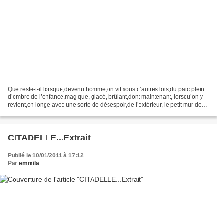
Que reste-t-il lorsque,devenu homme,on vit sous d’autres lois,du parc plein
d’ombre de l’enfance,magique, glacé, brûlant,dont maintenant, lorsqu’on y
revient,on longe avec une sorte de désespoir,de l’extérieur, le petit mur de
pierres grises,s’étonnant...
CITADELLE...Extrait
Publié le 10/01/2011 à 17:12
Par
emmila