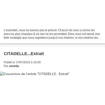
L'essentiel, nous ne savons pas le prévoir. Chacun de nous a connu les
joies les plus chaudes là où rien ne les promettait. Elles nous ont laissé une
telle nostalgie que nous regrettons jusqu'à nos misères, si nos misères les
ont permises. Nous avons...
CITADELLE...Extrait
Publié le 17/07/2010 à 15:55
Par
emmila