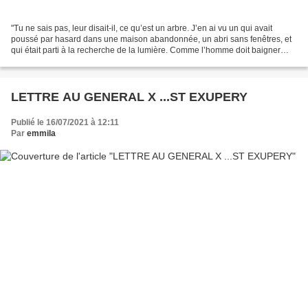
"Tu ne sais pas, leur disait-il, ce qu’est un arbre. J’en ai vu un qui avait
poussé par hasard dans une maison abandonnée, un abri sans fenêtres, et
qui était parti à la recherche de la lumière. Comme l’homme doit baigner
dans l’air, comme la carpe doit...
LETTRE AU GENERAL X ...ST EXUPERY
Publié le 16/07/2021 à 12:11
Par
emmila