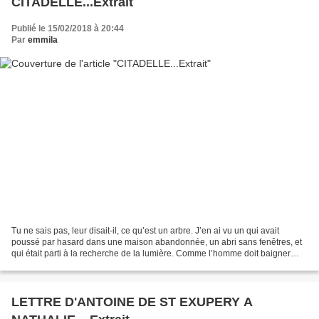
CITADELLE...Extrait
Publié le 15/02/2018 à 20:44
Par
emmila
Tu ne sais pas, leur disait-il, ce qu’est un arbre. J’en ai vu un qui avait
poussé par hasard dans une maison abandonnée, un abri sans fenêtres, et
qui était parti à la recherche de la lumière. Comme l’homme doit baigner
dans l’air, la carpe doit baigner...
LETTRE D'ANTOINE DE ST EXUPERY A