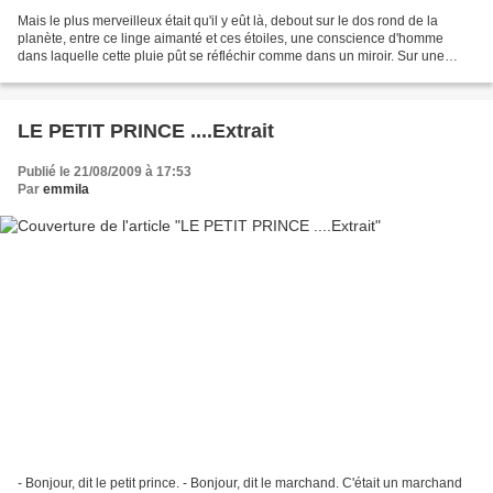
Mais le plus merveilleux était qu'il y eût là, debout sur le dos rond de la
planète, entre ce linge aimanté et ces étoiles, une conscience d'homme
dans laquelle cette pluie pût se réfléchir comme dans un miroir. Sur une
assise de minéraux un songe est...
LE PETIT PRINCE ....Extrait
Publié le 21/08/2009 à 17:53
Par
emmila
- Bonjour, dit le petit prince. - Bonjour, dit le marchand. C'était un marchand