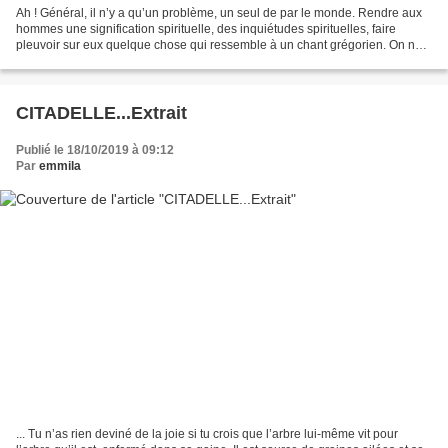
Ah ! Général, il n’y a qu’un problème, un seul de par le monde. Rendre aux
hommes une signification spirituelle, des inquiétudes spirituelles, faire
pleuvoir sur eux quelque chose qui ressemble à un chant grégorien. On ne
peut vivre de frigidaires, de...
CITADELLE...Extrait
Publié le 18/10/2019 à 09:12
Par
emmila
... Tu n’as rien deviné de la joie si tu crois que l’arbre lui-même vit pour