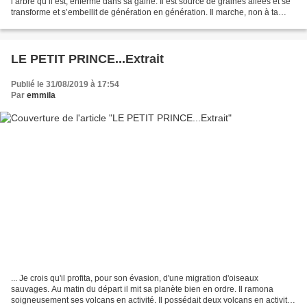
l’arbre qu’il est, enfermé dans sa gaine. Il est source de graines ailées et se
transforme et s’embellit de génération en génération. Il marche, non à ta
façon, mais comme un...
LE PETIT PRINCE...Extrait
Publié le 31/08/2019 à 17:54
Par
emmila
... Je crois qu'il profita, pour son évasion, d'une migration d'oiseaux
sauvages. Au matin du départ il mit sa planète bien en ordre. Il ramona
soigneusement ses volcans en activité. Il possédait deux volcans en activité.