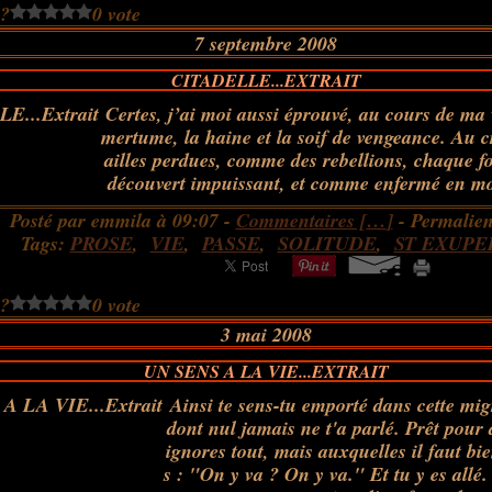
 ?
0 vote
7 septembre 2008
CITADELLE...EXTRAIT
Certes, j’ai moi aussi éprouvé, au cours de ma v
mertume, la haine et la soif de vengeance. Au c
ailles perdues, comme des rebellions, chaque fo
découvert impuissant, et comme enfermé en mo
Posté par emmila à 09:07 -
Commentaires [
…
]
- Permalien
Tags:
PROSE
,
VIE
,
PASSE
,
SOLITUDE
,
ST EXUPE
 ?
0 vote
3 mai 2008
UN SENS A LA VIE...EXTRAIT
Ainsi te sens-tu emporté dans cette mig
dont nul jamais ne t'a parlé. Prêt pour 
ignores tout, mais auxquelles il faut bi
s : "On y va ? On y va." Et tu y es allé.