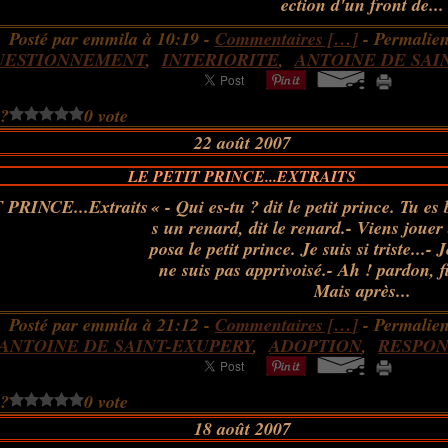
ection d'un front de...
Posté par emmila à 10:19 -
Commentaires [
…
]
- Permalien
UESTIONNEMENT
,
INTERIORITE
,
ANTOINE DE SAI
 ?
0 vote
22 août 2007
LE PETIT PRINCE...EXTRAITS
« - Qui es-tu ? dit le petit prince. Tu es b
s un renard, dit le renard.- Viens jouer
posa le petit prince. Je suis si triste...-
ne suis pas apprivoisé.- Ah ! pardon, fit
Mais après...
Posté par emmila à 21:12 -
Commentaires [
…
]
- Permalien
ANTOINE DE SAINT-EXUPERY
,
ADOPTION
,
RESPON
 ?
0 vote
18 août 2007