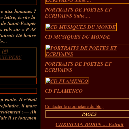
PORTRAITS DE POETES ET
dire aux hommes ?
ECRIVAINS Suite....
 lettre, écrite la
e de Saint-Exupér
es vols sur « P-38
’aurais été heure
CD MUSIQUES DU MONDE
e...
 [
#
]
EXUPERY
PORTRAITS DE POETES ET
ECRIVAINS
CD FLAMENCO
n route. Il s’était
rejoindre, il marc
Contacter le propriétaire du blog
t seulement :― Ah
PAGES
Mais il se tourmen
CHRISTIAN BOBIN ... Extrait