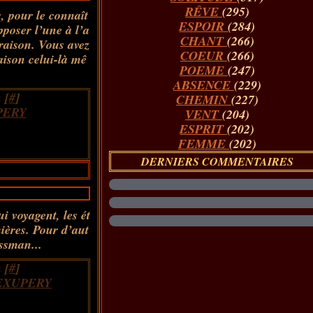
RÊVE
(295)
 pour le connaît
ESPOIR
(284)
opposer l’une à l’a
CHANT
(266)
 raison. Vous avez
COEUR
(266)
aison celui-là mê
POEME
(247)
ABSENCE
(229)
 [
#
]
CHEMIN
(227)
PERY
VENT
(204)
ESPRIT
(202)
FEMME
(202)
DERNIERS COMMENTAIRES
i voyagent, les ét
mières. Pour d’aut
ssman...
 [
#
]
EXUPERY