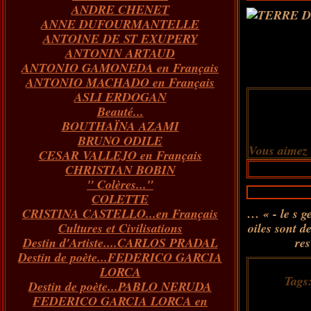
ANDRE CHENET
Janvier
Février
Juillet
Mars
Avril
Août
Juin
Mai
(82)
(84)
(76)
(40)
(65)
(72)
(68)
(60)
ANNE DUFOURMANTELLE
Janvier
Février
Juillet
Mars
Avril
Juin
Mai
(89)
(65)
(62)
(66)
(31)
(70)
(86)
ANTOINE DE ST EXUPERY
Janvier
Février
Mars
Avril
Juin
Mai
(97)
(26)
(59)
(66)
(67)
(66)
ANTONIN ARTAUD
Janvier
Février
Mars
Avril
(73)
(73)
(55)
(73)
ANTONIO GAMONEDA en Français
Janvier
Février
Mars
(100)
(54)
(43)
ANTONIO MACHADO en Français
Février
Janvier
(146)
(51)
ASLI ERDOGAN
Janvier
(124)
Beauté...
BOUTHAÏNA AZAMI
BRUNO ODILE
Vous aimez
CESAR VALLEJO en Français
CHRISTIAN BOBIN
" Colères..."
COLETTE
CRISTINA CASTELLO...en Français
… « - le s g
Cultures et Civilisations
oiles sont d
Destin d'Artiste....CARLOS PRADAL
res
Destin de poète...FEDERICO GARCIA
LORCA
Tags
Destin de poète...PABLO NERUDA
FEDERICO GARCIA LORCA en