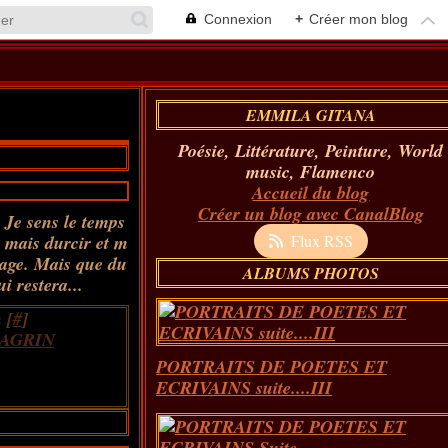
Connexion
+
Créer mon blog
EMMILA GITANA
Poésie, Littérature, Peinture, World
music, Flamenco
Accueil du blog
Créer un blog avec CanalBlog
. Je sens le temps
, mais durcir et m
Flux RSS
vrage. Mais que du
ALBUMS PHOTOS
i restera...
 [
#
]
AGRIN
PORTRAITS DE POETES ET
ECRIVAINS suite....III