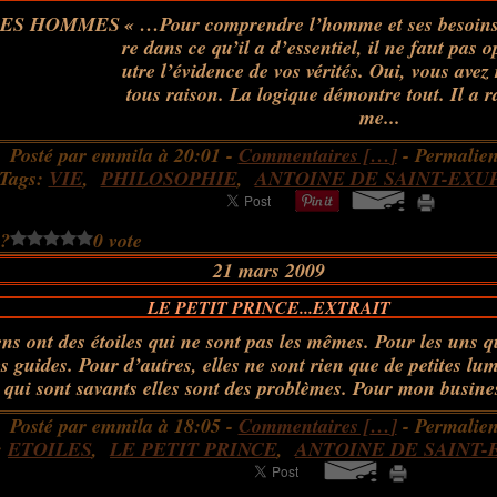
« …Pour comprendre l’homme et ses besoins,
re dans ce qu’il a d’essentiel, il ne faut pas 
utre l’évidence de vos vérités. Oui, vous avez
tous raison. La logique démontre tout. Il a r
me...
Posté par emmila à 20:01 -
Commentaires [
…
]
- Permalien
Tags:
VIE
,
PHILOSOPHIE
,
ANTOINE DE SAINT-EXU
 ?
0 vote
21 mars 2009
LE PETIT PRINCE...EXTRAIT
ens ont des étoiles qui ne sont pas les mêmes. Pour les uns qu
es guides. Pour d’autres, elles ne sont rien que de petites lu
 qui sont savants elles sont des problèmes. Pour mon busine
Posté par emmila à 18:05 -
Commentaires [
…
]
- Permalien
:
ETOILES
,
LE PETIT PRINCE
,
ANTOINE DE SAINT-