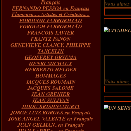
Français
Vous aimez
FERNANDO PESSOA en Français
Flamenco.....Artistes et Créateurs...
FOROUGH FARROKHZAD
FOROUGH FARROKHZÂD
FRANCOIS XAVIER
FRANTZ FANON
GENEVIEVE CLANCY, PHILIPPE
TANCELIN
GEOFFREY ORYEMA
HENRI MICHAUX
HERBERTO HELDER
HOMMAGES
Vous aimez
JACQUES ROUMAIN
JACQUES SALOME
JEAN GRENIER
JEAN SULIVAN
JIDDU KRISHNAMURTI
JORGE LUIS BORGES en Français
JOSE ANGEL VALENTE en Français
JUAN GELMAN..en Français
JUAN LARREA...en Français