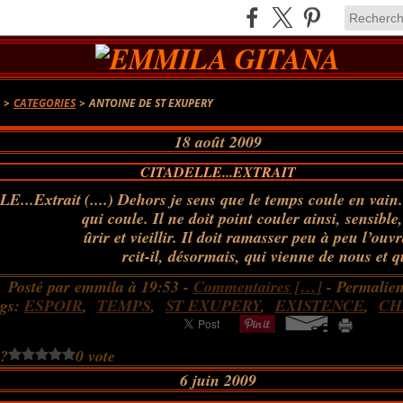
A
>
CATEGORIES
>
ANTOINE DE ST EXUPERY
18 août 2009
CITADELLE...EXTRAIT
(....) Dehors je sens que le temps coule en vain
qui coule. Il ne doit point couler ainsi, sensible
ûrir et vieillir. Il doit ramasser peu à peu l’ou
rcit-il, désormais, qui vienne de nous et qu
Posté par emmila à 19:53 -
Commentaires [
…
]
- Permalien
gs:
ESPOIR
,
TEMPS
,
ST EXUPERY
,
EXISTENCE
,
CH
 ?
0 vote
6 juin 2009