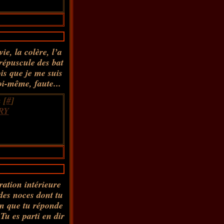
ie, la colère, l’a
répuscule des bat
is que je me suis
i-même, faute...
 [
#
]
RY
ration intérieure
des noces dont tu
en que tu réponde
 Tu es parti en dir