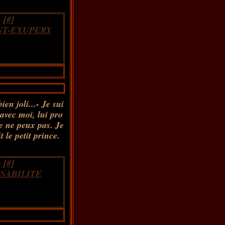
 [
#
]
NT-EXUPERY
ien joli...- Je sui
 avec moi, lui pro
 Je ne peux pas. Je
 le petit prince.
 [
#
]
SABILITE