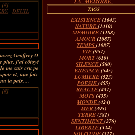
LA MÉMOIRE
 [
#
]
TAGS
ERY
,
DEUIL
EXISTENCE
(1643)
NATURE
(1410)
MEMOIRE
(1188)
AMOUR
(1087)
TEMPS
(1087)
VIE
(957)
uvrez Geoffrey O
MORT
(610)
plus, j’ai côtoyé
SILENCE
(560)
 Je me suis cru pe
ENFANCE
(545)
spoir et, une fois
LUMIERE
(523)
nu la paix....
POESIE
(455)
BEAUTE
(437)
 [
#
]
MOTS
(435)
MONDE
(424)
MER
(395)
TERRE
(381)
SENTIMENT
(376)
LIBERTE
(324)
SOLITUDE
(317)