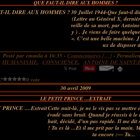
QUE FAUT-IL DIRE AUX HOMMES ?
30 Juillet 1944-Que faut-il 
(Lettre au Général X, dernière
veille de sa mort, par Antoin
y ) . Je viens de faire quelqu
». C’est une belle machine. J
ux de disposer d
Posté par emmila à 16:35 -
Commentaires [
…
]
- Permalien
:
HUMANISME
,
CONSCIENCE
,
ANTOINE DE SAINT-
 ?
0 vote
30 avril 2009
LE PETIT PRINCE ....EXTRAIT
Cette nuit-là, je ne le vis pas se mettre e
évadé sans bruit. Quand je réussis à le 
hait, décidé, d’un pas rapide. Il me di
! Tu es là ...Et il me prit par la main. 
ta encore :― Tu...