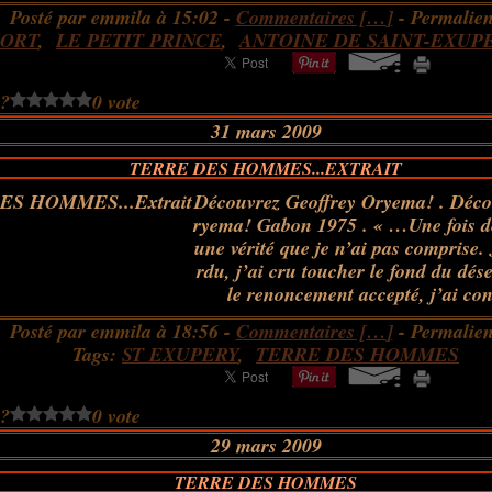
Posté par emmila à 15:02 -
Commentaires [
…
]
- Permalien
ORT
,
LE PETIT PRINCE
,
ANTOINE DE SAINT-EXUP
 ?
0 vote
31 mars 2009
TERRE DES HOMMES...EXTRAIT
Découvrez Geoffrey Oryema! . Déco
ryema! Gabon 1975 . « …Une fois de 
une vérité que je n’ai pas comprise.
rdu, j’ai cru toucher le fond du dése
le renoncement accepté, j’ai con
Posté par emmila à 18:56 -
Commentaires [
…
]
- Permalien
Tags:
ST EXUPERY
,
TERRE DES HOMMES
 ?
0 vote
29 mars 2009
TERRE DES HOMMES