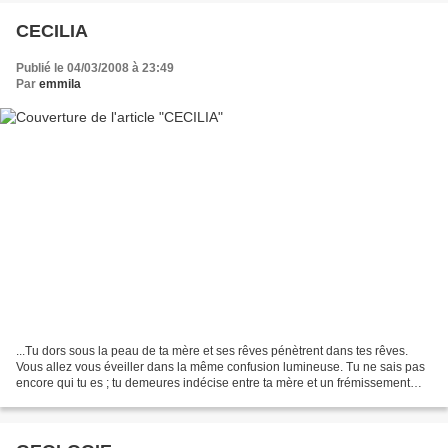
CECILIA
Publié le 04/03/2008 à 23:49
Par
emmila
...Tu dors sous la peau de ta mère et ses rêves pénètrent dans tes rêves.
Vous allez vous éveiller dans la même confusion lumineuse. Tu ne sais pas
encore qui tu es ; tu demeures indécise entre ta mère et un frémissement
vivant.... ...Entre en ta mère...