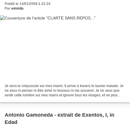
Publié le 14/01/2008 à 22:24
Par
emmila
Je sens le crépuscule sur mes mains. Il arrive à travers le laurier malade. Je
ne veux ni penser ni être aimé ni heureux ni me souvenir. Je ne veux que
sentir cette lumière sur mes mains et ignorer tous les visages, et ne plus
sentir le poids des c sons...
Antonio Gamoneda - extrait de Exentos, I, in
Edad