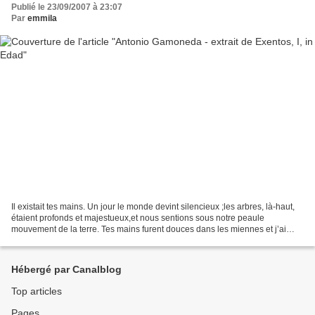
Publié le 23/09/2007 à 23:07
Par
emmila
Il existait tes mains. Un jour le monde devint silencieux ;les arbres, là-haut,
étaient profonds et majestueux,et nous sentions sous notre peaule
mouvement de la terre. Tes mains furent douces dans les miennes et j’ai
senti en même temps la gravité et...
Hébergé par Canalblog
Top articles
Pages