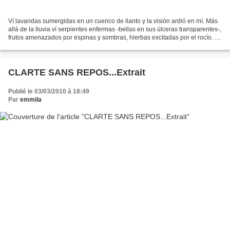
Ví lavandas sumergidas en un cuenco de llanto y la visión ardió en mí. Más
allá de la lluvia ví serpientes enfermas -bellas en sus úlceras transparentes-,
frutos amenazados por espinas y sombras, hierbas excitadas por el rocío. Ví
un ruiseñor agonizante...
CLARTE SANS REPOS...Extrait
Publié le 03/03/2010 à 18:49
Par
emmila