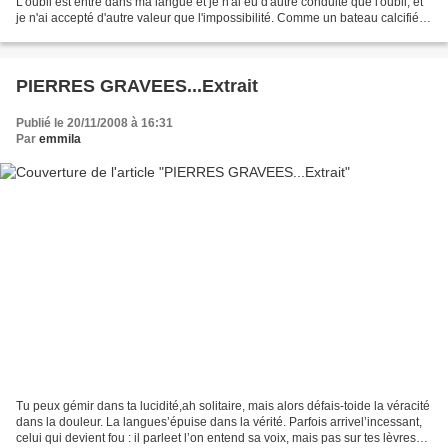
L'oubli est entré dans ma langue et je n'ai eu d'autre conduite que l'oubli, et
je n'ai accepté d'autre valeur que l'impossibilité. Comme un bateau calcifié
dans un pays d'où la mer...
PIERRES GRAVEES...Extrait
Publié le 20/11/2008 à 16:31
Par
emmila
Tu peux gémir dans ta lucidité,ah solitaire, mais alors défais-toide la véracité
dans la douleur. La langues’épuise dans la vérité. Parfois arrivel’incessant,
celui qui devient fou : il parleet l’on entend sa voix, mais pas sur tes lèvres