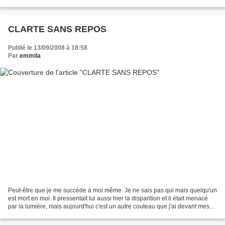
:c’est la nudité...
CLARTE SANS REPOS
Publié le 13/09/2008 à 18:58
Par
emmila
Peut-être que je me succède à moi même. Je ne sais pas qui mais quelqu'un
est mort en moi. Il pressentait lui aussi hier la disparition et il était menacé
par la lumière, mais aujourd'hui c'est un autre couteau que j'ai devant mes
yeux. Je ne veux pas...