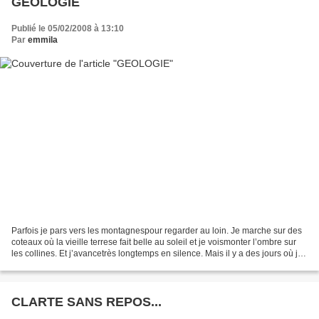
GEOLOGIE
Publié le 05/02/2008 à 13:10
Par
emmila
Parfois je pars vers les montagnespour regarder au loin. Je marche sur des
coteaux où la vieille terrese fait belle au soleil et je voismonter l’ombre sur
les collines. Et j’avancetrès longtemps en silence. Mais il y a des jours où je
marche sur ces coteaux,je...
CLARTE SANS REPOS...