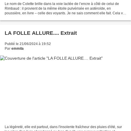
Le nom de Colette brille dans la voie lactée de l’encre à côté de celui de
Rimbaud : il provient de la même étoile pulvérisée en astéroïde, en
poussière, en livre – celle des voyants. Je ne sais comment elle fait. Cela va
trop vite pour que l’œil puisse...
LA FOLLE ALLURE.... Extrait
Publié le 21/06/2024 à 19:52
Par
emmila
La légèreté, elle est partout, dans l'insolente fraîcheur des pluies d'été, sur