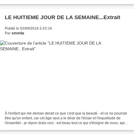
aveuglantes et que c'est dans la rareté ou...
LE HUITIEME JOUR DE LA SEMAINE...Extrait
Publié le 02/09/2018 à 03:16
Par
emmila
À l'enfant qui me deman derait ce que c'est que la beauté - et ce ne pourrait
être qu'un enfant, car cet âge seul a le désir de l'éclair et l'inquiétude de
l'essentiel - je répon drais ceci : est beau tout ce qui s'éloigne de nous, après
nous avoir frôlés....