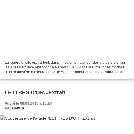
La légèreté, elle est partout, dans l’insolente fraîcheur des pluies d’été, sur
les ailes d’un livre abandonné au bas d’un lit, dans la rumeur des cloches
d’un monastère à l’heure des offices, une rumeur enfantine et vibrante, dans
un prénom mille et...
LETTRES D'OR...Extrait
Publié le 08/08/2013 à 15:24
Par
emmila