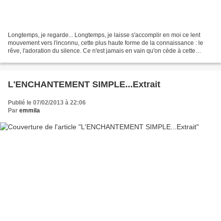
Longtemps, je regarde... Longtemps, je laisse s'accomplir en moi ce lent
mouvement vers l'inconnu, cette plus haute forme de la connaissance : le
rêve, l'adoration du silence. Ce n'est jamais en vain qu'on cède à cette
beauté élémentaire qui saisit l'âme...
L'ENCHANTEMENT SIMPLE...Extrait
Publié le 07/02/2013 à 22:06
Par
emmila