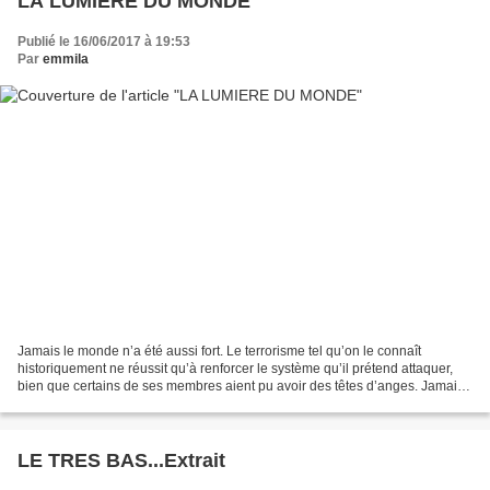
LA LUMIERE DU MONDE
Publié le 16/06/2017 à 19:53
Par
emmila
Jamais le monde n’a été aussi fort. Le terrorisme tel qu’on le connaît
historiquement ne réussit qu’à renforcer le système qu’il prétend attaquer,
bien que certains de ses membres aient pu avoir des têtes d’anges. Jamais
la négation de l’âme n’a été aussi...
LE TRES BAS...Extrait