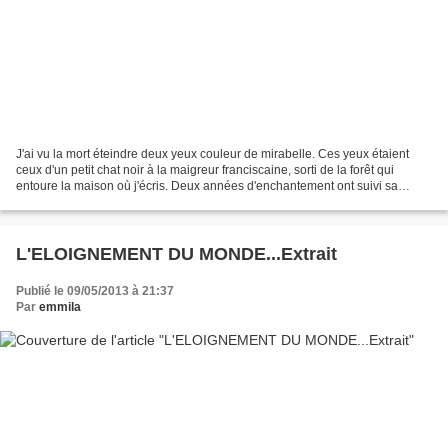
J'ai vu la mort éteindre deux yeux couleur de mirabelle. Ces yeux étaient
ceux d'un petit chat noir à la maigreur franciscaine, sorti de la forêt qui
entoure la maison où j'écris. Deux années d'enchantement ont suivi sa
venue avant que la mort mette la...
L'ELOIGNEMENT DU MONDE...Extrait
Publié le 09/05/2013 à 21:37
Par
emmila