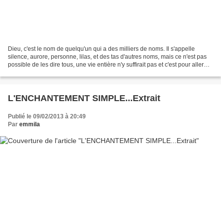
Dieu, c'est le nom de quelqu'un qui a des milliers de noms. Il s'appelle
silence, aurore, personne, lilas, et des tas d'autres noms, mais ce n'est pas
possible de les dire tous, une vie entière n'y suffirait pas et c'est pour aller
plus vite qu'on a inventé...
L'ENCHANTEMENT SIMPLE...Extrait
Publié le 09/02/2013 à 20:49
Par
emmila