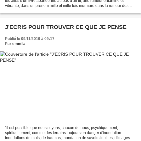
les ailes d'un livre abandonné au bas d'un lit, une rumeur enfantine et
vibrante, dans un prénom mille et mille fois murmuré dans la rumeur des
cloches d'un monastère à l'heure...
J'ECRIS POUR TROUVER CE QUE JE PENSE
Publié le 09/11/2019 à 09:17
Par
emmila
"Il est possible que nous soyons, chacun de nous, psychiquement,
spirituellement, comme des terrains toujours en danger d'inondation :
inondations de mots, de traumas, inondation de savoirs inutiles, d'images