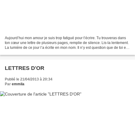
Aujourd’hui mon amour je suis trop fatigué pour t’écrire. Tu trouveras dans
ton cœur une lettre de plusieurs pages, remplie de silence. Lis-la lentement.
La lumière de ce jour l’a écrite en mon nom. Il n’y est question que de toi et
de ce repos qui me...
LETTRES D'OR
Publié le 21/04/2013 à 20:34
Par
emmila