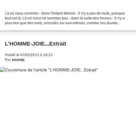
Là où nous sommes - dans l'instant éternel - il n'y a pas de mots, puisque
tout est là. Là où nous ne sommes pas - dans la suite des heures - il n'y a
plus rien que des mots, enroulés sur eux-mêmes, comme ces duvets
d'oiseaux oubliés par le vent dans...
L'HOMME-JOIE...Extrait
Publié le 07/02/2013 à 16:21
Par
emmila