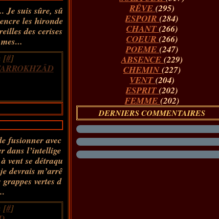
RÊVE
(295)
. Je suis sûre, sû
ESPOIR
(284)
'encre les hironde
CHANT
(266)
eilles des cerises
COEUR
(266)
 mes...
POEME
(247)
 [
#
]
ABSENCE
(229)
FARROKHZÂD
CHEMIN
(227)
VENT
(204)
ESPRIT
(202)
FEMME
(202)
DERNIERS COMMENTAIRES
 de fusionner avec
r dans l’intellige
à vent se détraqu
je devrais m’arrê
s grappes vertes d
..
 [
#
]
D