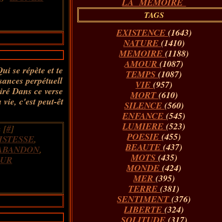
LA MÉMOIRE
TAGS
EXISTENCE
(1643)
NATURE
(1410)
MEMOIRE
(1188)
AMOUR
(1087)
ui se répète et te
TEMPS
(1087)
sances perpétuell
VIE
(957)
piré Dans ce verse
MORT
(610)
 vie, c'est peut-êt
SILENCE
(560)
ENFANCE
(545)
LUMIERE
(523)
 [
#
]
POESIE
(455)
ISTESSE
,
BEAUTE
(437)
ABANDON
,
MOTS
(435)
UR
MONDE
(424)
MER
(395)
TERRE
(381)
SENTIMENT
(376)
LIBERTE
(324)
SOLITUDE
(317)