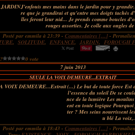
J'enfouis mes mains dans le jardin pour y grandir..
re que je grandirai et qu'entre mes doigts tachés d
lles feront leur nid... Je prends comme boucles d'or
rouges assorties. Je colle aux ongles de
Posté par emmila à 23:39 -
Commentaires [
…
]
- Permalien
TURE
,
SOLITUDE
,
ENFANCE
,
JARDIN
,
FOROUGH 
 ?
0 vote
7 juin 2013
SEULE LA VOIX DEMEURE...EXTRAIT
(...) Le but de toute force Est
l’essence du soleil De se coule
nce de la lumière Les moulins 
ent en toute logique Pourquoi 
ter ? Mes seins nourrissent le
u blé La voix,.
Posté par emmila à 18:43 -
Commentaires [
…
]
- Permalien
Tags:
EXISTENCE
,
VOIX
,
FOROUGH FARROKHZÂ