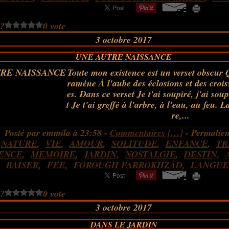
 ?
0 vote
3 octobre 2017
UNE AUTRE NAISSANCE
Toute mon existence est un verset obscur Q
ramène À l'aube des éclosions et des crois
es. Dans ce verset Je t'ai soupiré, j'ai sou
t Je t'ai greffé à l'arbre, à l'eau, au feu. La
re,...
Posté par emmila à 23:58 -
Commentaires [
…
]
- Permalien
:
NATURE
,
VIE
,
AMOUR
,
SOLITUDE
,
ENFANCE
,
TR
ENCE
,
MEMOIRE
,
JARDIN
,
NOSTALGIE
,
DESTIN
,
BAISER
,
FEE
,
FOROUGH FARROKHZÂD
,
LANGUE
 ?
0 vote
3 octobre 2017
DANS LE JARDIN