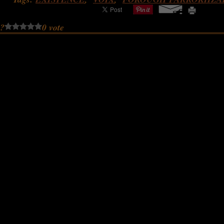
 ?
0 vote