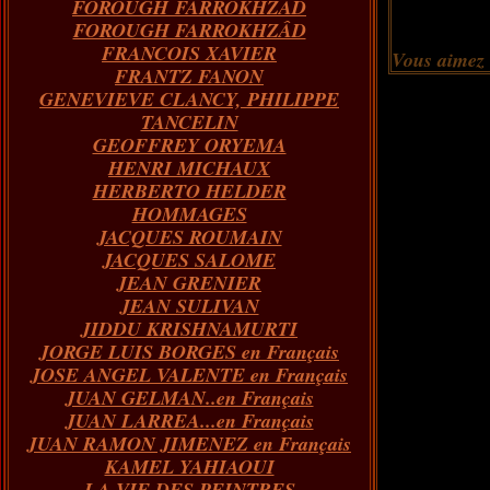
FOROUGH FARROKHZAD
FOROUGH FARROKHZÂD
FRANCOIS XAVIER
Vous aimez
FRANTZ FANON
GENEVIEVE CLANCY, PHILIPPE
TANCELIN
GEOFFREY ORYEMA
HENRI MICHAUX
HERBERTO HELDER
HOMMAGES
JACQUES ROUMAIN
JACQUES SALOME
JEAN GRENIER
JEAN SULIVAN
JIDDU KRISHNAMURTI
JORGE LUIS BORGES en Français
JOSE ANGEL VALENTE en Français
JUAN GELMAN..en Français
JUAN LARREA...en Français
JUAN RAMON JIMENEZ en Français
KAMEL YAHIAOUI
LA VIE DES PEINTRES