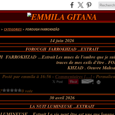
A
>
CATEGORIES
>
FOROUGH FARROKHZÂD
14 juin 2026
FOROUGH FARROKHZAD ...EXTRAIT
Les mues de l'ombre que je sui
traces de mes exils d'être 
KHZAD . Oeuvre Mahsa
Posté par emmila à 16:56 -
Commentaires [
…
]
- Permalien
 ?
0 vote
30 avril 2026
LA NUIT LUMINEUSE ...EXTRAIT
La vie peut être est une rue longu