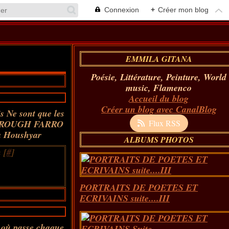
Connexion
+
Créer mon blog
EMMILA GITANA
Poésie, Littérature, Peinture, World
music, Flamenco
Accueil du blog
Créer un blog avec CanalBlog
s Ne sont que les
. FOROUGH FARRO
Flux RSS
 Houshyar
ALBUMS PHOTOS
 [
#
]
PORTRAITS DE POETES ET
ECRIVAINS suite....III
e où passe chaque