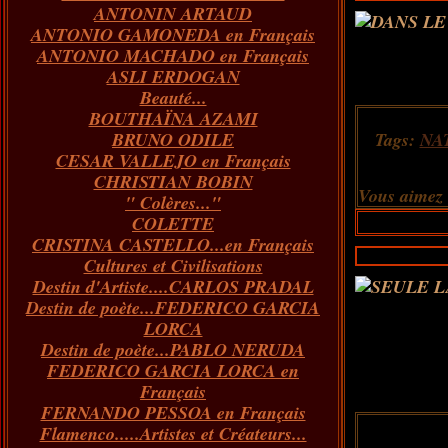
ANTONIN ARTAUD
Janvier
Février
Mars
Avril
(73)
(73)
(55)
(73)
ANTONIO GAMONEDA en Français
Janvier
Février
Mars
(100)
(54)
(43)
ANTONIO MACHADO en Français
Février
Janvier
(146)
(51)
ASLI ERDOGAN
Janvier
(124)
Beauté...
BOUTHAÏNA AZAMI
BRUNO ODILE
Tags:
NA
CESAR VALLEJO en Français
CHRISTIAN BOBIN
Vous aimez
" Colères..."
COLETTE
CRISTINA CASTELLO...en Français
Cultures et Civilisations
Destin d'Artiste....CARLOS PRADAL
Destin de poète...FEDERICO GARCIA
LORCA
Destin de poète...PABLO NERUDA
FEDERICO GARCIA LORCA en
Français
FERNANDO PESSOA en Français
Flamenco.....Artistes et Créateurs...