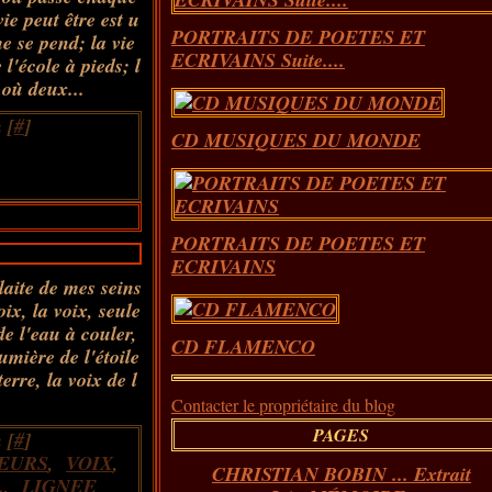
ie peut être est u
PORTRAITS DE POETES ET
 se pend; la vie
ECRIVAINS Suite....
 l'école à pieds; l
t où deux...
 [
#
]
CD MUSIQUES DU MONDE
PORTRAITS DE POETES ET
ECRIVAINS
laite de mes seins
oix, la voix, seule
de l'eau à couler,
CD FLAMENCO
umière de l'étoile
erre, la voix de l
Contacter le propriétaire du blog
PAGES
 [
#
]
EURS
,
VOIX
,
CHRISTIAN BOBIN ... Extrait
.
,
LIGNEE