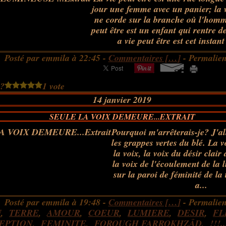
jour une femme avec un panier; la v
ne corde sur la branche où l'homme
peut être est un enfant qui rentre de
a vie peut être est cet instan
Posté par emmila à 22:45 -
Commentaires [
…
]
- Permalien
 ?
1 vote
14 janvier 2019
SEULE LA VOIX DEMEURE...EXTRAIT
Pourquoi m'arrêterais-je? J'al
les grappes vertes du blé. La v
la voix, la voix du désir clair 
la voix de l'écoulement de la l
sur la paroi de féminité de la t
a...
Posté par emmila à 19:48 -
Commentaires [
…
]
- Permalien
U
,
TERRE
,
AMOUR
,
COEUR
,
LUMIERE
,
DESIR
,
FL
EPTION
,
FEMINITE
,
FOROUGH FARROKHZÂD
,
!!!..