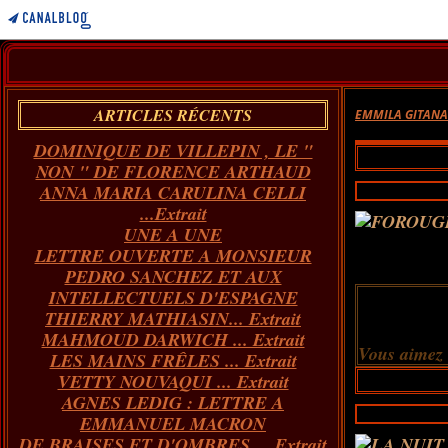
ARTICLES RÉCENTS
EMMILA GITAN
DOMINIQUE DE VILLEPIN , LE "
NON " DE FLORENCE ARTHAUD
ANNA MARIA CARULINA CELLI
...Extrait
UNE A UNE
LETTRE OUVERTE A MONSIEUR
PEDRO SANCHEZ ET AUX
INTELLECTUELS D'ESPAGNE
THIERRY MATHIASIN... Extrait
MAHMOUD DARWICH ... Extrait
Vous aimez
LES MAINS FRÊLES ... Extrait
VETTY NOUVAQUI ... Extrait
AGNES LEDIG : LETTRE A
EMMANUEL MACRON
DE BRAISES ET D'OMBRES ... Extrait