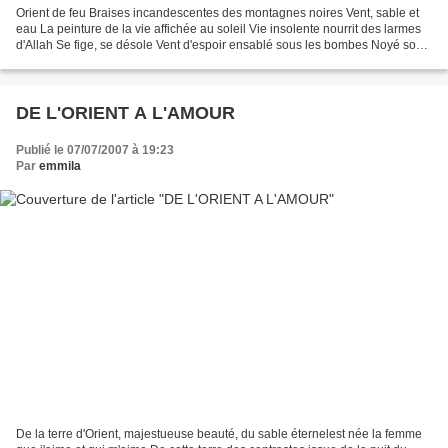
Orient de feu Braises incandescentes des montagnes noires Vent, sable et
eau La peinture de la vie affichée au soleil Vie insolente nourrit des larmes
d'Allah Se fige, se désole Vent d'espoir ensablé sous les bombes Noyé sous
les mots Orient du feu salvateur...
DE L'ORIENT A L'AMOUR
Publié le 07/07/2007 à 19:23
Par
emmila
De la terre d'Orient, majestueuse beauté, du sable éternelest née la femme