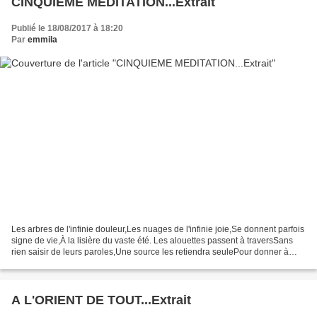
CINQUIEME MEDITATION...Extrait
Publié le 18/08/2017 à 18:20
Par
emmila
Les arbres de l'infinie douleur,Les nuages de l'infinie joie,Se donnent parfois
signe de vie,À la lisière du vaste été. Les alouettes passent à traversSans
rien saisir de leurs paroles,Une source les retiendra seulePour donner à
boire aux morts. . FRANCOIS...
A L'ORIENT DE TOUT...Extrait