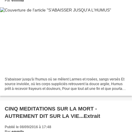
Par
emmila
S'abaisser jusqu'à l'humus où se mêlent Larmes et rosées, sangs versés Et
source inviolée, où les corps suppliciés retrouvent la douce argile, Humus
prêt à recevoir frayeurs et douleurs, Pour que tout ait une fin et que pourtant
rien ne soit perdu. S'abaisser...
CINQ MEDITATIONS SUR LA MORT -
AUTREMENT DIT SUR LA VIE...Extrait
Publié le 08/09/2016 à 17:48
Par
emmila