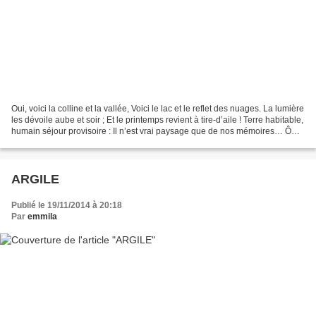
Oui, voici la colline et la vallée, Voici le lac et le reflet des nuages. La lumière
les dévoile aube et soir ; Et le printemps revient à tire-d’aile ! Terre habitable,
humain séjour provisoire : Il n’est vrai paysage que de nos mémoires… Ô
pays ! ô âge...
ARGILE
Publié le 19/11/2014 à 20:18
Par
emmila