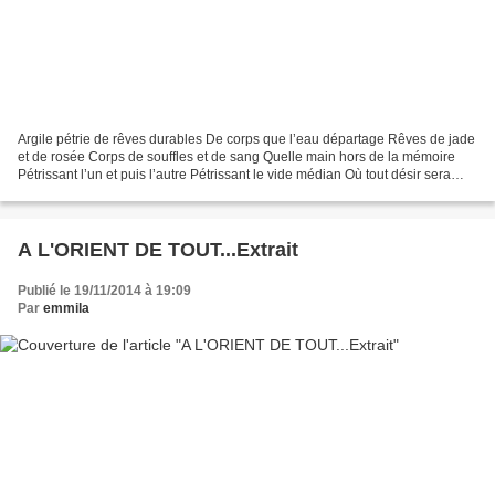
Argile pétrie de rêves durables De corps que l’eau départage Rêves de jade
et de rosée Corps de souffles et de sang Quelle main hors de la mémoire
Pétrissant l’un et puis l’autre Pétrissant le vide médian Où tout désir sera
échange Qui est brisé sera...
A L'ORIENT DE TOUT...Extrait
Publié le 19/11/2014 à 19:09
Par
emmila