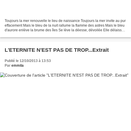
Toujours la mer renouvelle le lieu de naissance Toujours la mer invite au pur
effacement Mais le bleu de la nuit rallume la flamme des astres Mais le bleu
d'aurore enlève la brume des îles Se lève la déesse, dévoilée Elle délaisse
là sa rivière De diamants,...
L'ETERNITE N'EST PAS DE TROP...Extrait
Publié le 12/10/2013 à 13:53
Par
emmila