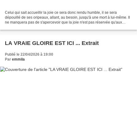
Celui qui sait accueillir la joie ce sera donc rendu humble, il se sera
dépouillé de ses oripeaux, allant, au besoin, jusqu'à une mort à lui-même. Il
ne manquera pas de s'apercevoir que la joie n'est pas réservée qu'aux
seules circonstances exceptionnelles,...
LA VRAIE GLOIRE EST ICI ... Extrait
Publié le 22/04/2026 à 19:00
Par
emmila