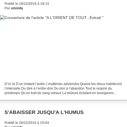
Publié le 18/12/2016 à 18:31
Par
emmila
D’ici là D’un instant l’autre L’inattendu adviendra Quand les dieux habiteront
l’intervalle Du dire à l’entre-dire Du don à l’abandon Tout le respiré du
printemps Qu’un trait de sang retrace La brûlure éclatant en bourgeons
Ivresse et soif demeurent intacts...
S'ABAISSER JUSQU'A L'HUMUS
Publié le 26/11/2016 à 19:04