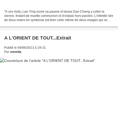
"A ces mots, Lan-Ying ouvre sa paume et laisse Dao-Cheng y coller la
sienne. Instant de muette communion et d’extase hors paroles. L’intimité née
de deux mains en symbiose est bien celle même de deux visages qui se
rapprochent, ou de deux cœurs qui s’impriment...
A L'ORIENT DE TOUT...Extrait
Publié le 06/06/2013 à 19:31
Par
emmila