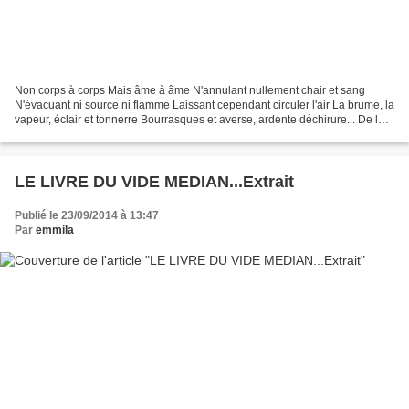
Non corps à corps Mais âme à âme N'annulant nullement chair et sang
N'évacuant ni source ni flamme Laissant cependant circuler l'air La brume, la
vapeur, éclair et tonnerre Bourrasques et averse, ardente déchirure... De la
vallée du manque montent à présent...
LE LIVRE DU VIDE MEDIAN...Extrait
Publié le 23/09/2014 à 13:47
Par
emmila