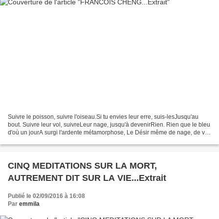
Suivre le poisson, suivre l'oiseau.Si tu envies leur erre, suis-lesJusqu'au
bout. Suivre leur vol, suivreLeur nage, jusqu'à devenirRien. Rien que le bleu
d'où un jourA surgi l'ardente métamorphose, Le Désir même de nage, de vol
... Quand se tait soudain...
CINQ MEDITATIONS SUR LA MORT,
AUTREMENT DIT SUR LA VIE...Extrait
Publié le 02/09/2016 à 16:08
Par
emmila