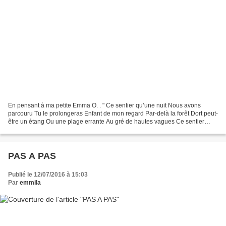
En pensant à ma petite Emma O. . " Ce sentier qu’une nuit Nous avons
parcouru Tu le prolongeras Enfant de mon regard Par-delà la forêt Dort peut-
être un étang Ou une plage errante Au gré de hautes vagues Ce sentier
constellé Tu le prolongeras Malgré vents...
PAS A PAS
Publié le 12/07/2016 à 15:03
Par
emmila