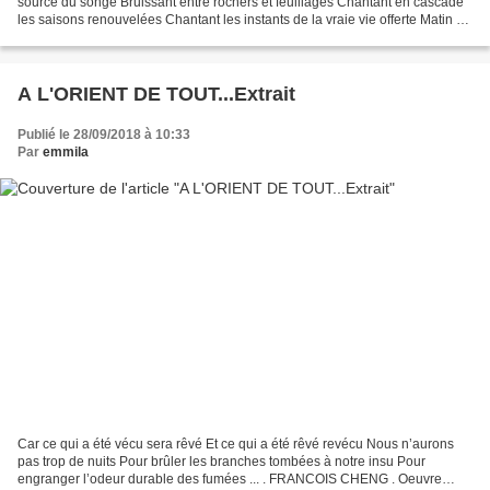
source du songe Bruissant entre rochers et feuillages Chantant en cascade
les saisons renouvelées Chantant les instants de la vraie vie offerte Matin du
martinet disparu Midi...
A L'ORIENT DE TOUT...Extrait
Publié le 28/09/2018 à 10:33
Par
emmila
Car ce qui a été vécu sera rêvé Et ce qui a été rêvé revécu Nous n’aurons
pas trop de nuits Pour brûler les branches tombées à notre insu Pour
engranger l’odeur durable des fumées ... . FRANCOIS CHENG . Oeuvre