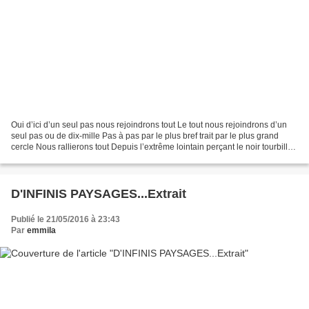
Oui d’ici d’un seul pas nous rejoindrons tout Le tout nous rejoindrons d’un
seul pas ou de dix-mille Pas à pas par le plus bref trait par le plus grand
cercle Nous rallierons tout Depuis l’extrême lointain perçant le noir tourbillon
nous avait touchés...
D'INFINIS PAYSAGES...Extrait
Publié le 21/05/2016 à 23:43
Par
emmila