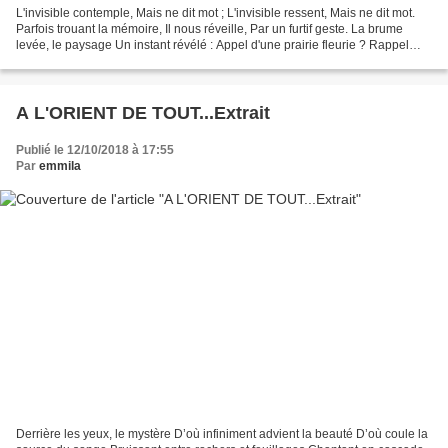
L'invisible contemple, Mais ne dit mot ; L'invisible ressent, Mais ne dit mot.
Parfois trouant la mémoire, Il nous réveille, Par un furtif geste. La brume
levée, le paysage Un instant révélé : Appel d'une prairie fleurie ? Rappel
d'une cascade cachée...
A L'ORIENT DE TOUT...Extrait
Publié le 12/10/2018 à 17:55
Par
emmila
Derrière les yeux, le mystère D’où infiniment advient la beauté D’où coule la