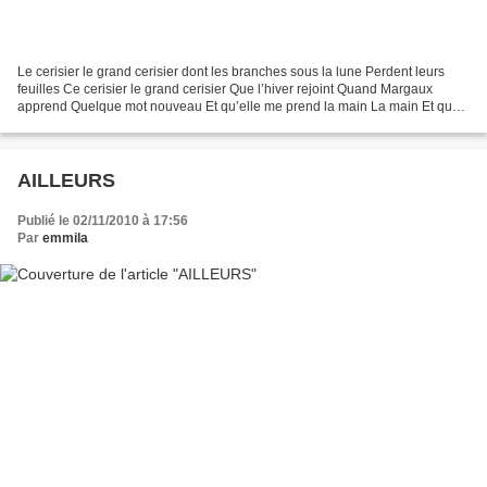
Le cerisier le grand cerisier dont les branches sous la lune Perdent leurs
feuilles Ce cerisier le grand cerisier Que l’hiver rejoint Quand Margaux
apprend Quelque mot nouveau Et qu’elle me prend la main La main Et que
le soleil meurt Dans un brin d’herbe....
AILLEURS
Publié le 02/11/2010 à 17:56
Par
emmila