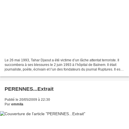
Le 26 mai 1993, Tahar Djaout a été victime d’un lâche attentat terroriste. Il
succombera à ses blessures le 2 juin 1993 à l’hôpital de Baïnem. Il était
journaliste, poète, écrivain et l’un des fondateurs du journal Ruptures. Il est
l’auteur de plusieurs...
PERENNES...Extrait
Publié le 20/05/2009 à 22:30
Par
emmila