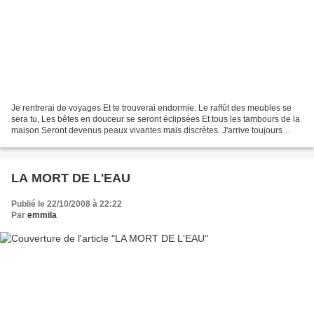
Je rentrerai de voyages Et te trouverai endormie. Le raffût des meubles se
sera tu, Les bêtes en douceur se seront éclipsées Et tous les tambours de la
maison Seront devenus peaux vivantes mais discrètes. J'arrive toujours
dans la suspension juste des...
LA MORT DE L'EAU
Publié le 22/10/2008 à 22:22
Par
emmila