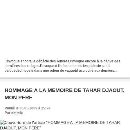
J'invoque encore la débâcle des AuroresJ'invoque encore à la dérive des
dernières Iles-refugesJ'invoque à l'orée de toutes les plaiesle soleil
bafouédéchiqueté dans une odeur de vagueEt accroché aux derniers
sanglotsdes cithares qui se sont tuesJ'invoque...
HOMMAGE A LA MEMOIRE DE TAHAR DJAOUT,
MON PERE
Publié le 30/05/2009 à 15:24
Par
emmila