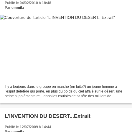
Publié le 04/02/2010 à 18:48
Par
emmila
Il y a toujours dans le groupe en marche (en fuite?) un jeune homme à
l'esprit délétère qui porte, en plus du poids du ciel affalé sur le désert, une
peine supplémentaire – dans les couloirs de sa tête des milliers de
battements d'ailes, des pâturages...
L'INVENTION DU DESERT...Extrait
Publié le 12/07/2009 à 14:44
Par
emmila