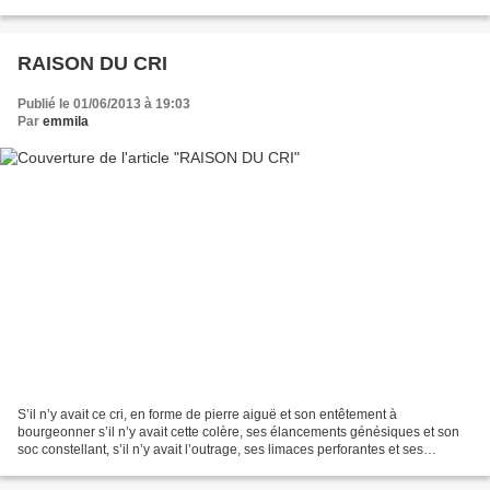
cautionnerais jamais la peur mitonnée...
RAISON DU CRI
Publié le 01/06/2013 à 19:03
Par
emmila
S’il n’y avait ce cri, en forme de pierre aiguë et son entêtement à
bourgeonner s’il n’y avait cette colère, ses élancements génésiques et son
soc constellant, s’il n’y avait l’outrage, ses limaces perforantes et ses
insondables dépotoirs, l’évocation...