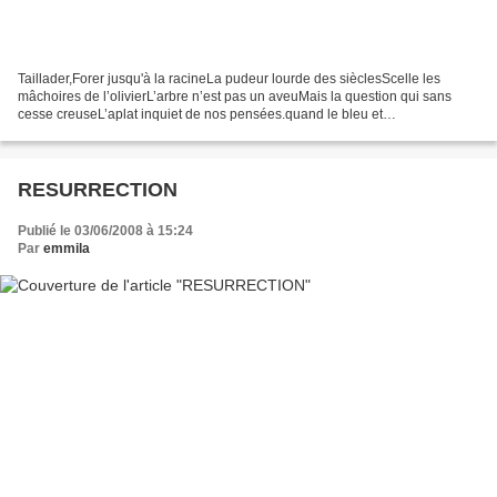
Taillader,Forer jusqu'à la racineLa pudeur lourde des sièclesScelle les
mâchoires de l’olivierL’arbre n’est pas un aveuMais la question qui sans
cesse creuseL’aplat inquiet de nos pensées.quand le bleu et
l’ocreConfrontent leurs ossatures Quand khadda...
RESURRECTION
Publié le 03/06/2008 à 15:24
Par
emmila