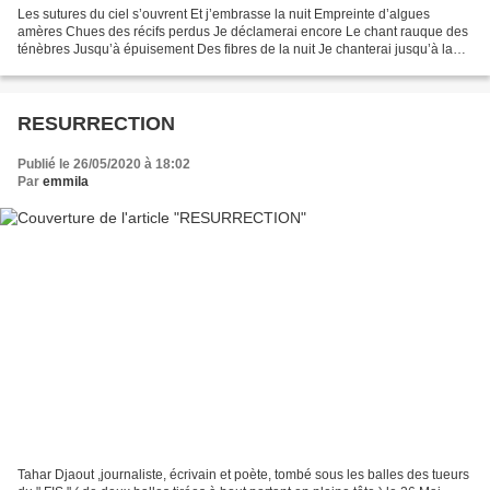
Les sutures du ciel s’ouvrent Et j’embrasse la nuit Empreinte d’algues
amères Chues des récifs perdus Je déclamerai encore Le chant rauque des
ténèbres Jusqu’à épuisement Des fibres de la nuit Je chanterai jusqu’à la
possession totale Des orgues nébuleux...
RESURRECTION
Publié le 26/05/2020 à 18:02
Par
emmila
Tahar Djaout ,journaliste, écrivain et poète, tombé sous les balles des tueurs