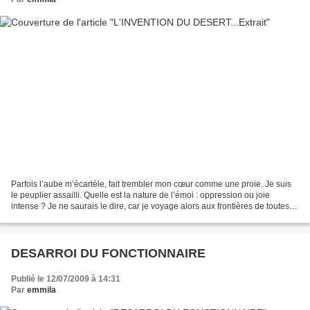
Parfois l’aube m’écartèle, fait trembler mon cœur comme une proie. Je suis
le peuplier assailli. Quelle est la nature de l’émoi : oppression ou joie
intense ? Je ne saurais le dire, car je voyage alors aux frontières de toutes
choses qui se couplent ou...
DESARROI DU FONCTIONNAIRE
Publié le 12/07/2009 à 14:31
Par
emmila