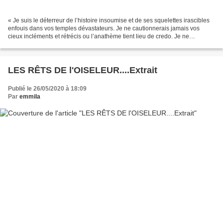
« Je suis le déterreur de l’histoire insoumise et de ses squelettes irascibles
enfouis dans vos temples dévastateurs. Je ne cautionnerais jamais vos
cieux incléments et rétrécis ou l’anathème tient lieu de credo. Je ne
cautionnerais jamais la peur mitonnée...
LES RÊTS DE l'OISELEUR....Extrait
Publié le 26/05/2020 à 18:09
Par
emmila