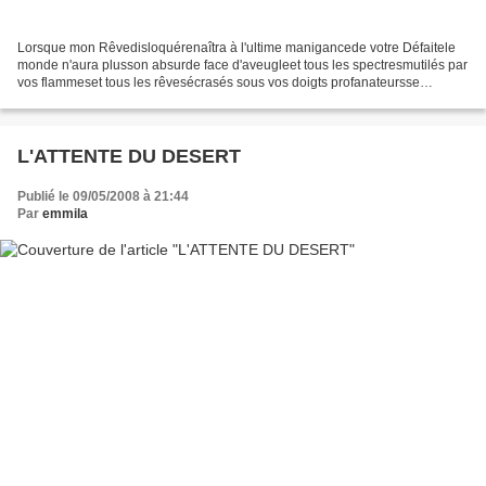
Lorsque mon Rêvedisloquérenaîtra à l'ultime manigancede votre Défaitele
monde n'aura plusson absurde face d'aveugleet tous les spectresmutilés par
vos flammeset tous les rêvesécrasés sous vos doigts profanateursse
lèverontlividespour torturer vos insomnieset...
L'ATTENTE DU DESERT
Publié le 09/05/2008 à 21:44
Par
emmila