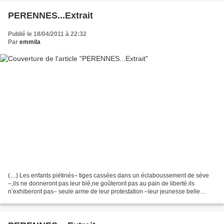
PERENNES...Extrait
Publié le 18/04/2011 à 22:32
Par
emmila
(....) Les enfants piétinés– tiges cassées dans un éclaboussement de sève
–,ils ne donneront pas leur blé,ne goûteront pas au pain de liberté.ils
n’exhiberont pas– seule arme de leur protestation –leur jeunesse belle
d’impertinenceet d’espoirs entêtés....