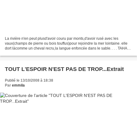
La rivière n'en peut plusd'avoir couru par monts,d'avoir rusé avec les
vaux(champs de pierre ou bois touffus)pour rejoindre la mer lointaine. elle
dort làcomme un cheval recru,la langue enfoncée dans le sable. . . . TAHAR
DJAOUT . . .
TOUT L'ESPOIR N'EST PAS DE TROP...Extrait
Publié le 13/10/2008 à 18:38
Par
emmila