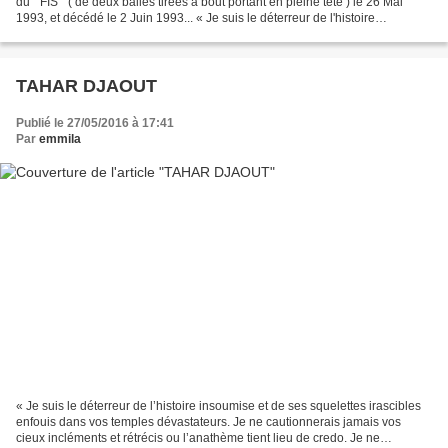
du " FIS " ( de deux balles tirées à bout portant en pleine tête ) le 26 Mai
1993, et décédé le 2 Juin 1993... « Je suis le déterreur de l'histoire
insoumise et de ses squelettes...
TAHAR DJAOUT
Publié le 27/05/2016 à 17:41
Par
emmila
« Je suis le déterreur de l’histoire insoumise et de ses squelettes irascibles
enfouis dans vos temples dévastateurs. Je ne cautionnerais jamais vos
cieux incléments et rétrécis ou l’anathème tient lieu de credo. Je ne