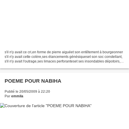
s'il n'y avait ce cri,en forme de pierre aiguëet son entêtement à bourgeonner
s'il n'y avait cette colère,ses élancements génésiqueset son soc constellant,
s'il n'y avait l'outrage,ses limaces perforanteset ses insondables dépotoirs,
l'évocation ne serait...
POEME POUR NABIHA
Publié le 20/05/2009 à 22:20
Par
emmila