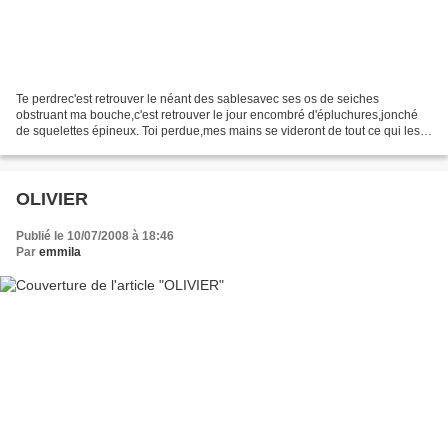
Te perdrec'est retrouver le néant des sablesavec ses os de seiches
obstruant ma bouche,c'est retrouver le jour encombré d'épluchures,jonché
de squelettes épineux. Toi perdue,mes mains se videront de tout ce qui les
faisait gémirou trembler,mes lèvres...
OLIVIER
Publié le 10/07/2008 à 18:46
Par
emmila