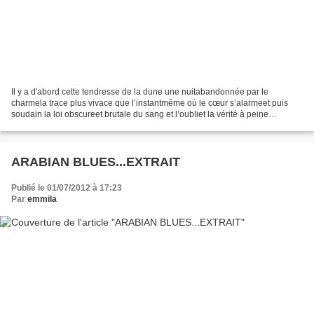
Il y a d'abord cette tendresse de la dune une nuitabandonnée par le
charmela trace plus vivace que l’instantmême où le cœur s’alarmeet puis
soudain la loi obscureet brutale du sang et l’oubliet la vérité à peine
entrevuequ’emporte triomphal le vent il...
ARABIAN BLUES...EXTRAIT
Publié le 01/07/2012 à 17:23
Par
emmila