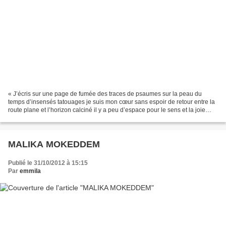
« J’écris sur une page de fumée des traces de psaumes sur la peau du
temps d’insensés tatouages je suis mon cœur sans espoir de retour entre la
route plane et l’horizon calciné il y a peu d’espace pour le sens et la joie
j’écris le chant de la horde dispersée....
MALIKA MOKEDDEM
Publié le 31/10/2012 à 15:15
Par
emmila