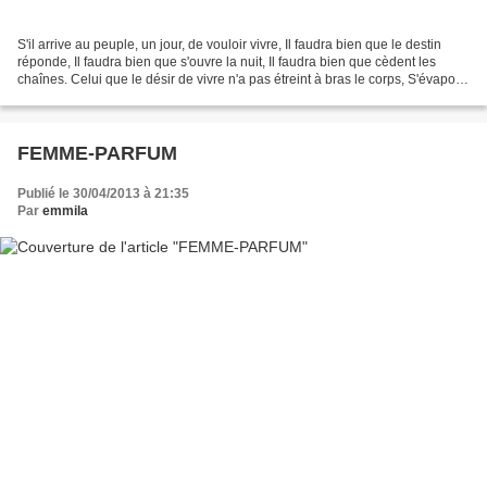
S'il arrive au peuple, un jour, de vouloir vivre, Il faudra bien que le destin
réponde, Il faudra bien que s'ouvre la nuit, Il faudra bien que cèdent les
chaînes. Celui que le désir de vivre n'a pas étreint à bras le corps, S'évapore
et disparaît au grand...
FEMME-PARFUM
Publié le 30/04/2013 à 21:35
Par
emmila