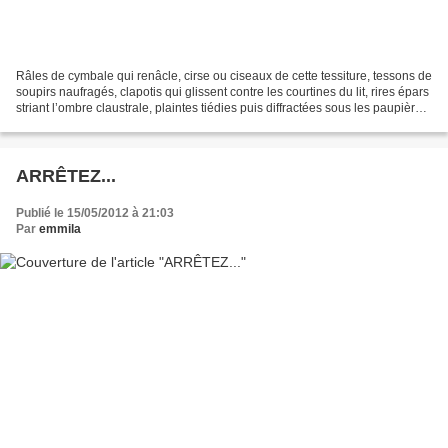
Râles de cymbale qui renâcle, cirse ou ciseaux de cette tessiture, tessons de
soupirs naufragés, clapotis qui glissent contre les courtines du lit, rires épars
striant l’ombre claustrale, plaintes tiédies puis diffractées sous les paupières
closes dont...
ARRÊTEZ...
Publié le 15/05/2012 à 21:03
Par
emmila