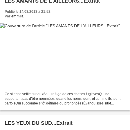
LES AMANTS DE L'AILLEURS...Extrait
Publié le 14/03/2013 à 21:52
Par
emmila
Ce silence veille sur euxSeul refuge de ces choses fugitivesQui ne
supportent pas d’être nommées, quand les noms tuent, et comme ils tuent
parfoisQui succombe sitôt définies ou prononcéesÉvanouisses sitôt
vuesDes choses à l’abord périlleux, d’une fragilité...
LES YEUX DU SUD...Extrait