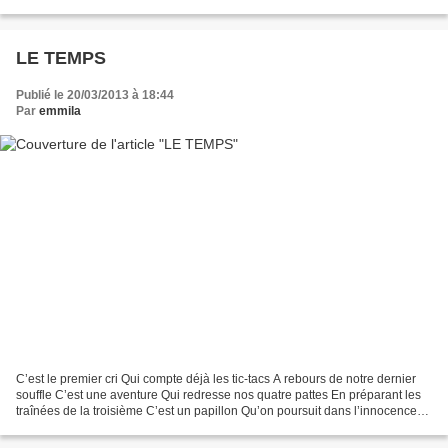
qui meurt d'amour immense Il...
LE TEMPS
Publié le 20/03/2013 à 18:44
Par
emmila
C’est le premier cri Qui compte déjà les tic-tacs A rebours de notre dernier
souffle C’est une aventure Qui redresse nos quatre pattes En préparant les
traînées de la troisième C’est un papillon Qu’on poursuit dans l’innocence
De notre maturité prématurée...