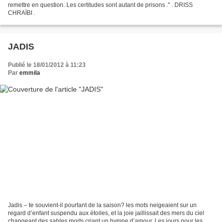
remettre en question. Les certitudes sont autant de prisons ." . DRISS
CHRAÏBI .
JADIS
Publié le 18/01/2012 à 11:23
Par
emmila
Jadis – te souvient-il pourtant de la saison? les mots neigeaient sur un
regard d’enfant suspendu aux étoiles, et la joie jaillissait des mers du ciel
changeant des sables morts criant un hymne d’amour. Les jours pour les