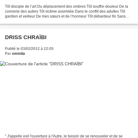
Tôt disciple de l’art Du déplacement des ombres Tôt souffre-douleur De la
connerie des autres Tôt victime assimilée Dans le conflit des adultes Tôt
gardien et veilleur De mes sœurs et de l’honneur Tôt débardeur fin Sans
chevaux ni casse-croute Tôt bâtisseur...
DRISS CHRAÏBI
Publié le 03/02/2012 à 22:05
Par
emmila
" J'appelle exil l'ouverture à l'Autre, le besoin de se renouveler et de se