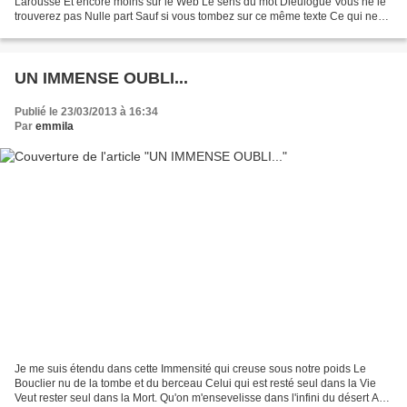
Larousse Et encore moins sur le Web Le sens du mot Dieulogue Vous ne le
trouverez pas Nulle part Sauf si vous tombez sur ce même texte Ce qui ne
vous éclaire en rien finalement Néanmoins...
UN IMMENSE OUBLI...
Publié le 23/03/2013 à 16:34
Par
emmila
Je me suis étendu dans cette Immensité qui creuse sous notre poids Le
Bouclier nu de la tombe et du berceau Celui qui est resté seul dans la Vie
Veut rester seul dans la Mort. Qu'on m'ensevelisse dans l'infini du désert A