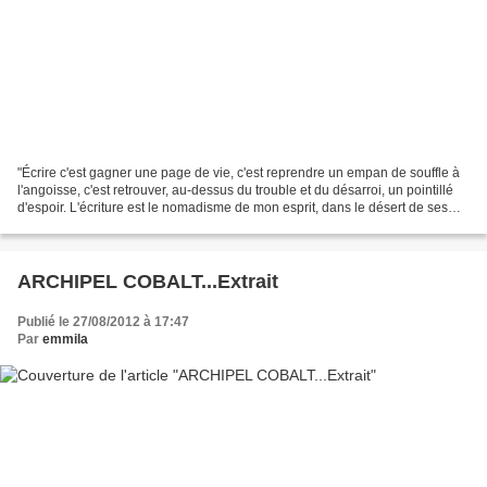
"Écrire c'est gagner une page de vie, c'est reprendre un empan de souffle à
l'angoisse, c'est retrouver, au-dessus du trouble et du désarroi, un pointillé
d'espoir. L'écriture est le nomadisme de mon esprit, dans le désert de ses
manques, sur les pistes...
ARCHIPEL COBALT...Extrait
Publié le 27/08/2012 à 17:47
Par
emmila