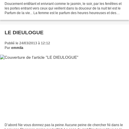
Doucement entêtant et enivrant comme le jasmin, le soir, par les fenêtres et
les portes entrant vers ceux qui veillent dans la douceur de la nuit tel est le
Parfum de la vie... La femme est le parfum des heures heureuses et des
soirs de triomphe, elle...
LE DIEULOGUE
Publié le 24/03/2013 à 12:12
Par
emmila
D’abord Ne vous donnez pas la peine Aucune peine de chercher Ni dans le