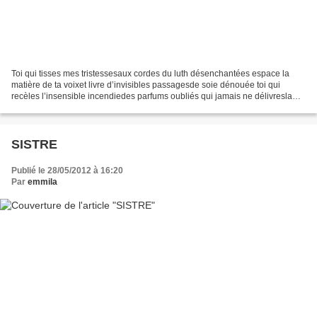
Toi qui tisses mes tristessesaux cordes du luth désenchantées espace la
matière de ta voixet livre d’invisibles passagesde soie dénouée toi qui
recèles l’insensible incendiedes parfums oubliés qui jamais ne délivresla
douce terre d’exilde tes pensées...
SISTRE
Publié le 28/05/2012 à 16:20
Par
emmila