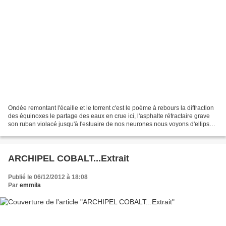
Ondée remontant l'écaille et le torrent c'est le poème à rebours la diffraction
des équinoxes le partage des eaux en crue ici, l'asphalte réfractaire grave
son ruban violacé jusqu'à l'estuaire de nos neurones nous voyons d'ellipses
et de bitume . nous...
ARCHIPEL COBALT...Extrait
Publié le 06/12/2012 à 18:08
Par
emmila