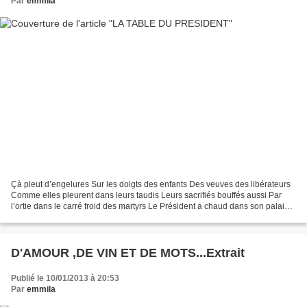
Par
emmila
Çà pleut d’engelures Sur les doigts des enfants Des veuves des libérateurs
Comme elles pleurent dans leurs taudis Leurs sacrifiés bouffés aussi Par
l’ortie dans le carré froid des martyrs Le Président a chaud dans son palais Il
ordonne de diminuer le...
D'AMOUR ,DE VIN ET DE MOTS...Extrait
Publié le 10/01/2013 à 20:53
Par
emmila