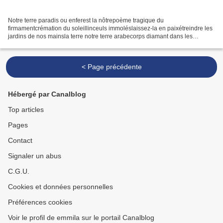
Notre terre paradis ou enferest la nôtrepoème tragique du
firmamentcrémation du soleillinceuls immoléslaissez-la en paixétreindre les
jardins de nos mainsla terre notre terre arabecorps diamant dans les
décombresvisages améthystes cousus à vos rétinescri...
< Page précédente
Hébergé par Canalblog
Top articles
Pages
Contact
Signaler un abus
C.G.U.
Cookies et données personnelles
Préférences cookies
Voir le profil de emmila sur le portail Canalblog