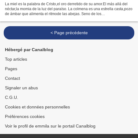
La miel es la palabra de Cristo,el oro derretido de su amor.El más allá del
néctar,la momia de la luz del paraíso. La colmena es una estrella casta,pozo
de ámbar que alimenta el ritmode las abejas. Seno de los
campostembloroso de aromas y zumbidos. La...
< Page précédente
Hébergé par Canalblog
Top articles
Pages
Contact
Signaler un abus
C.G.U.
Cookies et données personnelles
Préférences cookies
Voir le profil de emmila sur le portail Canalblog