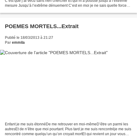
C’est que j’ai vécu sans rien chercher Et qui m’a poussé jusqu’à l’extrême
mesure Jusqu’à l’extrême dénuement C’est en moi je ne sais quelle force
Comme un rire qui transparaîtrait...
POEMES MORTELS...Extrait
Publié le 18/03/2013 à 21:27
Par
emmila
Enfant je me suis étonnéDe me retrouver en moi-mêmeD’être un parmi les
autresEt de n’être que moi pourtant. Plus tard je me suis rencontréje me suis
rencontré comme quelqu’un qu’on croyait mortEt qui revient un jour vous