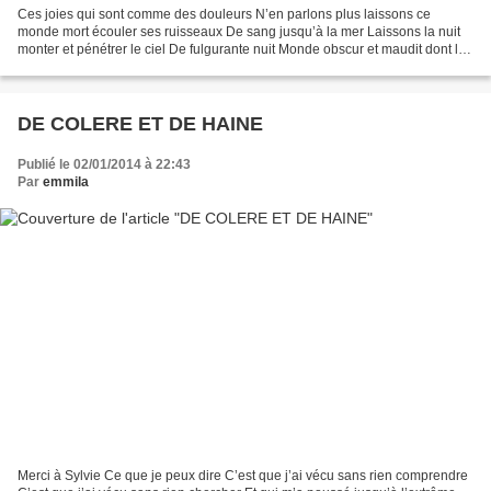
Ces joies qui sont comme des douleurs N’en parlons plus laissons ce
monde mort écouler ses ruisseaux De sang jusqu’à la mer Laissons la nuit
monter et pénétrer le ciel De fulgurante nuit Monde obscur et maudit dont le
poids me soulève Je vous charge des...
DE COLERE ET DE HAINE
Publié le 02/01/2014 à 22:43
Par
emmila
Merci à Sylvie Ce que je peux dire C’est que j’ai vécu sans rien comprendre