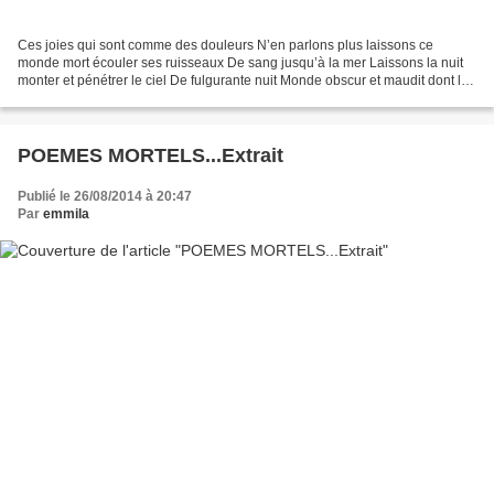
Ces joies qui sont comme des douleurs N’en parlons plus laissons ce
monde mort écouler ses ruisseaux De sang jusqu’à la mer Laissons la nuit
monter et pénétrer le ciel De fulgurante nuit Monde obscur et maudit dont le
poids me soulève Je vous charge des...
POEMES MORTELS...Extrait
Publié le 26/08/2014 à 20:47
Par
emmila