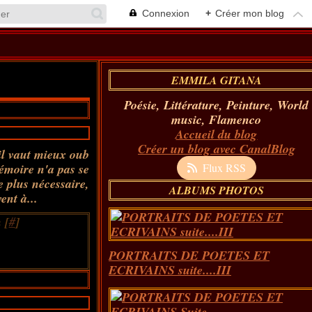
Connexion
+
Créer mon blog
EMMILA GITANA
Poésie, Littérature, Peinture, World
music, Flamenco
Accueil du blog
Créer un blog avec CanalBlog
il vaut mieux oub
mémoire n'a pas se
Flux RSS
e plus nécessaire,
ALBUMS PHOTOS
ent à...
 [
#
]
PORTRAITS DE POETES ET
ECRIVAINS suite....III