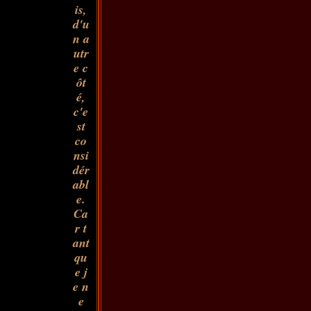
is,
d'u
n a
utr
e c
ôt
é,
c'e
st
co
nsi
dér
abl
e.
Ca
r t
ant
qu
e j
e n
e