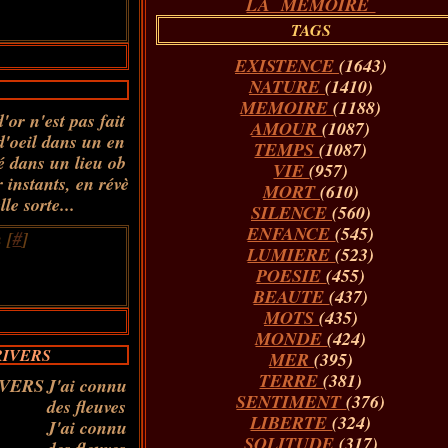
LA MÉMOIRE
TAGS
EXISTENCE
(1643)
NATURE
(1410)
MEMOIRE
(1188)
or n'est pas fait
AMOUR
(1087)
d'oeil dans un en
TEMPS
(1087)
é dans un lieu ob
VIE
(957)
 instants, en révè
MORT
(610)
lle sorte...
SILENCE
(560)
ENFANCE
(545)
 [
#
]
LUMIERE
(523)
POESIE
(455)
BEAUTE
(437)
MOTS
(435)
MONDE
(424)
RIVERS
MER
(395)
TERRE
(381)
J'ai connu
SENTIMENT
(376)
des fleuves
LIBERTE
(324)
J'ai connu
SOLITUDE
(317)