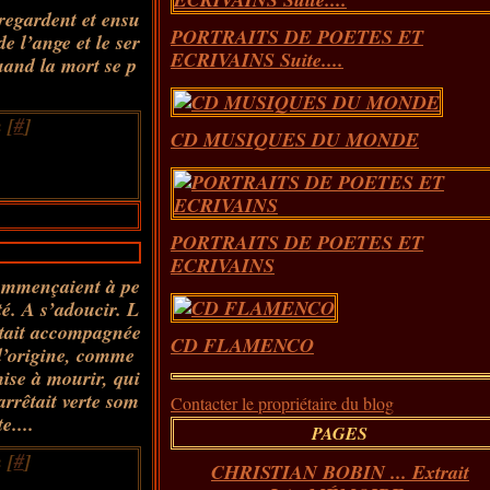
 regardent et ensu
PORTRAITS DE POETES ET
de l’ange et le ser
ECRIVAINS Suite....
uand la mort se p
 [
#
]
CD MUSIQUES DU MONDE
PORTRAITS DE POETES ET
ECRIVAINS
commençaient à pe
té. A s’adoucir. L
était accompagnée
CD FLAMENCO
d’origine, comme
mise à mourir, qui
arrêtait verte som
Contacter le propriétaire du blog
e....
PAGES
 [
#
]
CHRISTIAN BOBIN ... Extrait