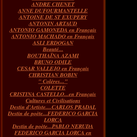
ANDRE CHENET
Janvier
Février
Juillet
Mars
Avril
Août
Juin
Mai
(82)
(84)
(76)
(40)
(65)
(72)
(68)
(60)
ANNE DUFOURMANTELLE
Janvier
Février
Juillet
Mars
Avril
Juin
Mai
(89)
(65)
(62)
(66)
(31)
(70)
(86)
ANTOINE DE ST EXUPERY
Janvier
Février
Mars
Avril
Juin
Mai
(97)
(26)
(59)
(66)
(67)
(66)
ANTONIN ARTAUD
Janvier
Février
Mars
Avril
(73)
(73)
(55)
(73)
ANTONIO GAMONEDA en Français
Janvier
Février
Mars
(100)
(54)
(43)
ANTONIO MACHADO en Français
Février
Janvier
(146)
(51)
ASLI ERDOGAN
Janvier
(124)
Beauté...
BOUTHAÏNA AZAMI
BRUNO ODILE
CESAR VALLEJO en Français
CHRISTIAN BOBIN
" Colères..."
COLETTE
CRISTINA CASTELLO...en Français
Cultures et Civilisations
Destin d'Artiste....CARLOS PRADAL
Destin de poète...FEDERICO GARCIA
LORCA
Destin de poète...PABLO NERUDA
FEDERICO GARCIA LORCA en