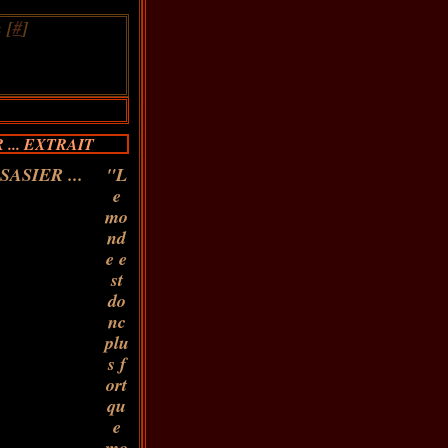
 [
#
]
... EXTRAIT
"L
e
mo
nd
e e
st
do
nc
plu
s f
ort
qu
e
mo