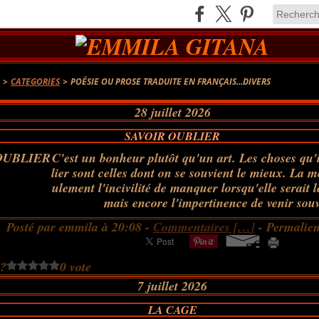
A
>
CATEGORIES
>
POÉSIE OU PROSE TRADUITE EN FRANÇAIS...DIVERS
28 juillet 2026
SAVOIR OUBLIER
C'est un bonheur plutôt qu'un art. Les choses qu'
lier sont celles dont on se souvient le mieux. La 
ulement l'incivilité de manquer lorsqu'elle serait l
mais encore l'impertinence de venir souv
Posté par emmila à 20:08 -
Commentaires [
…
]
- Permalien
 ?
0 vote
7 juillet 2026
LA CAGE