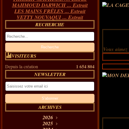
MAHMOUD DARWICH ... Extrait
LES MAINS FRÊLES ... Extrait
VETTY NOUVAQUI ... Extrait
RECHERCHE
Vous aimez
VISITEURS
1 654 804
Depuis la création
NEWSLETTER
ARCHIVES
2026
Août
2025
(11)