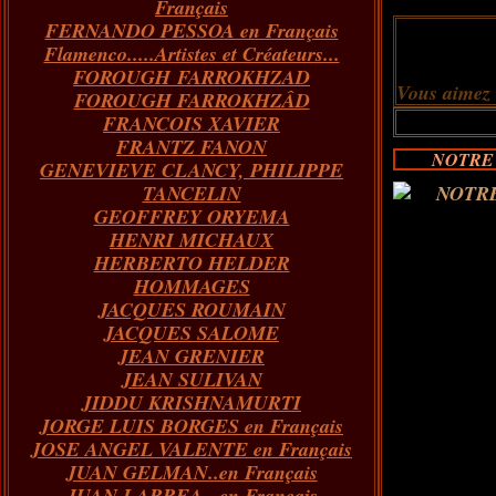
Français
FERNANDO PESSOA en Français
Flamenco.....Artistes et Créateurs...
FOROUGH FARROKHZAD
Vous aimez
FOROUGH FARROKHZÂD
FRANCOIS XAVIER
FRANTZ FANON
NOTRE 
GENEVIEVE CLANCY, PHILIPPE
TANCELIN
GEOFFREY ORYEMA
HENRI MICHAUX
HERBERTO HELDER
HOMMAGES
JACQUES ROUMAIN
JACQUES SALOME
JEAN GRENIER
JEAN SULIVAN
JIDDU KRISHNAMURTI
JORGE LUIS BORGES en Français
JOSE ANGEL VALENTE en Français
JUAN GELMAN..en Français
JUAN LARREA...en Français