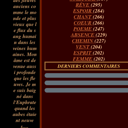
des fleuves
RÊVE
(295)
anciens co
ESPOIR
(284)
mme le mo
CHANT
(266)
nde et plus
COEUR
(266)
vieux que l
POEME
(247)
e flux du s
ABSENCE
(229)
ang humai
CHEMIN
(227)
n dans les
VENT
(204)
veines hum
ESPRIT
(202)
aines. Mon
FEMME
(202)
âme est de
venue auss
DERNIERS COMMENTAIRES
i profonde
que les fle
uves. Je m
e suis baig
né dans
l'Euphrate
quand les
aubes étaie
nt neuve
s....