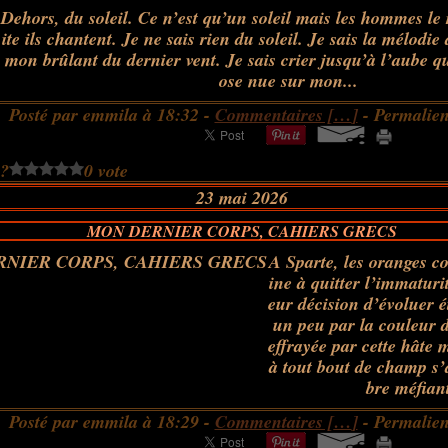
Dehors, du soleil. Ce n’est qu’un soleil mais les hommes le
ite ils chantent. Je ne sais rien du soleil. Je sais la mélodie 
mon brûlant du dernier vent. Je sais crier jusqu’à l’aube q
ose nue sur mon...
Posté par emmila à 18:32 -
Commentaires [
…
]
- Permalien
 ?
0 vote
23 mai 2026
MON DERNIER CORPS, CAHIERS GRECS
A Sparte, les oranges 
ine à quitter l’immaturi
eur décision d’évoluer 
un peu par la couleur 
effrayée par cette hâte 
à tout bout de champ s’
bre méfiant
Posté par emmila à 18:29 -
Commentaires [
…
]
- Permalien