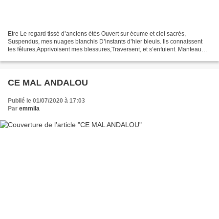
Etre Le regard tissé d’anciens étés Ouvert sur écume et ciel sacrés,
Suspendus, mes nuages blanchis D’instants d’hier bleuis. Ils connaissent
tes fêlures,Apprivoisent mes blessures,Traversent, et s’enfuient. Manteau
tricoté de mes vies antérieures Sagement...
CE MAL ANDALOU
Publié le 01/07/2020 à 17:03
Par
emmila