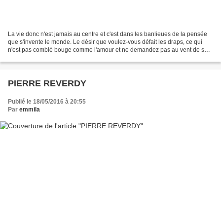
La vie donc n'est jamais au centre et c'est dans les banlieues de la pensée
que s'invente le monde. Le désir que voulez-vous défait les draps, ce qui
n'est pas comblé bouge comme l'amour et ne demandez pas au vent de se
tenir dans la cage. Voyez vos villes...
PIERRE REVERDY
Publié le 18/05/2016 à 20:55
Par
emmila