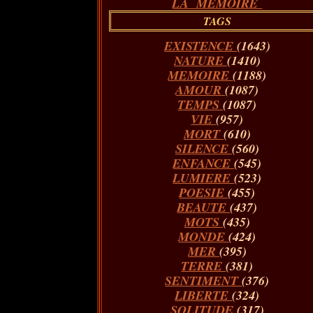
LA MÉMOIRE
TAGS
EXISTENCE
(1643)
NATURE
(1410)
MEMOIRE
(1188)
AMOUR
(1087)
TEMPS
(1087)
VIE
(957)
MORT
(610)
SILENCE
(560)
ENFANCE
(545)
LUMIERE
(523)
POESIE
(455)
BEAUTE
(437)
MOTS
(435)
MONDE
(424)
MER
(395)
TERRE
(381)
SENTIMENT
(376)
LIBERTE
(324)
SOLITUDE
(317)