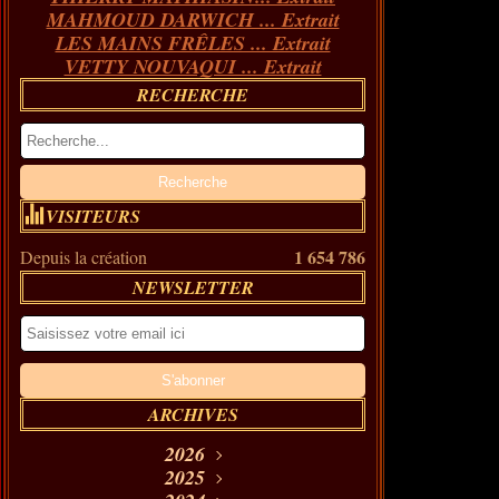
MAHMOUD DARWICH ... Extrait
LES MAINS FRÊLES ... Extrait
VETTY NOUVAQUI ... Extrait
RECHERCHE
VISITEURS
1 654 786
Depuis la création
NEWSLETTER
ARCHIVES
2026
Août
2025
(11)