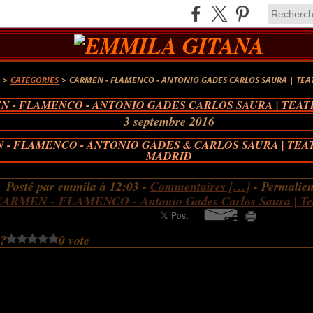
A
>
CATEGORIES
>
CARMEN - FLAMENCO - ANTONIO GADES CARLOS SAURA | TEA
N - FLAMENCO - ANTONIO GADES CARLOS SAURA | TEAT
3 septembre 2016
 - FLAMENCO - ANTONIO GADES & CARLOS SAURA | TEA
MADRID
Posté par emmila à 12:03 -
Commentaires [
…
]
- Permalien
ARMEN - FLAMENCO - Antonio Gades Carlos Saura | Tea
 ?
0 vote