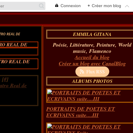
Connexion
+
Créer mon blog
EMMILA GITANA
TRO REAL DE
Poésie, Littérature, Peinture, World
RO REAL DE
music, Flamenco
Accueil du blog
TRO REAL DE
Créer un blog avec CanalBlog
Flux RSS
 [
#
]
ALBUMS PHOTOS
tro Real de
PORTRAITS DE POETES ET
ECRIVAINS suite....III