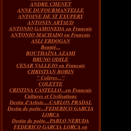
ANDRE CHENET
Janvier
Février
Juillet
Mars
Avril
Août
Juin
Mai
(82)
(84)
(76)
(40)
(65)
(72)
(68)
(60)
ANNE DUFOURMANTELLE
Janvier
Février
Juillet
Mars
Avril
Juin
Mai
(89)
(65)
(62)
(66)
(31)
(70)
(86)
ANTOINE DE ST EXUPERY
Janvier
Février
Mars
Avril
Juin
Mai
(97)
(26)
(59)
(66)
(67)
(66)
ANTONIN ARTAUD
Janvier
Février
Mars
Avril
(73)
(73)
(55)
(73)
ANTONIO GAMONEDA en Français
Janvier
Février
Mars
(100)
(54)
(43)
ANTONIO MACHADO en Français
Février
Janvier
(146)
(51)
ASLI ERDOGAN
Janvier
(124)
Beauté...
BOUTHAÏNA AZAMI
BRUNO ODILE
CESAR VALLEJO en Français
CHRISTIAN BOBIN
" Colères..."
COLETTE
CRISTINA CASTELLO...en Français
Cultures et Civilisations
Destin d'Artiste....CARLOS PRADAL
Destin de poète...FEDERICO GARCIA
LORCA
Destin de poète...PABLO NERUDA
FEDERICO GARCIA LORCA en