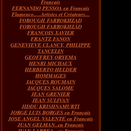
Français
FERNANDO PESSOA en Français
Flamenco.....Artistes et Créateurs...
FOROUGH FARROKHZAD
FOROUGH FARROKHZÂD
FRANCOIS XAVIER
FRANTZ FANON
GENEVIEVE CLANCY, PHILIPPE
TANCELIN
GEOFFREY ORYEMA
HENRI MICHAUX
HERBERTO HELDER
HOMMAGES
JACQUES ROUMAIN
JACQUES SALOME
JEAN GRENIER
JEAN SULIVAN
JIDDU KRISHNAMURTI
JORGE LUIS BORGES en Français
JOSE ANGEL VALENTE en Français
JUAN GELMAN..en Français
JUAN LARREA...en Français