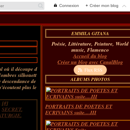
Connexion
+
Créer mon blog
EMMILA GITANA
Poésie, Littérature, Peinture, World
music, Flamenco
Accueil du blog
Créer un blog avec CanalBlog
al où il découpe d
Flux RSS
'ombres silhouett
ALBUMS PHOTOS
e descendance de
'écoutent plus le
 [
#
]
PORTRAITS DE POETES ET
,
SECRET
,
ECRIVAINS suite....III
TURGIE
,