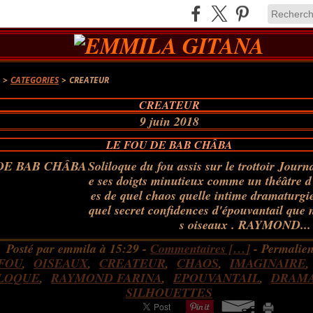
A
>
CATEGORIES
>
CREATEUR
CREATEUR
9 juin 2018
LE FOU DE BAB CHÂBA
Soliloque du fou assis sur le trottoir Journ
e ses doigts minutieux comme un théâtre d
es de quel chaos quelle intime dramaturgi
quel secret confidences d'épouvantail que n
s oiseaux . RAYMOND...
Posté par emmila à 15:29 -
Commentaires [
…
]
- Permalien
FOU
,
OISEAUX
,
CREATEUR
,
CHAOS
,
IMAGINAIRE
LOQUE
,
RAYMOND FARINA
,
EPOUVANTAIL
,
DRAMA
SILHOUETTES