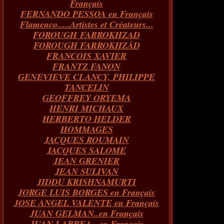
Français
FERNANDO PESSOA en Français
Flamenco.....Artistes et Créateurs...
FOROUGH FARROKHZAD
FOROUGH FARROKHZÂD
FRANCOIS XAVIER
FRANTZ FANON
GENEVIEVE CLANCY, PHILIPPE
TANCELIN
GEOFFREY ORYEMA
HENRI MICHAUX
HERBERTO HELDER
HOMMAGES
JACQUES ROUMAIN
JACQUES SALOME
JEAN GRENIER
JEAN SULIVAN
JIDDU KRISHNAMURTI
JORGE LUIS BORGES en Français
JOSE ANGEL VALENTE en Français
JUAN GELMAN..en Français
JUAN LARREA...en Français