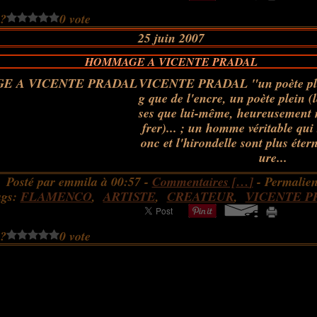
 ?
0 vote
25 juin 2007
HOMMAGE A VICENTE PRADAL
VICENTE PRADAL "un poète plu
g que de l'encre, un poète plein (
ses que lui-même, heureusement n
frer)... ; un homme véritable qui 
onc et l'hirondelle sont plus éter
ure...
Posté par emmila à 00:57 -
Commentaires [
…
]
- Permalien
ags:
FLAMENCO
,
ARTISTE
,
CREATEUR
,
VICENTE P
 ?
0 vote