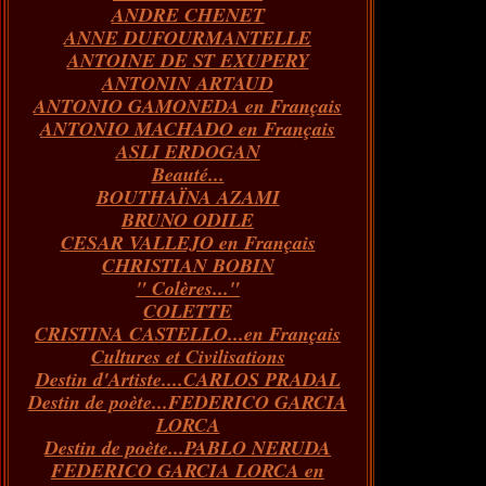
ANDRE CHENET
Janvier
Février
Juillet
Mars
Avril
Août
Juin
Mai
(82)
(84)
(76)
(40)
(65)
(72)
(68)
(60)
ANNE DUFOURMANTELLE
Janvier
Février
Juillet
Mars
Avril
Juin
Mai
(89)
(65)
(62)
(66)
(31)
(70)
(86)
ANTOINE DE ST EXUPERY
Janvier
Février
Mars
Avril
Juin
Mai
(97)
(26)
(59)
(66)
(67)
(66)
ANTONIN ARTAUD
Janvier
Février
Mars
Avril
(73)
(73)
(55)
(73)
ANTONIO GAMONEDA en Français
Janvier
Février
Mars
(100)
(54)
(43)
ANTONIO MACHADO en Français
Février
Janvier
(146)
(51)
ASLI ERDOGAN
Janvier
(124)
Beauté...
BOUTHAÏNA AZAMI
BRUNO ODILE
CESAR VALLEJO en Français
CHRISTIAN BOBIN
" Colères..."
COLETTE
CRISTINA CASTELLO...en Français
Cultures et Civilisations
Destin d'Artiste....CARLOS PRADAL
Destin de poète...FEDERICO GARCIA
LORCA
Destin de poète...PABLO NERUDA
FEDERICO GARCIA LORCA en