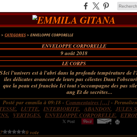
A
>
CATEGORIES
>
ENVELOPPE CORPORELLE
ENVELOPPE CORPORELLE
9 août 2018
LE CORPS
Ici l'univers est à l'abri dans la profonde température de 
iles délicates avancent de leurs pas célestes Dans l'obscurit
que la peau est franchie Ici tout s'accompagne des pas sil
ang Et de secrètes...
Posté par emmila à 09:18 -
Commentaires [
…
]
- Permalien
TESSE
,
LUTTE
,
INTERIORITE
,
ABANDON
,
JULES 
ENS
,
VERTIGES
,
ENVELOPPE CORPORELLE
,
ETRO
 ?
0 vote