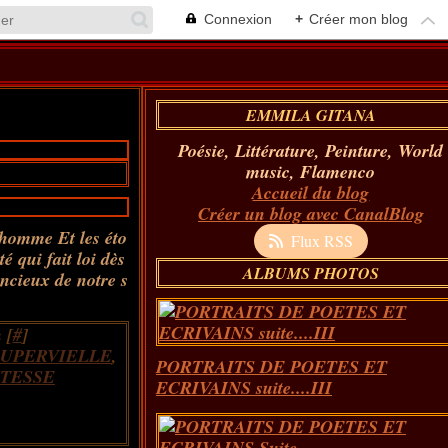
Connexion
+
Créer mon blog
EMMILA GITANA
Poésie, Littérature, Peinture, World
music, Flamenco
Accueil du blog
Créer un blog avec CanalBlog
l'homme Et les éto
Flux RSS
é qui fait loi dès
ALBUMS PHOTOS
encieux de notre s
 [
#
]
SUPERVIELLE
,
PORTRAITS DE POETES ET
ITESSE
ECRIVAINS suite....III