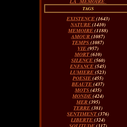
LA MÉMOIRE
TAGS
EXISTENCE
(1643)
NATURE
(1410)
MEMOIRE
(1188)
AMOUR
(1087)
TEMPS
(1087)
VIE
(957)
MORT
(610)
SILENCE
(560)
ENFANCE
(545)
LUMIERE
(523)
POESIE
(455)
BEAUTE
(437)
MOTS
(435)
MONDE
(424)
MER
(395)
TERRE
(381)
SENTIMENT
(376)
LIBERTE
(324)
SOLITUDE
(317)