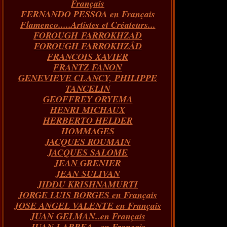
Français
FERNANDO PESSOA en Français
Flamenco.....Artistes et Créateurs...
FOROUGH FARROKHZAD
FOROUGH FARROKHZÂD
FRANCOIS XAVIER
FRANTZ FANON
GENEVIEVE CLANCY, PHILIPPE
TANCELIN
GEOFFREY ORYEMA
HENRI MICHAUX
HERBERTO HELDER
HOMMAGES
JACQUES ROUMAIN
JACQUES SALOME
JEAN GRENIER
JEAN SULIVAN
JIDDU KRISHNAMURTI
JORGE LUIS BORGES en Français
JOSE ANGEL VALENTE en Français
JUAN GELMAN..en Français
JUAN LARREA...en Français