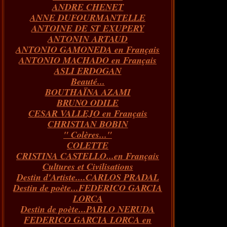
ANDRE CHENET
Janvier
Février
Juillet
Mars
Avril
Août
Juin
Mai
(82)
(84)
(76)
(40)
(65)
(72)
(68)
(60)
ANNE DUFOURMANTELLE
Janvier
Février
Juillet
Mars
Avril
Juin
Mai
(89)
(65)
(62)
(66)
(31)
(70)
(86)
ANTOINE DE ST EXUPERY
Janvier
Février
Mars
Avril
Juin
Mai
(97)
(26)
(59)
(66)
(67)
(66)
ANTONIN ARTAUD
Janvier
Février
Mars
Avril
(73)
(73)
(55)
(73)
ANTONIO GAMONEDA en Français
Janvier
Février
Mars
(100)
(54)
(43)
ANTONIO MACHADO en Français
Février
Janvier
(146)
(51)
ASLI ERDOGAN
Janvier
(124)
Beauté...
BOUTHAÏNA AZAMI
BRUNO ODILE
CESAR VALLEJO en Français
CHRISTIAN BOBIN
" Colères..."
COLETTE
CRISTINA CASTELLO...en Français
Cultures et Civilisations
Destin d'Artiste....CARLOS PRADAL
Destin de poète...FEDERICO GARCIA
LORCA
Destin de poète...PABLO NERUDA
FEDERICO GARCIA LORCA en