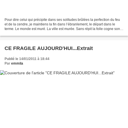
Pour dire celui qui précipite dans ses solitudes brûlées la perfection du feu
et de la cendre, je maintiens la fin dans l’ébranlement, le départ dans le
terme. Le monde est muré. La ville est murée. Sans répit la folle cogne son
outil de fer contre la...
CE FRAGILE AUJOURD'HUI...Extrait
Publié le 14/01/2011 à 18:44
Par
emmila