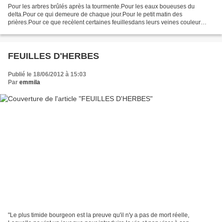
Pour les arbres brûlés après la tourmente.Pour les eaux boueuses du
delta.Pour ce qui demeure de chaque jour.Pour le petit matin des
prières.Pour ce que recèlent certaines feuillesdans leurs veines couleur
d’eauprofonde et sombre.Pour le souvenir de ce...
FEUILLES D'HERBES
Publié le 18/06/2012 à 15:03
Par
emmila
"Le plus timide bourgeon est la preuve qu'il n'y a pas de mort réelle,