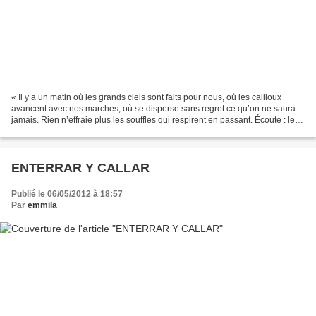
« Il y a un matin où les grands ciels sont faits pour nous, où les cailloux
avancent avec nos marches, où se disperse sans regret ce qu’on ne saura
jamais. Rien n’effraie plus les souffles qui respirent en passant. Écoute : les
routes tremblent, même...
ENTERRAR Y CALLAR
Publié le 06/05/2012 à 18:57
Par
emmila