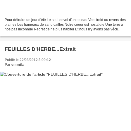
Pour détruire un jour d'été Le seul envol d'un oiseau Vent froid au revers des
plaines Les hameaux de sang caillés Notre coeur est nostalgie Une terre à
nos pas inconnue Regret de ne plus habiter Et nous n'y avons pas vécu
D'autres chemins jamais foulés...
FEUILLES D'HERBE...Extrait
Publié le 22/08/2012 à 09:12
Par
emmila