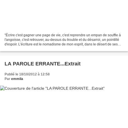
"Écrire c'est gagner une page de vie, c'est reprendre un empan de souffle à
l'angoisse, c'est retrouver, au-dessus du trouble et du désarroi, un pointillé
d'espoir. L'écriture est le nomadisme de mon esprit, dans le désert de ses
manques, sur les pistes...
LA PAROLE ERRANTE...Extrait
Publié le 18/10/2012 à 12:58
Par
emmila