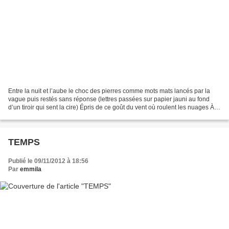
Entre la nuit et l’aube le choc des pierres comme mots mats lancés par la
vague puis restés sans réponse (lettres passées sur papier jauni au fond
d’un tiroir qui sent la cire) Épris de ce goût du vent où roulent les nuages À
l’infini de fenêtres fermées...
TEMPS
Publié le 09/11/2012 à 18:56
Par
emmila