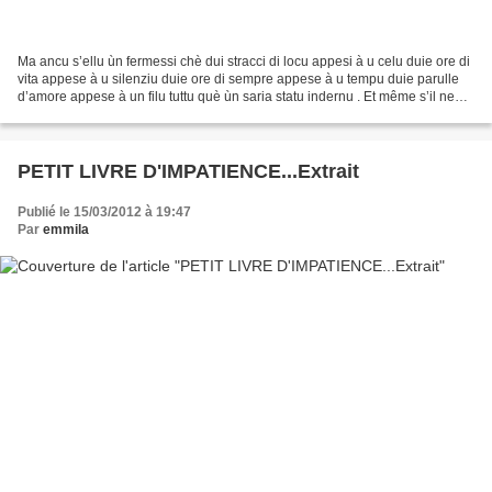
Ma ancu s’ellu ùn fermessi chè dui stracci di locu appesi à u celu duie ore di
vita appese à u silenziu duie ore di sempre appese à u tempu duie parulle
d’amore appese à un filu tuttu què ùn saria statu indernu . Et même s’il ne
restait que deux haillons...
PETIT LIVRE D'IMPATIENCE...Extrait
Publié le 15/03/2012 à 19:47
Par
emmila