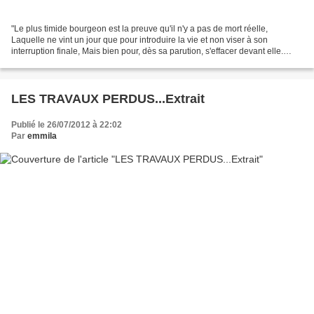
"Le plus timide bourgeon est la preuve qu'il n'y a pas de mort réelle,
Laquelle ne vint un jour que pour introduire la vie et non viser à son
interruption finale, Mais bien pour, dès sa parution, s'effacer devant elle.
Non! tout marche vers l'avant, tout...
LES TRAVAUX PERDUS...Extrait
Publié le 26/07/2012 à 22:02
Par
emmila