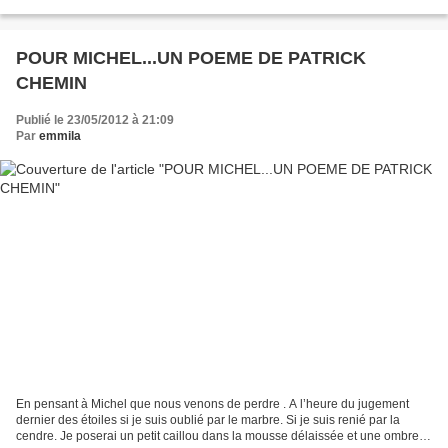
larmes ont séché Même si vos lames affutées...
POUR MICHEL...UN POEME DE PATRICK
CHEMIN
Publié le 23/05/2012 à 21:09
Par
emmila
En pensant à Michel que nous venons de perdre . A l’heure du jugement
dernier des étoiles si je suis oublié par le marbre. Si je suis renié par la
cendre. Je poserai un petit caillou dans la mousse délaissée et une ombre