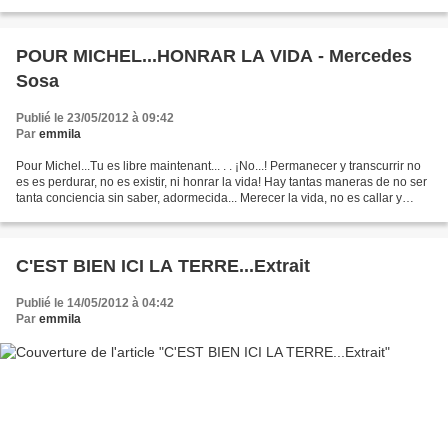
mauve se tiendra près de moi....
POUR MICHEL...HONRAR LA VIDA - Mercedes
Sosa
Publié le 23/05/2012 à 09:42
Par
emmila
Pour Michel...Tu es libre maintenant... . . ¡No...! Permanecer y transcurrir no
es es perdurar, no es existir, ni honrar la vida! Hay tantas maneras de no ser
tanta conciencia sin saber, adormecida... Merecer la vida, no es callar y
consentir tantas injusticias...
C'EST BIEN ICI LA TERRE...Extrait
Publié le 14/05/2012 à 04:42
Par
emmila