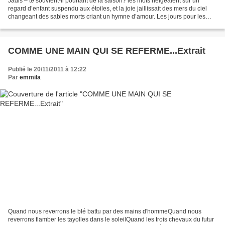
Jadis – te souvient-il pourtant de la saison? les mots neigeaient sur un
regard d’enfant suspendu aux étoiles, et la joie jaillissait des mers du ciel
changeant des sables morts criant un hymne d’amour. Les jours pour les
enfants continuent de fleurir,...
COMME UNE MAIN QUI SE REFERME...Extrait
Publié le 20/11/2011 à 12:22
Par
emmila
Quand nous reverrons le blé battu par des mains d'hommeQuand nous
reverrons flamber les tayolles dans le soleilQuand les trois chevaux du futur