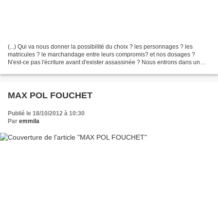
(...) Qui va nous donner la possibilité du choix ? les personnages ? les
matricules ? le marchandage entre leurs compromis? et nos dosages ?
N'est-ce pas l'écriture avant d'exister assassinée ? Nous entrons dans un
temps qui est le nôtre mais que barricadent...
MAX POL FOUCHET
Publié le 18/10/2012 à 10:30
Par
emmila