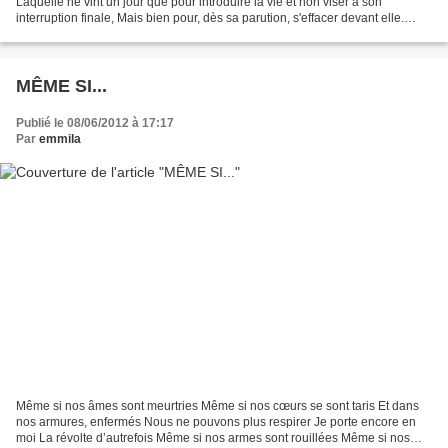
Laquelle ne vint un jour que pour introduire la vie et non viser à son
interruption finale, Mais bien pour, dès sa parution, s'effacer devant elle.
Non! tout marche vers l'avant, tout...
MÊME SI...
Publié le 08/06/2012 à 17:17
Par
emmila
Même si nos âmes sont meurtries Même si nos cœurs se sont taris Et dans
nos armures, enfermés Nous ne pouvons plus respirer Je porte encore en
moi La révolte d’autrefois Même si nos armes sont rouillées Même si nos