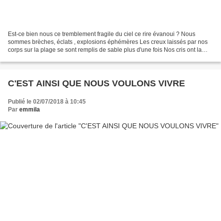
Est-ce bien nous ce tremblement fragile du ciel ce rire évanoui ? Nous
sommes brèches, éclats , explosions éphémères Les creux laissés par nos
corps sur la plage se sont remplis de sable plus d'une fois Nos cris ont la
fragilité de la craie, la vitesse...
C'EST AINSI QUE NOUS VOULONS VIVRE
Publié le 02/07/2018 à 10:45
Par
emmila