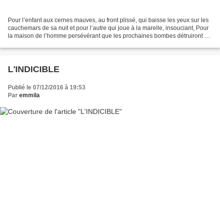
Pour l’enfant aux cernes mauves, au front plissé, qui baisse les yeux sur les
cauchemars de sa nuit et pour l’autre qui joue à la marelle, insouciant, Pour
la maison de l’homme persévérant que les prochaines bombes détruiront et
pour son champ d’orangers,...
L'INDICIBLE
Publié le 07/12/2016 à 19:53
Par
emmila