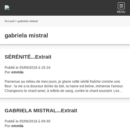
MENU
Accueil
» gabriela mistral
gabriela mistral
SÉRÉNITÉ...Extrait
Publié le 05/06/2018 à 10:16
Par
emmila
Parvenue au milieu de mes jours, je glane cette vérité fraîche comme une
fleur : la vie a la douceur dorée du blé, la haine est brève, immense l'amour.
Changeons le chant amer, à reflets de sang, contre le chant souriant. Les
divines violettes s'épanouissent,...
GABRIELA MISTRAL...Extrait
Publié le 05/06/2018 à 09:40
Par
emmila