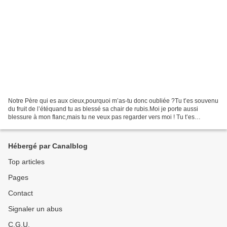
Notre Père qui es aux cieux,pourquoi m’as-tu donc oubliée ?Tu t’es souvenu
du fruit de l’étéquand tu as blessé sa chair de rubis.Moi je porte aussi
blessure à mon flanc,mais tu ne veux pas regarder vers moi ! Tu t’es
souvenu de la grappe noireet tu l’as...
Hébergé par Canalblog
Top articles
Pages
Contact
Signaler un abus
C.G.U.