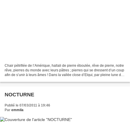
Chair pétrifiée de l’Amérique, hallali de pierre éboulée, rêve de pierre, notre
rêve, pierres du monde avec leurs pâtres ; pierres qui se dressent d’un coup
afin de s’unir à leurs âmes ! Dans la vallée close d’Elqui, par pleine lune de
fantôme, nous doutons...
NOCTURNE
Publié le 07/03/2011 à 19:46
Par
emmila