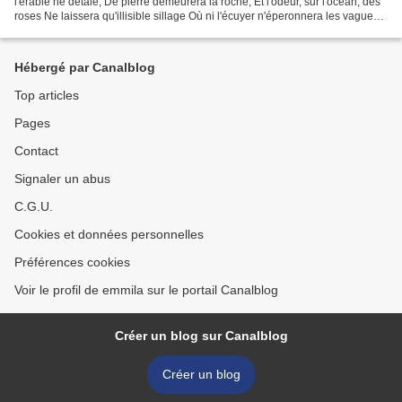
l'érable ne détale, De pierre demeurera la roche, Et l'odeur, sur l'océan, des
roses Ne laissera qu'illisible sillage Où ni l'écuyer n'éperonnera les vagues
Ni le monstre marin la...
Hébergé par Canalblog
Top articles
Pages
Contact
Signaler un abus
C.G.U.
Cookies et données personnelles
Préférences cookies
Voir le profil de emmila sur le portail Canalblog
Créer un blog sur Canalblog
Créer un blog