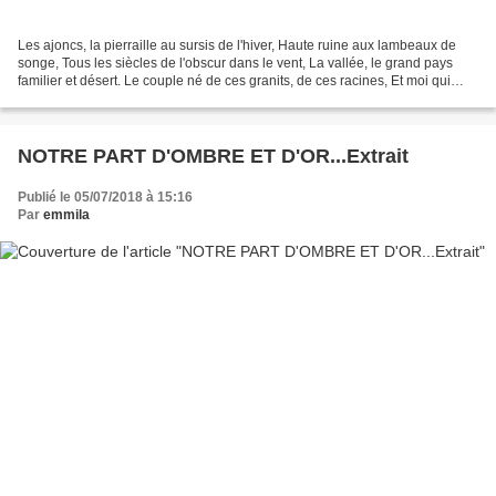
Les ajoncs, la pierraille au sursis de l'hiver, Haute ruine aux lambeaux de
songe, Tous les siècles de l'obscur dans le vent, La vallée, le grand pays
familier et désert. Le couple né de ces granits, de ces racines, Et moi qui
porte au fond des mots,...
NOTRE PART D'OMBRE ET D'OR...Extrait
Publié le 05/07/2018 à 15:16
Par
emmila