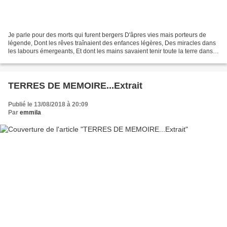
Je parle pour des morts qui furent bergers D'âpres vies mais porteurs de
légende, Dont les rêves traînaient des enfances légères, Des miracles dans
les labours émergeants, Et dont les mains savaient tenir toute la terre dans
une pierre, un sein, une fougère....
TERRES DE MEMOIRE...Extrait
Publié le 13/08/2018 à 20:09
Par
emmila