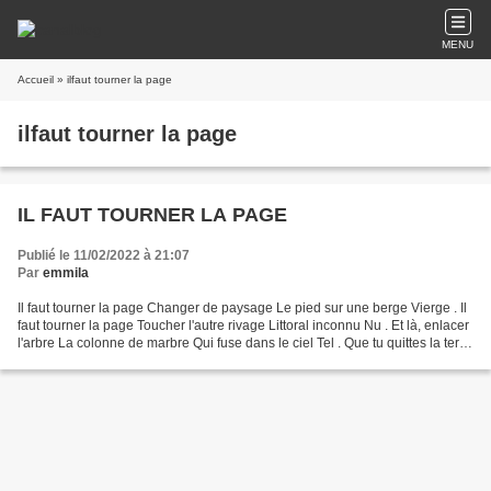
MENU
Accueil
» ilfaut tourner la page
ilfaut tourner la page
IL FAUT TOURNER LA PAGE
Publié le 11/02/2022 à 21:07
Par
emmila
Il faut tourner la page Changer de paysage Le pied sur une berge Vierge . Il
faut tourner la page Toucher l'autre rivage Littoral inconnu Nu . Et là, enlacer
l'arbre La colonne de marbre Qui fuse dans le ciel Tel . Que tu quittes la terre
Vers un point...