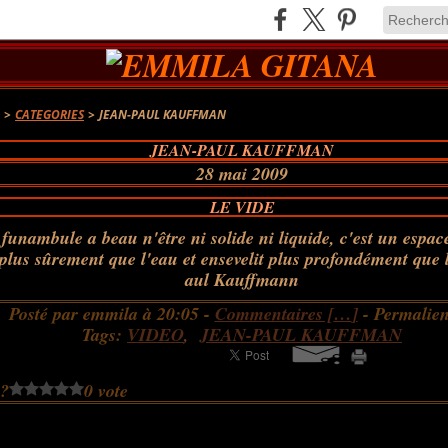
A
>
CATEGORIES
>
JEAN-PAUL KAUFFMAN
JEAN-PAUL KAUFFMAN
28 mai 2009
LE VIDE
funambule a beau n'être ni solide ni liquide, c'est un espac
 plus sûrement que l'eau et ensevelit plus profondément que 
aul Kauffmann
Posté par emmila à 20:05 -
Commentaires [
…
]
- Permalien
Tags:
VIDEO
,
JEAN-PAUL KAUFFMAN
 ?
0 vote