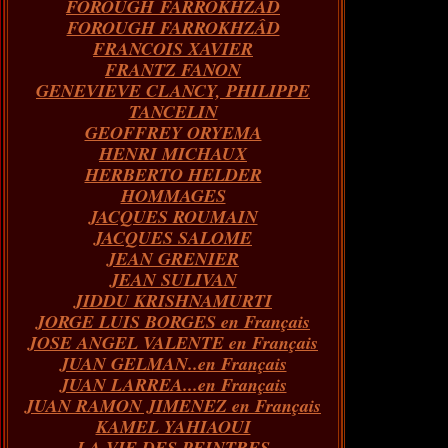
FOROUGH FARROKHZAD
FOROUGH FARROKHZÂD
FRANCOIS XAVIER
FRANTZ FANON
GENEVIEVE CLANCY, PHILIPPE
TANCELIN
GEOFFREY ORYEMA
HENRI MICHAUX
HERBERTO HELDER
HOMMAGES
JACQUES ROUMAIN
JACQUES SALOME
JEAN GRENIER
JEAN SULIVAN
JIDDU KRISHNAMURTI
JORGE LUIS BORGES en Français
JOSE ANGEL VALENTE en Français
JUAN GELMAN..en Français
JUAN LARREA...en Français
JUAN RAMON JIMENEZ en Français
KAMEL YAHIAOUI
LA VIE DES PEINTRES