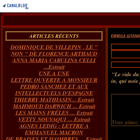
ARTICLES RÉCENTS
EMMILA GITAN
DOMINIQUE DE VILLEPIN , LE "
NON " DE FLORENCE ARTHAUD
ANNA MARIA CARULINA CELLI
...Extrait
UNE A UNE
"Le vide du 
LETTRE OUVERTE A MONSIEUR
in, qui noie
PEDRO SANCHEZ ET AUX
INTELLECTUELS D'ESPAGNE
THIERRY MATHIASIN... Extrait
MAHMOUD DARWICH ... Extrait
LES MAINS FRÊLES ... Extrait
VETTY NOUVAQUI ... Extrait
Vous aimez
AGNES LEDIG : LETTRE A
EMMANUEL MACRON
DE BRAISES ET D'OMBRES ... Extrait