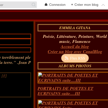
Connexion
+
Créer mon blog
EMMILA GITANA
Poésie, Littérature, Peinture, World
music, Flamenco
Accueil du blog
Créer un blog avec CanalBlog
e terriblement ple
Flux RSS
la terre." .Jean P
ALBUMS PHOTOS
 [
#
]
PORTRAITS DE POETES ET
ECRIVAINS suite....III