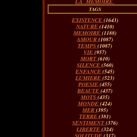
LA MÉMOIRE
TAGS
EXISTENCE
(1643)
NATURE
(1410)
MEMOIRE
(1188)
AMOUR
(1087)
TEMPS
(1087)
VIE
(957)
MORT
(610)
SILENCE
(560)
ENFANCE
(545)
LUMIERE
(523)
POESIE
(455)
BEAUTE
(437)
MOTS
(435)
MONDE
(424)
MER
(395)
TERRE
(381)
SENTIMENT
(376)
LIBERTE
(324)
SOLITUDE
(317)