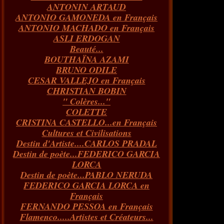
ANTONIN ARTAUD
Janvier
Février
Mars
Avril
(73)
(73)
(55)
(73)
ANTONIO GAMONEDA en Français
Janvier
Février
Mars
(100)
(54)
(43)
ANTONIO MACHADO en Français
Février
Janvier
(146)
(51)
ASLI ERDOGAN
Janvier
(124)
Beauté...
BOUTHAÏNA AZAMI
BRUNO ODILE
CESAR VALLEJO en Français
CHRISTIAN BOBIN
" Colères..."
COLETTE
CRISTINA CASTELLO...en Français
Cultures et Civilisations
Destin d'Artiste....CARLOS PRADAL
Destin de poète...FEDERICO GARCIA
LORCA
Destin de poète...PABLO NERUDA
FEDERICO GARCIA LORCA en
Français
FERNANDO PESSOA en Français
Flamenco.....Artistes et Créateurs...