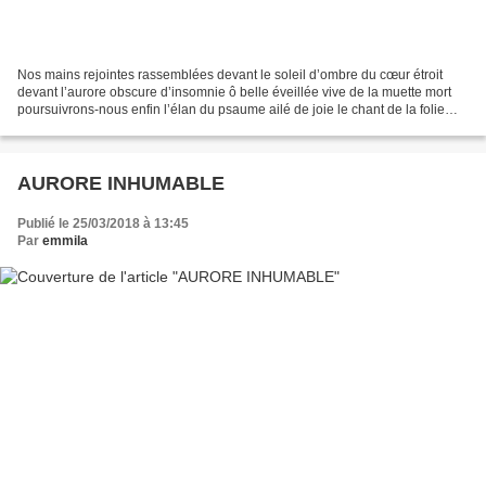
Nos mains rejointes rassemblées devant le soleil d’ombre du cœur étroit
devant l’aurore obscure d’insomnie ô belle éveillée vive de la muette mort
poursuivrons-nous enfin l’élan du psaume ailé de joie le chant de la folie
sauvage ! A mi-chemin du lac...
AURORE INHUMABLE
Publié le 25/03/2018 à 13:45
Par
emmila