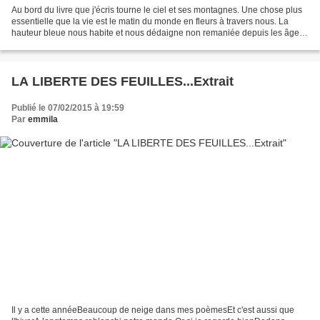
Au bord du livre que j'écris tourne le ciel et ses montagnes. Une chose plus
essentielle que la vie est le matin du monde en fleurs à travers nous. La
hauteur bleue nous habite et nous dédaigne non remaniée depuis les âges
nous qui changeons. Voici l'automne...
LA LIBERTE DES FEUILLES...Extrait
Publié le 07/02/2015 à 19:59
Par
emmila
Il y a cette annéeBeaucoup de neige dans mes poèmesEt c'est aussi que