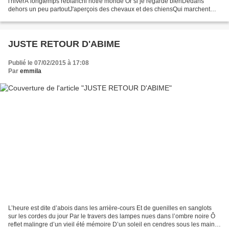
l'hiverA longtemps reblanchi notre monde Or si je regarde bienDedans
dehors un peu partoutJ'aperçois des chevaux et des chiensQui marchent
dans les fleurs au fond de l'eau Comment ai-je...
JUSTE RETOUR D'ABIME
Publié le 07/02/2015 à 17:08
Par
emmila
L’heure est dite d’abois dans les arrière-cours Et de guenilles en sanglots
sur les cordes du jour Par le travers des lampes nues dans l’ombre noire Ô
reflet malingre d’un vieil été mémoire D’un soleil en cendres sous les mains