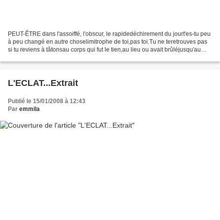
PEUT-ÊTRE dans l'assoiffé, l'obscur, le rapidedéchirement du jourt'es-tu peu
à peu changé en autre choselimitrophe de toi,pas toi.Tu ne teretrouves pas
si tu reviens à tâtonsau corps qui fut le tien,au lieu ou avait brûléjusqu'au
blanc du rêvele métal...
L'ECLAT...Extrait
Publié le 15/01/2008 à 12:43
Par
emmila