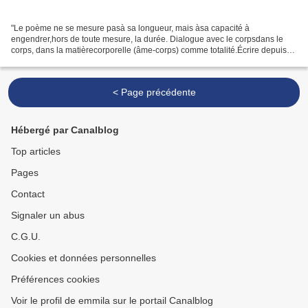
"Le poème ne se mesure pasà sa longueur, mais àsa capacité à
engendrer,hors de toute mesure, la durée. Dialogue avec le corpsdans le
corps, dans la matièrecorporelle (âme-corps) comme totalité.Écrire depuis
l'attente,non à partir du dire,mais de l'écoute...
< Page précédente
Hébergé par Canalblog
Top articles
Pages
Contact
Signaler un abus
C.G.U.
Cookies et données personnelles
Préférences cookies
Voir le profil de emmila sur le portail Canalblog