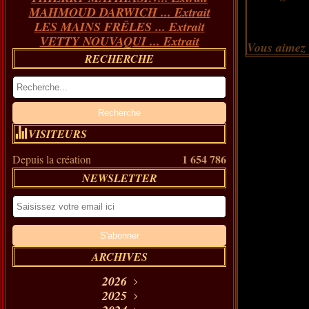
MAHMOUD DARWICH ... Extrait
LES MAINS FRÊLES ... Extrait
VETTY NOUVAQUI ... Extrait
Vous aimez
RECHERCHE
VISITEURS
1 654 786
Depuis la création
NEWSLETTER
ARCHIVES
2026
Août
2025
(11)