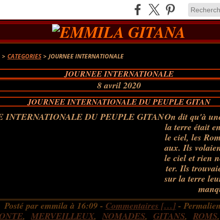
A
>
CATEGORIES
>
JOURNEE INTERNATIONALE
JOURNEE INTERNATIONALE
8 avril 2020
JOURNEE INTERNATIONALE DU PEUPLE GITAN
On dit qu'à un
la terre était 
le ciel, les Ro
aux. Ils volaien
le ciel et rien 
ter. Ils trouvai
sur la terre le
manqu
Posté par emmila à 16:09 -
Commentaires [
…
]
- Permalien
ONTE
,
MERVEILLEUX
,
NOMADES
,
GITANS
,
ROMS