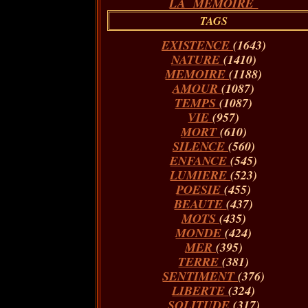
LA MÉMOIRE
TAGS
EXISTENCE
(1643)
NATURE
(1410)
MEMOIRE
(1188)
AMOUR
(1087)
TEMPS
(1087)
VIE
(957)
MORT
(610)
SILENCE
(560)
ENFANCE
(545)
LUMIERE
(523)
POESIE
(455)
BEAUTE
(437)
MOTS
(435)
MONDE
(424)
MER
(395)
TERRE
(381)
SENTIMENT
(376)
LIBERTE
(324)
SOLITUDE
(317)