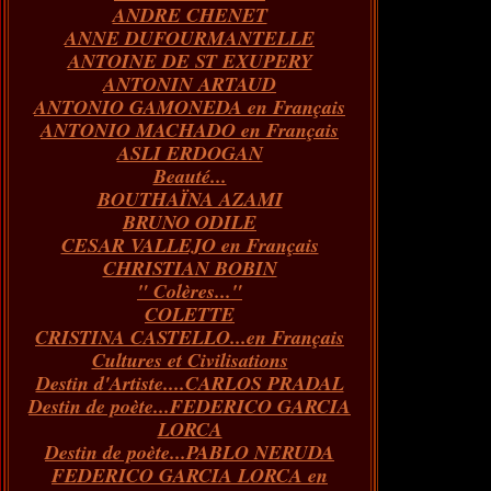
ANDRE CHENET
Janvier
Février
Juillet
Mars
Avril
Août
Juin
Mai
(82)
(84)
(76)
(40)
(65)
(72)
(68)
(60)
ANNE DUFOURMANTELLE
Janvier
Février
Juillet
Mars
Avril
Juin
Mai
(89)
(65)
(62)
(66)
(31)
(70)
(86)
ANTOINE DE ST EXUPERY
Janvier
Février
Mars
Avril
Juin
Mai
(97)
(26)
(59)
(66)
(67)
(66)
ANTONIN ARTAUD
Janvier
Février
Mars
Avril
(73)
(73)
(55)
(73)
ANTONIO GAMONEDA en Français
Janvier
Février
Mars
(100)
(54)
(43)
ANTONIO MACHADO en Français
Février
Janvier
(146)
(51)
ASLI ERDOGAN
Janvier
(124)
Beauté...
BOUTHAÏNA AZAMI
BRUNO ODILE
CESAR VALLEJO en Français
CHRISTIAN BOBIN
" Colères..."
COLETTE
CRISTINA CASTELLO...en Français
Cultures et Civilisations
Destin d'Artiste....CARLOS PRADAL
Destin de poète...FEDERICO GARCIA
LORCA
Destin de poète...PABLO NERUDA
FEDERICO GARCIA LORCA en