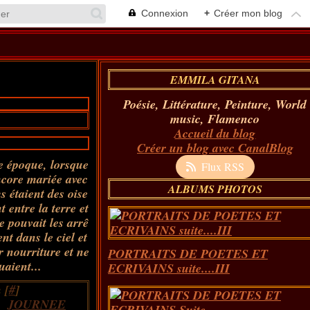
Connexion
+
Créer mon blog
EMMILA GITANA
Poésie, Littérature, Peinture, World
music, Flamenco
Accueil du blog
Créer un blog avec CanalBlog
e époque, lorsque
Flux RSS
encore mariée avec
ALBUMS PHOTOS
ms étaient des oise
t entre la terre et
ne pouvait les arrê
ent dans le ciel et
ur nourriture et ne
PORTRAITS DE POETES ET
aient...
ECRIVAINS suite....III
 [
#
]
,
JOURNEE