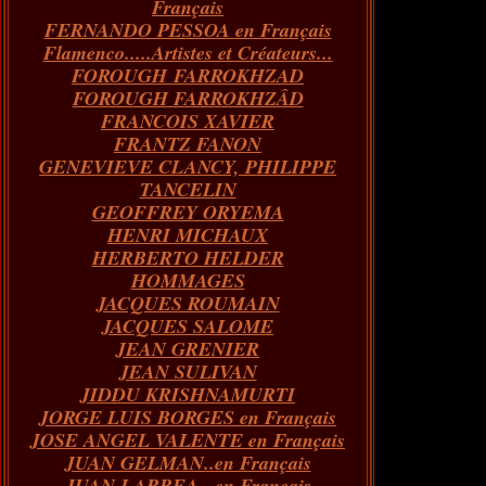
Français
FERNANDO PESSOA en Français
Flamenco.....Artistes et Créateurs...
FOROUGH FARROKHZAD
FOROUGH FARROKHZÂD
FRANCOIS XAVIER
FRANTZ FANON
GENEVIEVE CLANCY, PHILIPPE
TANCELIN
GEOFFREY ORYEMA
HENRI MICHAUX
HERBERTO HELDER
HOMMAGES
JACQUES ROUMAIN
JACQUES SALOME
JEAN GRENIER
JEAN SULIVAN
JIDDU KRISHNAMURTI
JORGE LUIS BORGES en Français
JOSE ANGEL VALENTE en Français
JUAN GELMAN..en Français
JUAN LARREA...en Français