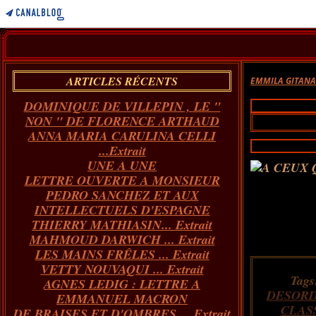
ARTICLES RÉCENTS
EMMILA GITAN
DOMINIQUE DE VILLEPIN , LE "
NON " DE FLORENCE ARTHAUD
ANNA MARIA CARULINA CELLI
...Extrait
UNE A UNE
LETTRE OUVERTE A MONSIEUR
PEDRO SANCHEZ ET AUX
INTELLECTUELS D'ESPAGNE
THIERRY MATHIASIN... Extrait
MAHMOUD DARWICH ... Extrait
LES MAINS FRÊLES ... Extrait
VETTY NOUVAQUI ... Extrait
Tags
AGNES LEDIG : LETTRE A
DESOR
EMMANUEL MACRON
CLAS
DE BRAISES ET D'OMBRES ... Extrait