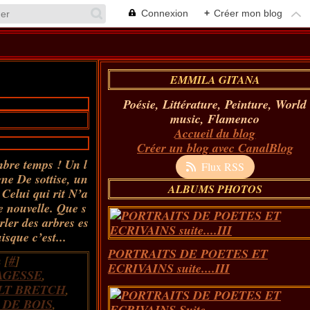
Connexion
+
Créer mon blog
EMMILA GITANA
Poésie, Littérature, Peinture, World
music, Flamenco
Accueil du blog
Créer un blog avec CanalBlog
mbre temps ! Un l
Flux RSS
gne De sottise, un
ALBUMS PHOTOS
. Celui qui rit N’a
e nouvelle. Que s
rler des arbres es
sque c’est...
PORTRAITS DE POETES ET
 [
#
]
ECRIVAINS suite....III
AGESSE
,
LT BRETCH
,
DE BOIS
,