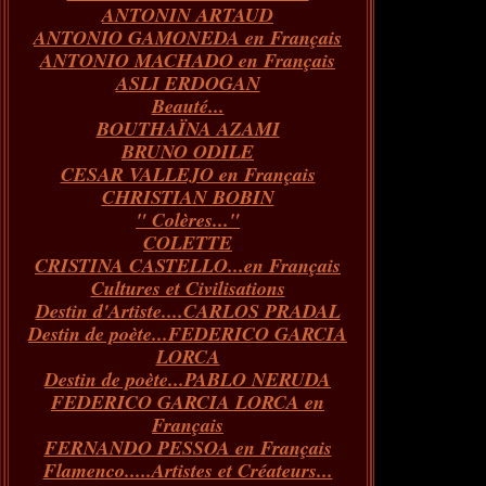
ANTONIN ARTAUD
Janvier
Février
Mars
Avril
(73)
(73)
(55)
(73)
ANTONIO GAMONEDA en Français
Janvier
Février
Mars
(100)
(54)
(43)
ANTONIO MACHADO en Français
Février
Janvier
(146)
(51)
ASLI ERDOGAN
Janvier
(124)
Beauté...
BOUTHAÏNA AZAMI
BRUNO ODILE
CESAR VALLEJO en Français
CHRISTIAN BOBIN
" Colères..."
COLETTE
CRISTINA CASTELLO...en Français
Cultures et Civilisations
Destin d'Artiste....CARLOS PRADAL
Destin de poète...FEDERICO GARCIA
LORCA
Destin de poète...PABLO NERUDA
FEDERICO GARCIA LORCA en
Français
FERNANDO PESSOA en Français
Flamenco.....Artistes et Créateurs...