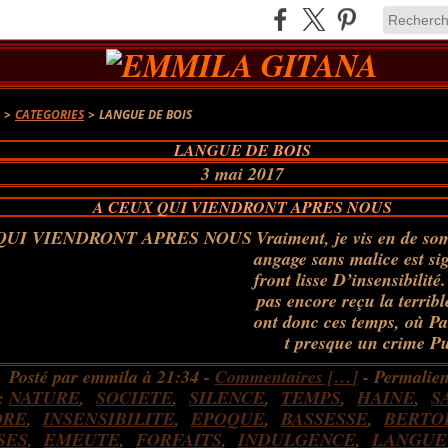
A
>
CATEGORIES
>
LANGUE DE BOIS
LANGUE DE BOIS
3 mai 2017
A CEUX QUI VIENDRONT APRES NOUS
Vraiment, je vis en de so
angage sans malice est si
front lisse D’insensibilité
pas encore reçu la terribl
ont donc ces temps, où Pa
t presque un crime Pui
Posté par emmila à 21:34 -
Commentaires [
…
]
- Permalien
:
NATURE
,
SOCIETE
,
SILENCE
,
TEMPS
,
HAINE
,
S
DRE
,
INSENSIBILITE
,
EPOQUE
,
BASSESSE
,
BERTO
SES
,
EMEUTE
,
FORFAITS
,
INDULGENCE
,
LANGUE 