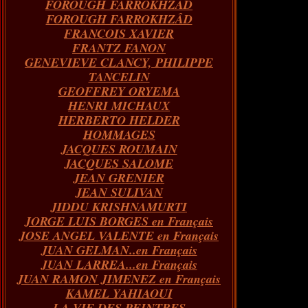
FOROUGH FARROKHZAD
FOROUGH FARROKHZÂD
FRANCOIS XAVIER
FRANTZ FANON
GENEVIEVE CLANCY, PHILIPPE
TANCELIN
GEOFFREY ORYEMA
HENRI MICHAUX
HERBERTO HELDER
HOMMAGES
JACQUES ROUMAIN
JACQUES SALOME
JEAN GRENIER
JEAN SULIVAN
JIDDU KRISHNAMURTI
JORGE LUIS BORGES en Français
JOSE ANGEL VALENTE en Français
JUAN GELMAN..en Français
JUAN LARREA...en Français
JUAN RAMON JIMENEZ en Français
KAMEL YAHIAOUI
LA VIE DES PEINTRES