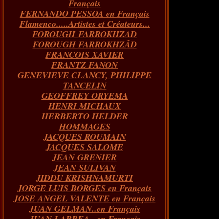
Français
FERNANDO PESSOA en Français
Flamenco.....Artistes et Créateurs...
FOROUGH FARROKHZAD
FOROUGH FARROKHZÂD
FRANCOIS XAVIER
FRANTZ FANON
GENEVIEVE CLANCY, PHILIPPE
TANCELIN
GEOFFREY ORYEMA
HENRI MICHAUX
HERBERTO HELDER
HOMMAGES
JACQUES ROUMAIN
JACQUES SALOME
JEAN GRENIER
JEAN SULIVAN
JIDDU KRISHNAMURTI
JORGE LUIS BORGES en Français
JOSE ANGEL VALENTE en Français
JUAN GELMAN..en Français
JUAN LARREA...en Français