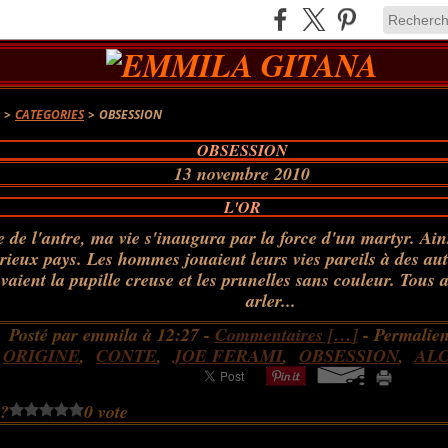
A
>
CATEGORIES
>
OBSESSION
OBSESSION
13 novembre 2010
L'OR
e de l'antre, ma vie s'inaugura par la force d'un martyr. Ain
rieux pays. Les hommes jouaient leurs vies pareils à des au
vaient la pupille creuse et les prunelles sans couleur. Tous 
arler...
Posté par emmila à 12:27 -
Commentaires [
…
]
- Permalien
:
ORIGINE
,
CONTE
,
JOE FERAMI
,
OBSESSION
,
AL
 ?
0 vote