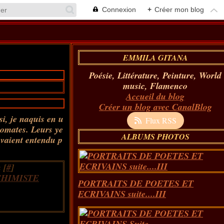
Connexion
+
Créer mon blog
EMMILA GITANA
Poésie, Littérature, Peinture, World
music, Flamenco
Accueil du blog
Créer un blog avec CanalBlog
si, je naquis en u
Flux RSS
tomates. Leurs ye
ALBUMS PHOTOS
avaient entendu p
 [
#
]
CHIMISTE
PORTRAITS DE POETES ET
ECRIVAINS suite....III