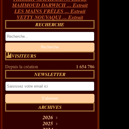
MAHMOUD DARWICH ... Extrait
LES MAINS FRÊLES ... Extrait
VETTY NOUVAQUI ... Extrait
RECHERCHE
VISITEURS
1 654 786
Depuis la création
NEWSLETTER
ARCHIVES
2026
Août
2025
(11)