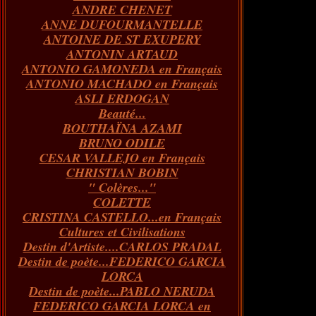
ANDRE CHENET
Janvier
Février
Juillet
Mars
Avril
Août
Juin
Mai
(82)
(84)
(76)
(40)
(65)
(72)
(68)
(60)
ANNE DUFOURMANTELLE
Janvier
Février
Juillet
Mars
Avril
Juin
Mai
(89)
(65)
(62)
(66)
(31)
(70)
(86)
ANTOINE DE ST EXUPERY
Janvier
Février
Mars
Avril
Juin
Mai
(97)
(26)
(59)
(66)
(67)
(66)
ANTONIN ARTAUD
Janvier
Février
Mars
Avril
(73)
(73)
(55)
(73)
ANTONIO GAMONEDA en Français
Janvier
Février
Mars
(100)
(54)
(43)
ANTONIO MACHADO en Français
Février
Janvier
(146)
(51)
ASLI ERDOGAN
Janvier
(124)
Beauté...
BOUTHAÏNA AZAMI
BRUNO ODILE
CESAR VALLEJO en Français
CHRISTIAN BOBIN
" Colères..."
COLETTE
CRISTINA CASTELLO...en Français
Cultures et Civilisations
Destin d'Artiste....CARLOS PRADAL
Destin de poète...FEDERICO GARCIA
LORCA
Destin de poète...PABLO NERUDA
FEDERICO GARCIA LORCA en