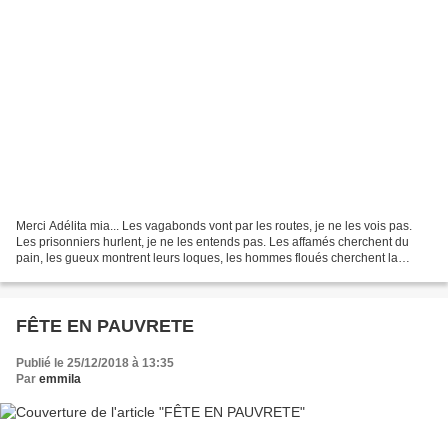
Merci Adélita mia... Les vagabonds vont par les routes, je ne les vois pas.
Les prisonniers hurlent, je ne les entends pas. Les affamés cherchent du
pain, les gueux montrent leurs loques, les hommes floués cherchent la
vérité. Et la terre couverte d’ivraie,...
FÊTE EN PAUVRETE
Publié le 25/12/2018 à 13:35
Par
emmila