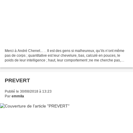
Merci à André Chenet... . . Il est des gens si malheureux, qu’ils n’ont même
pas de corps ; quantitative est leur chevelure, bas, calculé en pouces, le
poids de leur intelligence ; haut, leur comportement ;ne me cherche pas,
molaire de l’oubli,ils semblent...
PREVERT
Publié le 30/08/2018 à 13:23
Par
emmila