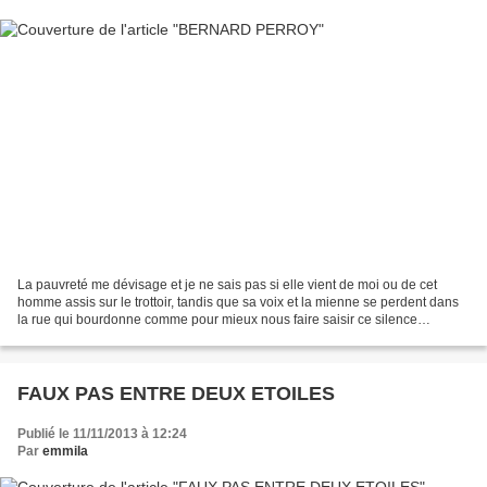
La pauvreté me dévisage et je ne sais pas si elle vient de moi ou de cet
homme assis sur le trottoir, tandis que sa voix et la mienne se perdent dans
la rue qui bourdonne comme pour mieux nous faire saisir ce silence
d'empathie qui bourgeonne de nos deux...
FAUX PAS ENTRE DEUX ETOILES
Publié le 11/11/2013 à 12:24
Par
emmila