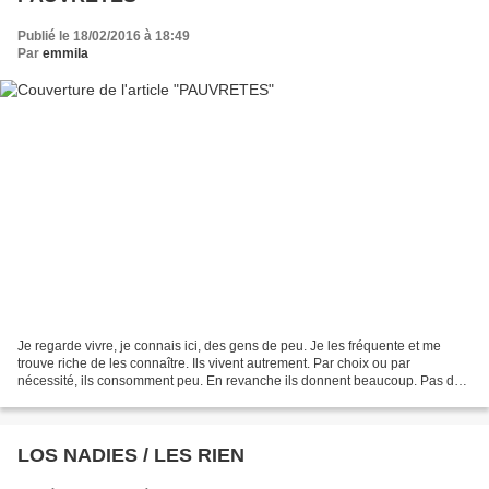
Publié le 18/02/2016 à 18:49
Par
emmila
Je regarde vivre, je connais ici, des gens de peu. Je les fréquente et me
trouve riche de les connaître. Ils vivent autrement. Par choix ou par
nécessité, ils consomment peu. En revanche ils donnent beaucoup. Pas des
choses, pas ces objets qui nous encombrent,...
LOS NADIES / LES RIEN