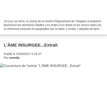
Un jour sur terre, le swing de la misère Dégoulinant de l’étagère à ampères
Illuminera les dernières miettes Les restes d’un festin et les verres vides De
la clémence enlacée en paupiettes Sur la table « nostre » dépitée de lipides
Le flux du pain chaud...
L'ÂME INSURGEE...Extrait
Publié le 15/04/2017 à 18:37
Par
emmila