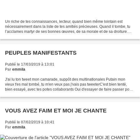
Un riche de tes connaissances, lecteur, quand bien même lointain est
nécessairement dans la liste de tes amitiés précieuses. Quand il tombe, tu
l’acclames martyr de ses bonnes œuvres, de sa morale et de sa droiture.
Attristé, tu implores, dans le doute,...
PEUPLES MANIFESTANTS
Publié le 17/03/2019 à 13:01
Par
emmila
J'ai lu ton tweet mon camarade, suppôt des multinationales Putain mon
vieux t'es mal tombé, tu m'en veux pas j'vais pas tweeterC'est bien tenté,
bien essayé, avec tes potes collaborants Oui d'essayer de faire passer pour
des fous les indépendantsJe suis...
VOUS AVEZ FAIM ET MOI JE CHANTE
Publié le 07/02/2019 à 10:41
Par
emmila