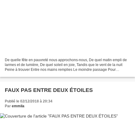
De quelle fête en pauvreté nous approchons-nous, De quel matin empli de
larmes et de lumière, De quel soleil en joie, Tandis que le vent de la nuit
Peine à trouver Entre nos mains remplies Le moindre passage Pour
consoler en nous L’enfant perdu de la...
FAUX PAS ENTRE DEUX ÉTOILES
Publié le 02/12/2018 à 20:34
Par
emmila