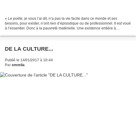
« Le poète, je vous l’ai dit, n’a pas la vie facile dans ce monde et ses
besoins, pour exister, n’ont rien d’épisodique ou de professionnel. Il est voué
à l’essentiel. Donc à la pauvreté matérielle. Une existence entière à
préserver dans tous ses lieux,...
DE LA CULTURE...
Publié le 14/01/2017 à 10:44
Par
emmila