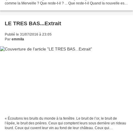
comme la Merveille ? Que reste-t-il ? ... Que reste-t-il Quand la nouvelle est
denrée périssable, En...
LE TRES BAS...Extrait
Publié le 31/07/2016 à 23:05
Par
emmila
« Écoutons les bruits du monde à la fenêtre. Le bruit de l’or, le bruit de
l’épée, le bruit des prières. Ceux qui comptent leurs sous derrière un rideau
lourd. Ceux qui cuvent leur vin au fond de leur château. Ceux qui
marmonnent sous la dentelle des...