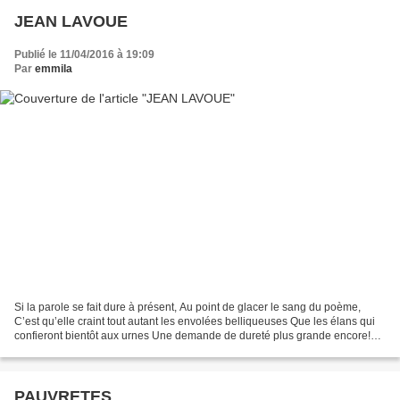
JEAN LAVOUE
Publié le 11/04/2016 à 19:09
Par
emmila
Si la parole se fait dure à présent, Au point de glacer le sang du poème,
C’est qu’elle craint tout autant les envolées belliqueuses Que les élans qui
confieront bientôt aux urnes Une demande de dureté plus grande encore!
Est-ce une Europe guerrière que...
PAUVRETES