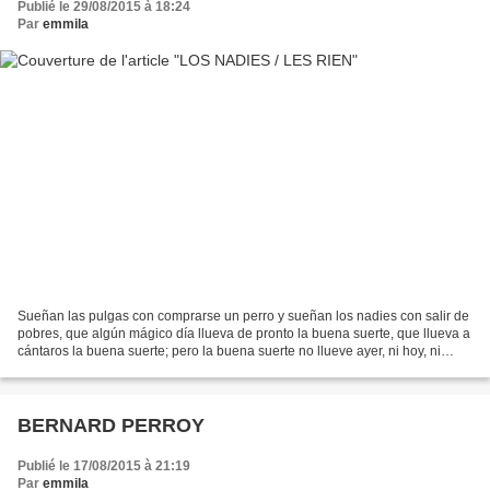
Publié le 29/08/2015 à 18:24
Par
emmila
Sueñan las pulgas con comprarse un perro y sueñan los nadies con salir de
pobres, que algún mágico día llueva de pronto la buena suerte, que llueva a
cántaros la buena suerte; pero la buena suerte no llueve ayer, ni hoy, ni
mañana, ni nunca, ni en lloviznita...
BERNARD PERROY
Publié le 17/08/2015 à 21:19
Par
emmila