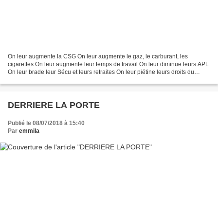
On leur augmente la CSG On leur augmente le gaz, le carburant, les
cigarettes On leur augmente leur temps de travail On leur diminue leurs APL
On leur brade leur Sécu et leurs retraites On leur piétine leurs droits du
travail On leur enchaîne leurs droits...
DERRIERE LA PORTE
Publié le 08/07/2018 à 15:40
Par
emmila