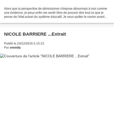
Alors que la perspective de démissioner s'impose désormais à moi comme
une évidence, je peux enfin me sentir libre de pouvoir dire tout ce que je
pense de l'état actuel du système éducatif. Je veux quitter le navire avant
qu'il ne sombre et, sombrant,...
NICOLE BARRIERE ...Extrait
Publié le 24/12/2016 à 15:31
Par
emmila