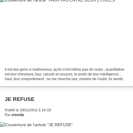
Il est des gens si malheureux, qu'ils n'ont même pas de corps ; quantitative
est leur chevelure, bas, calculé en pouces, le poids de leur intelligence ;
haut, leur comportement ; ne me cherche pas, molaire de l'oubli, ils semblent
sortir de l'air, additionner...
JE REFUSE
Publié le 28/11/2011 à 16:18
Par
emmila