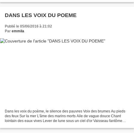
DANS LES VOIX DU POEME
Publié le 05/06/2016 à 21:02
Par
emmila
Dans les voix du poème, le silence des pauvres Voix des brumes Au pieds
des feux Sur la mer L'âme des marins morts Aile de vague douce Chant
lointain des eaux vives Lever de lune sous un ciel d'or Vaisseau fantôme
Hommes de flammes Rire des enfants d'Alep...