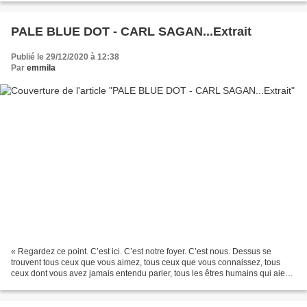
PALE BLUE DOT - CARL SAGAN...Extrait
Publié le 29/12/2020 à 12:38
Par
emmila
« Regardez ce point. C’est ici. C’est notre foyer. C’est nous. Dessus se
trouvent tous ceux que vous aimez, tous ceux que vous connaissez, tous
ceux dont vous avez jamais entendu parler, tous les êtres humains qui aient
jamais vécu. La somme de nos joies...