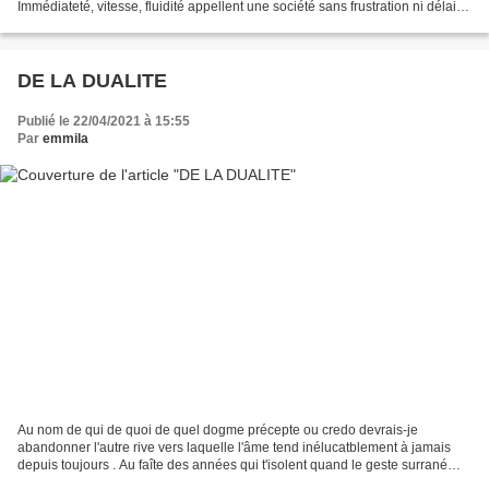
Immédiateté, vitesse, fluidité appellent une société sans frustration ni délai.
Que ce soit dans l’espace public (les...
DE LA DUALITE
Publié le 22/04/2021 à 15:55
Par
emmila
Au nom de qui de quoi de quel dogme précepte ou credo devrais-je
abandonner l'autre rive vers laquelle l'âme tend inélucatblement à jamais
depuis toujours . Au faîte des années qui t'isolent quand le geste surrané
camisole et rompt à l'intention à l'attente...