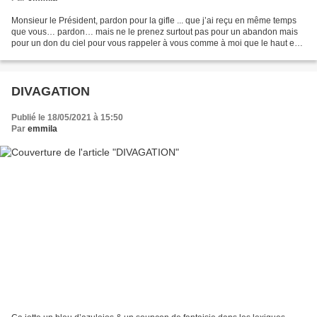
Monsieur le Président, pardon pour la gifle ... que j’ai reçu en même temps
que vous… pardon… mais ne le prenez surtout pas pour un abandon mais
pour un don du ciel pour vous rappeler à vous comme à moi que le haut est
bien bas et le bas bien haut. Songez...
DIVAGATION
Publié le 18/05/2021 à 15:50
Par
emmila