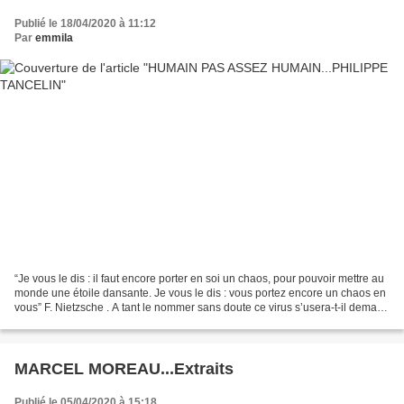
Publié le 18/04/2020 à 11:12
Par
emmila
“Je vous le dis : il faut encore porter en soi un chaos, pour pouvoir mettre au
monde une étoile dansante. Je vous le dis : vous portez encore un chaos en
vous” F. Nietzsche . A tant le nommer sans doute ce virus s’usera-t-il demain
sans pour autant perdre...
MARCEL MOREAU...Extraits
Publié le 05/04/2020 à 15:18