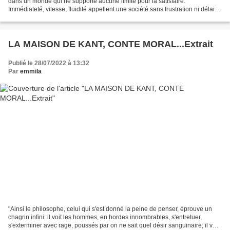
dans un monde qui ne supporte aucune limite pour la satisfaire.
Immédiateté, vitesse, fluidité appellent une société sans frustration ni délai.
Que ce soit dans l’espace public (les...
LA MAISON DE KANT, CONTE MORAL...Extrait
Publié le 28/07/2022 à 13:32
Par
emmila
"Ainsi le philosophe, celui qui s'est donné la peine de penser, éprouve un
chagrin infini: il voit les hommes, en hordes innombrables, s'entretuer,
s'exterminer avec rage, poussés par on ne sait quel désir sanguinaire; il voit