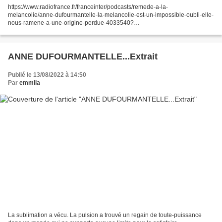
https://www.radiofrance.fr/franceinter/podcasts/remede-a-la-
melancolie/anne-dufourmantelle-la-melancolie-est-un-impossible-oubli-elle-
nous-ramene-a-une-origine-perdue-4033540?
fbclid=IwAR12aBdbjCj7OcZf0eIY9HoNJl7ebgrt-
tqFS0UjilxqgZZnOOF6ltWj9r4 . Anne...
ANNE DUFOURMANTELLE...Extrait
Publié le 13/08/2022 à 14:50
Par
emmila
La sublimation a vécu. La pulsion a trouvé un regain de toute-puissance