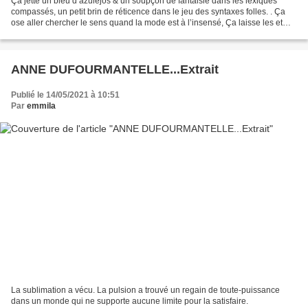
Ça jette un bleu d’azulejos & un soupçon de fantaisie dans les lexiques
compassés, un petit brin de réticence dans le jeu des syntaxes folles. . Ça
ose aller chercher le sens quand la mode est à l’insensé, Ça laisse les et
cetera aller suggérer l’essentiel...
ANNE DUFOURMANTELLE...Extrait
Publié le 14/05/2021 à 10:51
Par
emmila
La sublimation a vécu. La pulsion a trouvé un regain de toute-puissance
dans un monde qui ne supporte aucune limite pour la satisfaire.