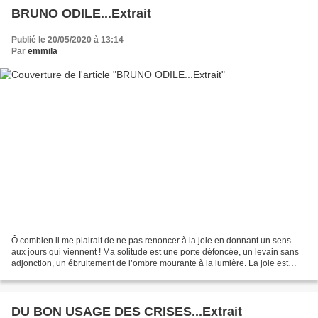
BRUNO ODILE...Extrait
Publié le 20/05/2020 à 13:14
Par
emmila
Ô combien il me plairait de ne pas renoncer à la joie en donnant un sens
aux jours qui viennent ! Ma solitude est une porte défoncée, un levain sans
adjonction, un ébruitement de l’ombre mourante à la lumière. La joie est
punie lorsqu’elle reste sur le...
DU BON USAGE DES CRISES...Extrait