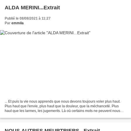
ALDA MERINI...Extrait
Publié le 08/08/2021 à 11:27
Par
emmila
... Et puis la vie nous apprends que nous devons toujours voler plus haut.
Plus haut que l'envie, plus haut que la douleur, que la méchanceté. Plus
haut que les larmes, les jugements. Là où certains mots ne peuvent nous
offenser. Où certains gestes ne...
NOUS AUTRES MEURTRIERS...Extrait