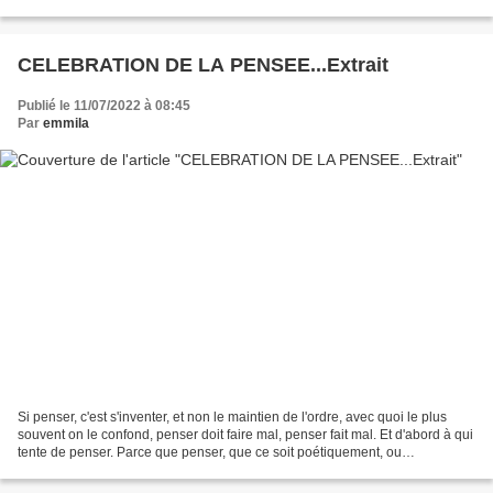
les Etats entrer en guerre,...
CELEBRATION DE LA PENSEE...Extrait
Publié le 11/07/2022 à 08:45
Par
emmila
Si penser, c'est s'inventer, et non le maintien de l'ordre, avec quoi le plus
souvent on le confond, penser doit faire mal, penser fait mal. Et d'abord à qui
tente de penser. Parce que penser, que ce soit poétiquement, ou
philosophiquement, ou dans tout...