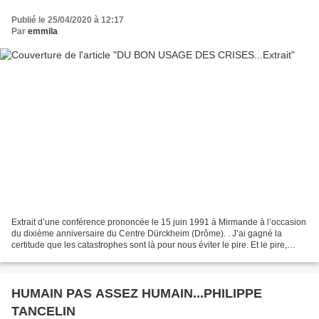
Publié le 25/04/2020 à 12:17
Par
emmila
Extrait d’une conférence prononcée le 15 juin 1991 à Mirmande à l’occasion
du dixième anniversaire du Centre Dürckheim (Drôme). . J’ai gagné la
certitude que les catastrophes sont là pour nous éviter le pire. Et le pire,
comment pourrais-je exprimer ce...
HUMAIN PAS ASSEZ HUMAIN...PHILIPPE
TANCELIN