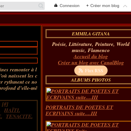
Connexion
+
Créer mon blog
EMMILA GITANA
Poésie, Littérature, Peinture, World
music, Flamenco
Accueil du blog
Créer un blog avec CanalBlog
gines remonter à l
Flux RSS
’où naissent les c
ALBUMS PHOTOS
ur rythment ce no
profond d’elle-mê
 [
#
]
PORTRAITS DE POETES ET
,
HAÏTI
,
ECRIVAINS suite....III
E
,
TENACITE
,