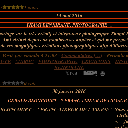
 ?
2 votes
13 mai 2016
THAMI BENKIRANE, PHOTOGRAPHE ...
portage sur le très créatif et talentueux photographe Thami 
, Ami virtuel depuis de nombreuses années et qui me permet 
 de ses magnifiques créations photographiques afin d'illustre
Posté par emmila à 21:03 -
Commentaires [
…
]
- Permalien
AUTE
,
MAROC
,
PHOTOGRAPHE
,
CREATIONS
,
INSO
BENKIRANE
 ?
0 vote
30 janvier 2016
GERALD BLONCOURT - " FRANC-TIREUR DE L'IMAGE 
Nous 
civil
e… Jam
nt il 