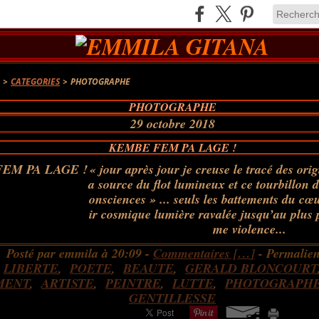
A
>
CATEGORIES
>
PHOTOGRAPHE
PHOTOGRAPHE
29 octobre 2018
KEMBE FEM PA LAGE !
« jour après jour je creuse le tracé des ori
a source du flot lumineux et ce tourbillon d
onsciences » ... seuls les battements du cœ
ir cosmique lumière ravalée jusqu’au plus 
me violence...
Posté par emmila à 20:09 -
Commentaires [
…
]
- Permalien
:
LIBERTE
,
POETE
,
BEAUTE
,
GERALD BLONCOURT
MENT
,
ARTISTE
,
PEINTRE
,
LUTTE
,
PHOTOGRAPH
GENTILLESSE