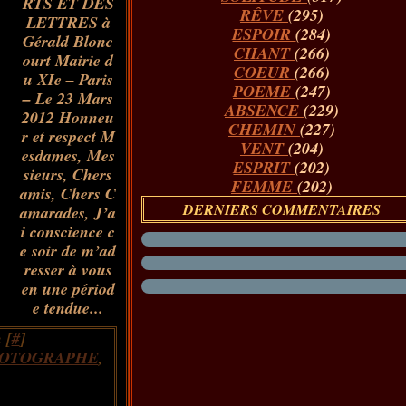
RTS ET DES
RÊVE
(295)
LETTRES à
ESPOIR
(284)
Gérald Blonc
CHANT
(266)
ourt Mairie d
COEUR
(266)
u XIe – Paris
POEME
(247)
– Le 23 Mars
ABSENCE
(229)
2012 Honneu
CHEMIN
(227)
r et respect M
VENT
(204)
esdames, Mes
ESPRIT
(202)
sieurs, Chers
FEMME
(202)
amis, Chers C
DERNIERS COMMENTAIRES
amarades, J’a
i conscience c
e soir de m’ad
resser à vous
en une périod
e tendue...
 [
#
]
OTOGRAPHE
,