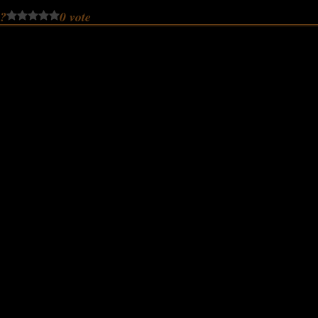
 ?
0 vote