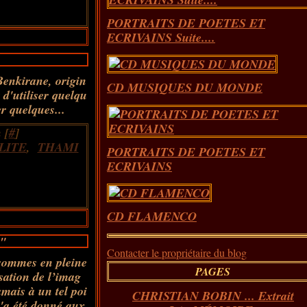
PORTRAITS DE POETES ET
ECRIVAINS Suite....
Benkirane, origin
CD MUSIQUES DU MONDE
d'utiliser quelqu
r quelques...
 [
#
]
LITE
,
THAMI
PORTRAITS DE POETES ET
ECRIVAINS
CD FLAMENCO
"
Contacter le propriétaire du blog
sommes en pleine
PAGES
isation de l’imag
ais à un tel poi
CHRISTIAN BOBIN ... Extrait
n'a été donné aux