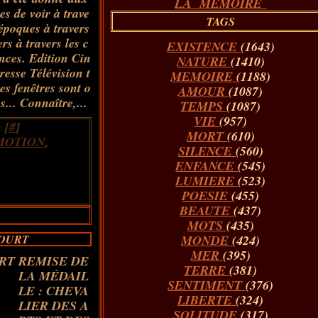
LA MÉMOIRE
s de voir à trave
TAGS
 époques à travers
ers à travers les c
EXISTENCE
(1643)
nces. Edition Cin
NATURE
(1410)
esse Télévision t
MEMOIRE
(1188)
les fenêtres sont o
AMOUR
(1087)
s... Connaître,...
TEMPS
(1087)
VIE
(957)
 [
#
]
MORT
(610)
MOTION
,
SILENCE
(560)
ENFANCE
(545)
LUMIERE
(523)
POESIE
(455)
BEAUTE
(437)
MOTS
(435)
COURT
MONDE
(424)
MER
(395)
REMISE DE
TERRE
(381)
LA MÉDAIL
SENTIMENT
(376)
LE : CHEVA
LIBERTE
(324)
LIER DES A
SOLITUDE
(317)