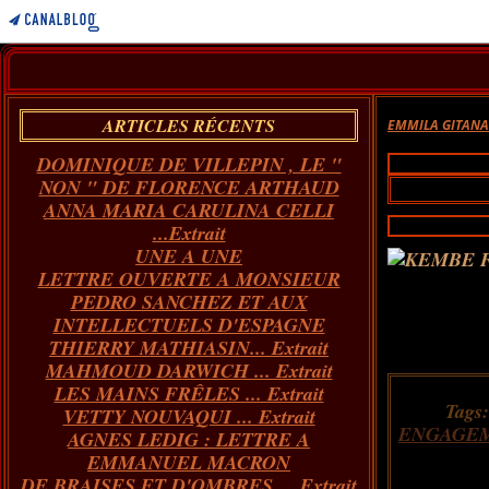
ARTICLES RÉCENTS
EMMILA GITAN
DOMINIQUE DE VILLEPIN , LE "
NON " DE FLORENCE ARTHAUD
ANNA MARIA CARULINA CELLI
...Extrait
UNE A UNE
LETTRE OUVERTE A MONSIEUR
PEDRO SANCHEZ ET AUX
INTELLECTUELS D'ESPAGNE
THIERRY MATHIASIN... Extrait
MAHMOUD DARWICH ... Extrait
LES MAINS FRÊLES ... Extrait
Tags
VETTY NOUVAQUI ... Extrait
ENGAGE
AGNES LEDIG : LETTRE A
EMMANUEL MACRON
DE BRAISES ET D'OMBRES ... Extrait