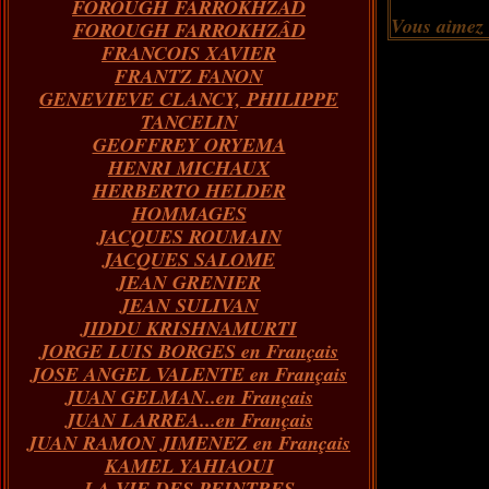
FOROUGH FARROKHZAD
Vous aimez
FOROUGH FARROKHZÂD
FRANCOIS XAVIER
FRANTZ FANON
GENEVIEVE CLANCY, PHILIPPE
TANCELIN
GEOFFREY ORYEMA
HENRI MICHAUX
HERBERTO HELDER
HOMMAGES
JACQUES ROUMAIN
JACQUES SALOME
JEAN GRENIER
JEAN SULIVAN
JIDDU KRISHNAMURTI
JORGE LUIS BORGES en Français
JOSE ANGEL VALENTE en Français
JUAN GELMAN..en Français
JUAN LARREA...en Français
JUAN RAMON JIMENEZ en Français
KAMEL YAHIAOUI
LA VIE DES PEINTRES