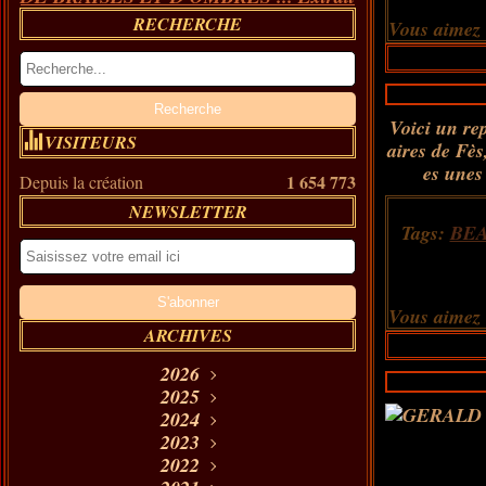
RECHERCHE
Vous aimez
Voici un re
VISITEURS
aires de Fès
es unes
1 654 773
Depuis la création
NEWSLETTER
Tags:
BE
Vous aimez
ARCHIVES
2026
2025
Août
(9)
Décembre
Juillet
2024
(18)
(33)
Décembre
Novembre
2023
Juin
(35)
(24)
(18)
Décembre
Novembre
Octobre
2022
Mai
(24)
(17)
(21)
(2)