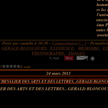
homme
rs les
l'univ
onscie
éma Pr
outes 
uverte
Posté par emmila à 18:38 -
Commentaires [
…
]
- Permalien
:
GERALD BLONCOURT
,
EXISTENCE
,
MEMOIRE
,
E
PHOTOGRAPHE
,
IMAGES
 ?
0 vote
24 mars 2012
CHEVALIER DES ARTS ET DES LETTRES...GERALD BLON