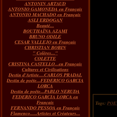
ANTONIN ARTAUD
Janvier
Février
Mars
Avril
(73)
(73)
(55)
(73)
ANTONIO GAMONEDA en Français
Janvier
Février
Mars
(100)
(54)
(43)
ANTONIO MACHADO en Français
Février
Janvier
(146)
(51)
ASLI ERDOGAN
Janvier
(124)
Beauté...
BOUTHAÏNA AZAMI
BRUNO ODILE
CESAR VALLEJO en Français
CHRISTIAN BOBIN
" Colères..."
COLETTE
CRISTINA CASTELLO...en Français
Cultures et Civilisations
Destin d'Artiste....CARLOS PRADAL
Destin de poète...FEDERICO GARCIA
LORCA
Destin de poète...PABLO NERUDA
FEDERICO GARCIA LORCA en
Français
Tags:
POE
FERNANDO PESSOA en Français
Flamenco.....Artistes et Créateurs...