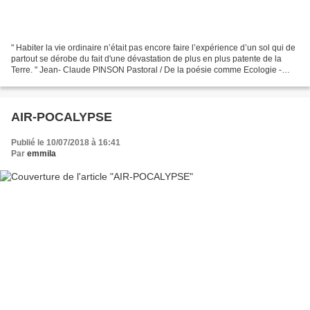
" Habiter la vie ordinaire n’était pas encore faire l’expérience d’un sol qui de
partout se dérobe du fait d'une dévastation de plus en plus patente de la
Terre. " Jean- Claude PINSON Pastoral / De la poésie comme Ecologie -
2020 - . . . Loin des souvenirs...
AIR-POCALYPSE
Publié le 10/07/2018 à 16:41
Par
emmila