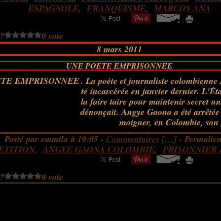
ESPAGNOLE
,
FRANQUISME
,
MARCOS ANA
 ?
0 vote
8 mars 2011
UNE POETE EMPRISONNEE
. La poète et journaliste colombienn
té incarcérée en janvier dernier. L'Ét
la faire taire pour maintenir secret u
dénonçait. Angye Gaona a été arrêtée 
moigner, en Colombie, son 
Posté par emmila à 19:05 -
Commentaires [
…
]
- Permalien
ETITION
,
ANGYE GAONA COLOMBIE
,
PRISONNIER 
 ?
0 vote