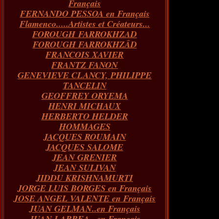
Français
FERNANDO PESSOA en Français
Flamenco.....Artistes et Créateurs...
FOROUGH FARROKHZAD
FOROUGH FARROKHZÂD
FRANCOIS XAVIER
FRANTZ FANON
GENEVIEVE CLANCY, PHILIPPE
TANCELIN
GEOFFREY ORYEMA
HENRI MICHAUX
HERBERTO HELDER
HOMMAGES
JACQUES ROUMAIN
JACQUES SALOME
JEAN GRENIER
JEAN SULIVAN
JIDDU KRISHNAMURTI
JORGE LUIS BORGES en Français
JOSE ANGEL VALENTE en Français
JUAN GELMAN..en Français
JUAN LARREA...en Français