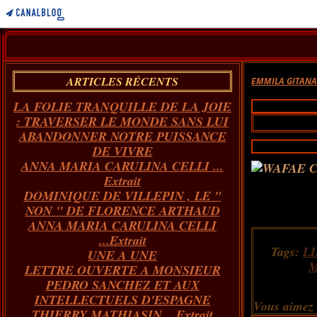
ARTICLES RÉCENTS
EMMILA GITAN
LA FOLIE TRANQUILLE DE LA JOIE
: TRAVERSER LE MONDE SANS LUI
ABANDONNER NOTRE PUISSANCE
DE VIVRE
ANNA MARIA CARULINA CELLI ...
Extrait
DOMINIQUE DE VILLEPIN , LE "
NON " DE FLORENCE ARTHAUD
ANNA MARIA CARULINA CELLI
...Extrait
Tags:
L
UNE A UNE
M
LETTRE OUVERTE A MONSIEUR
PEDRO SANCHEZ ET AUX
INTELLECTUELS D'ESPAGNE
Vous aimez
THIERRY MATHIASIN... Extrait