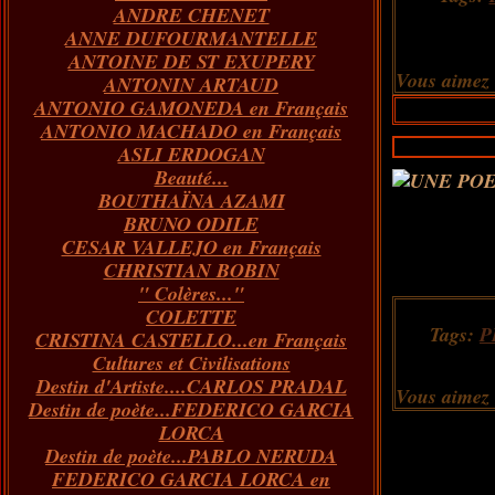
ANDRE CHENET
Janvier
Février
Juillet
Mars
Avril
Août
Juin
Mai
(82)
(84)
(76)
(40)
(65)
(72)
(68)
(60)
ANNE DUFOURMANTELLE
Janvier
Février
Juillet
Mars
Avril
Juin
Mai
(89)
(65)
(62)
(66)
(31)
(70)
(86)
ANTOINE DE ST EXUPERY
Janvier
Février
Mars
Avril
Juin
Mai
(97)
(26)
(59)
(66)
(67)
(66)
Vous aimez
ANTONIN ARTAUD
Janvier
Février
Mars
Avril
(73)
(73)
(55)
(73)
ANTONIO GAMONEDA en Français
Janvier
Février
Mars
(100)
(54)
(43)
ANTONIO MACHADO en Français
Février
Janvier
(146)
(51)
ASLI ERDOGAN
Janvier
(124)
Beauté...
BOUTHAÏNA AZAMI
BRUNO ODILE
CESAR VALLEJO en Français
CHRISTIAN BOBIN
" Colères..."
COLETTE
Tags:
P
CRISTINA CASTELLO...en Français
Cultures et Civilisations
Destin d'Artiste....CARLOS PRADAL
Vous aimez
Destin de poète...FEDERICO GARCIA
LORCA
Destin de poète...PABLO NERUDA
FEDERICO GARCIA LORCA en