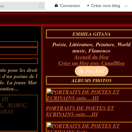
Connexion
+
Créer mon blog
EMMILA GITANA
Poésie, Littérature, Peinture, World
music, Flamenco
Accueil du blog
Créer un blog avec CanalBlog
tte pour les droit
Flux RSS
s d'un poème de l
ALBUMS PHOTOS
ule. La jeune Mar
outien...
 [
#
]
E
,
MAROC
,
PORTRAITS DE POETES ET
HARAF
ECRIVAINS suite....III