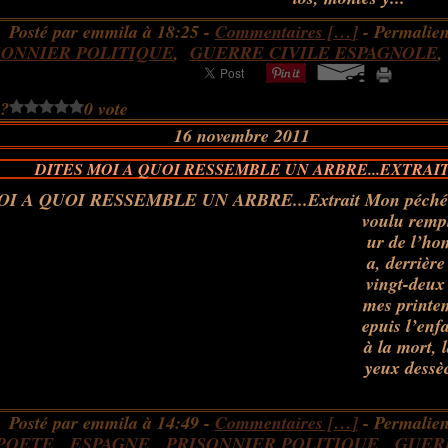
Posté par emmila à 18:25 -
Commentaires [
…
]
- Permalien
SONNIER POLITIQUE
,
GUERRE CIVILE ESPAGNOLE
 ?
0 vote
16 novembre 2011
DITES MOI A QUOI RESSEMBLE UN ARBRE...EXTRAI
Mon péché e
voulu rempl
ur de l’ho
a, derrière
vingt-deux 
mes printe
epuis l’en
à la mort, 
yeux dessèc
Posté par emmila à 14:49 -
Commentaires [
…
]
- Permalien
POETE
,
ESPAGNE
,
PRISONNIER POLITIQUE
,
GUER