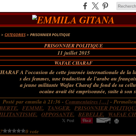
A
>
CATEGORIES
>
PRISONNIER POLITIQUE
PRISONNIER POLITIQUE
11 juillet 2015
WAFAE CHARAF
A l'occasion de cette journée internationale de la lu
s des femmes, une traduction de l'arabe au françai
a jeune militante Wafae Charaf du fond de sa cell
ocaine avait été emprisonnée, suite à son s
Posté par emmila à 21:36 -
Commentaires [
…
]
- Permalien
IBERTE
,
FEMME
,
TANGER
,
PRISONNIER POLITIQU
ILITANTISME
,
OPPOSANTE
,
REBELLE
,
WAFAE C
 ?
0 vote