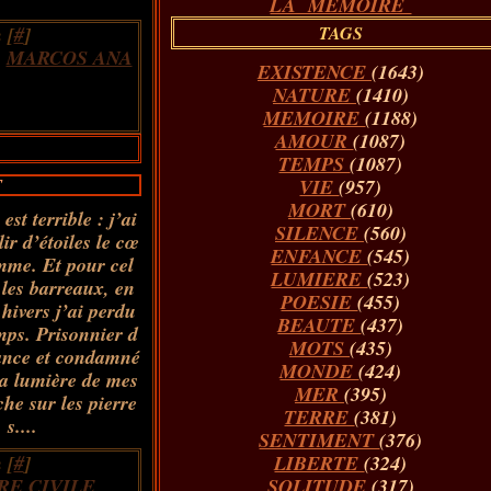
LA MÉMOIRE
 [
#
]
TAGS
,
MARCOS ANA
EXISTENCE
(1643)
NATURE
(1410)
MEMOIRE
(1188)
AMOUR
(1087)
TEMPS
(1087)
T
VIE
(957)
MORT
(610)
st terrible : j’ai
SILENCE
(560)
ir d’étoiles le cœ
ENFANCE
(545)
mme. Et pour cel
LUMIERE
(523)
 les barreaux, en
POESIE
(455)
hivers j’ai perdu
BEAUTE
(437)
mps. Prisonnier d
MOTS
(435)
fance et condamné
MONDE
(424)
la lumière de mes
MER
(395)
he sur les pierre
TERRE
(381)
s....
SENTIMENT
(376)
 [
#
]
LIBERTE
(324)
RE CIVILE
SOLITUDE
(317)