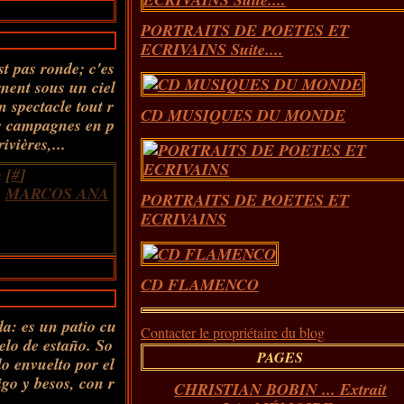
PORTRAITS DE POETES ET
ECRIVAINS Suite....
t pas ronde; c'es
nent sous un ciel
n spectacle tout r
CD MUSIQUES DU MONDE
des campagnes en p
ivières,...
 [
#
]
,
MARCOS ANA
PORTRAITS DE POETES ET
ECRIVAINS
CD FLAMENCO
a: es un patio cu
Contacter le propriétaire du blog
elo de estaño. So
PAGES
o envuelto por el
igo y besos, con r
CHRISTIAN BOBIN ... Extrait