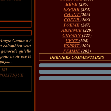
RÊVE
(295)
ESPOIR
(284)
CHANT
(266)
COEUR
(266)
POEME
(247)
ABSENCE
(229)
CHEMIN
(227)
e Angye Gaona a é
VENT
(204)
at colombien veut
ESPRIT
(202)
n génocide qu'elle
FEMME
(202)
pour avoir osé té
DERNIERS COMMENTAIRES
pays...
 [
#
]
POLITIQUE