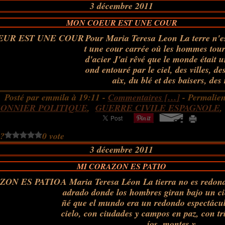
3 décembre 2011
MON COEUR EST UNE COUR
Pour Maria Teresa Leon La terre n'es
t une cour carrée où les hommes tour
d'acier J'ai rêvé que le monde était u
ond entouré par le ciel, des villes, 
aix, du blé et des baisers, des r
Posté par emmila à 19:11 -
Commentaires [
…
]
- Permalien
SONNIER POLITIQUE
,
GUERRE CIVILE ESPAGNOLE
 ?
0 vote
3 décembre 2011
MI CORAZON ES PATIO
A Maria Teresa Léon La tierra no es redond
adrado donde los hombres giran bajo un ci
ñé que el mundo era un redondo espectácul
cielo, con ciudades y campos en paz, con tr
íos, montes y...