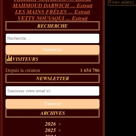
Vous aimez
MAHMOUD DARWICH ... Extrait
LES MAINS FRÊLES ... Extrait
VETTY NOUVAQUI ... Extrait
RECHERCHE
VISITEURS
1 654 786
Depuis la création
NEWSLETTER
ARCHIVES
2026
Août
2025
(11)