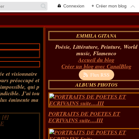
Connexion
+
Créer mon blog
EMMILA GITANA
Poésie, Littérature, Peinture, World
music, Flamenco
Accueil du blog
Créer un blog avec CanalBlog
ée et visionnaire
Flux RSS
ours préoccupé et
ALBUMS PHOTOS
impossible, qui p
ndicible. J’ai tou
plus éminente ma
PORTRAITS DE POETES ET
 [
#
]
ECRIVAINS suite....III
IE