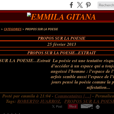
A
>
CATEGORIES
>
PROPOS SUR LA POESIE
PROPOS SUR LA POESIE
25 février 2013
PROPOS SUR LA POESIE...EXTRAIT
La poésie est une tentative risqu
d’accéder à un espace qui a touj
angoissé l’homme : l’espace de l’
arfois semble aussi l’espace de l’i
jours pensé la poésie comme la 
nifestation...
Posté par emmila à 21:04 -
Commentaires [
…
]
- Permalien
Tags:
ROBERTO JUARROZ
,
PROPOS SUR LA POES