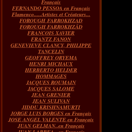
Français
FERNANDO PESSOA en Français
Flamenco.....Artistes et Créateurs...
FOROUGH FARROKHZAD
FOROUGH FARROKHZÂD
FRANCOIS XAVIER
FRANTZ FANON
GENEVIEVE CLANCY, PHILIPPE
TANCELIN
GEOFFREY ORYEMA
HENRI MICHAUX
HERBERTO HELDER
HOMMAGES
JACQUES ROUMAIN
JACQUES SALOME
JEAN GRENIER
JEAN SULIVAN
JIDDU KRISHNAMURTI
JORGE LUIS BORGES en Français
JOSE ANGEL VALENTE en Français
JUAN GELMAN..en Français
JUAN LARREA...en Français