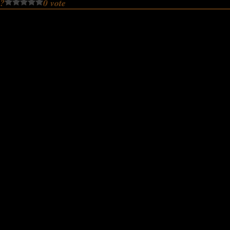
 ?
0 vote