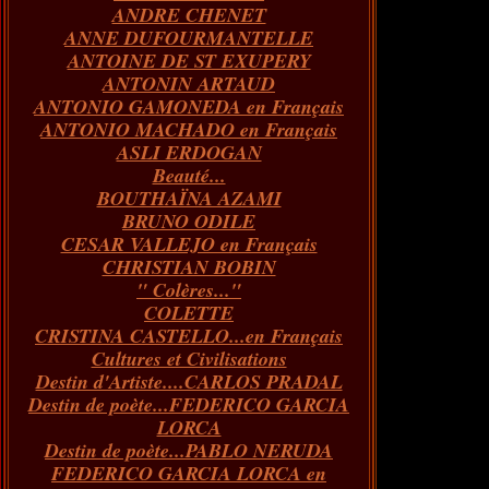
ANDRE CHENET
Janvier
Février
Juillet
Mars
Avril
Août
Juin
Mai
(82)
(84)
(76)
(40)
(65)
(72)
(68)
(60)
ANNE DUFOURMANTELLE
Janvier
Février
Juillet
Mars
Avril
Juin
Mai
(89)
(65)
(62)
(66)
(31)
(70)
(86)
ANTOINE DE ST EXUPERY
Janvier
Février
Mars
Avril
Juin
Mai
(97)
(26)
(59)
(66)
(67)
(66)
ANTONIN ARTAUD
Janvier
Février
Mars
Avril
(73)
(73)
(55)
(73)
ANTONIO GAMONEDA en Français
Janvier
Février
Mars
(100)
(54)
(43)
ANTONIO MACHADO en Français
Février
Janvier
(146)
(51)
ASLI ERDOGAN
Janvier
(124)
Beauté...
BOUTHAÏNA AZAMI
BRUNO ODILE
CESAR VALLEJO en Français
CHRISTIAN BOBIN
" Colères..."
COLETTE
CRISTINA CASTELLO...en Français
Cultures et Civilisations
Destin d'Artiste....CARLOS PRADAL
Destin de poète...FEDERICO GARCIA
LORCA
Destin de poète...PABLO NERUDA
FEDERICO GARCIA LORCA en