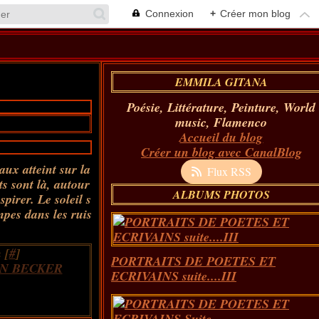
Connexion
+
Créer mon blog
EMMILA GITANA
Poésie, Littérature, Peinture, World
music, Flamenco
Accueil du blog
Créer un blog avec CanalBlog
aux atteint sur la
Flux RSS
ts sont là, autour
ALBUMS PHOTOS
spirer. Le soleil s
mpes dans les ruis
 [
#
]
PORTRAITS DE POETES ET
N BECKER
ECRIVAINS suite....III