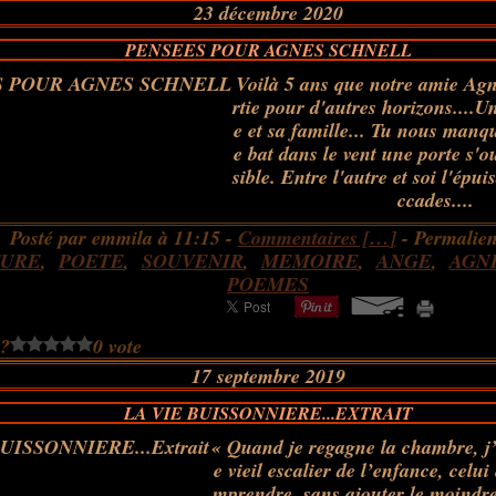
23 décembre 2020
PENSEES POUR AGNES SCHNELL
Voilà 5 ans que notre amie Agn
rtie pour d'autres horizons....U
e et sa famille... Tu nous manque
e bat dans le vent une porte s'o
sible. Entre l'autre et soi l'épu
ccades....
Posté par emmila à 11:15 -
Commentaires [
…
]
- Permalien
TURE
,
POETE
,
SOUVENIR
,
MEMOIRE
,
ANGE
,
AGN
POEMES
 ?
0 vote
17 septembre 2019
LA VIE BUISSONNIERE...EXTRAIT
« Quand je regagne la chambre, j’
e vieil escalier de l’enfance, celui
mprendre, sans ajouter le moindr