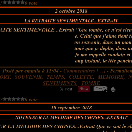
 ?
0 vote
2 octobre 2018
LA RETRAITE SENTIMENTALE...EXTRAIT
"Une tombe, ce n’est rien
e. Celui que j’aime tient 
on souvenir, dans un mou
umé que je déplie, dans u
je me rappelle soudain et 
ong instant, la tête pench
Posté par emmila à 11:04 -
Commentaires [
…
]
- Permalien
ORT
,
SOUVENIR
,
TEMPS
,
COLETTE
,
MEMOIRE
,
N
SENTIMENTS
,
TOMBE
 ?
0 vote
10 septembre 2018
NOTES SUR LA MELODIE DES CHOSES...EXTRAIT
Que ce soit le 