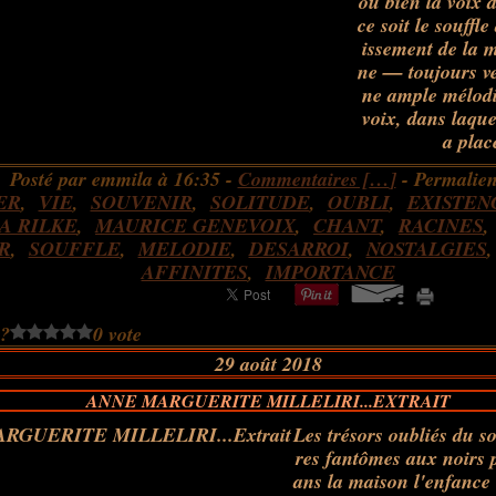
ou bien la voix 
ce soit le souffl
issement de la m
ne — toujours vei
ne ample mélodie
voix, dans laque
a plac
Posté par emmila à 16:35 -
Commentaires [
…
]
- Permalien
ER
,
VIE
,
SOUVENIR
,
SOLITUDE
,
OUBLI
,
EXISTEN
A RILKE
,
MAURICE GENEVOIX
,
CHANT
,
RACINES
R
,
SOUFFLE
,
MELODIE
,
DESARROI
,
NOSTALGIES
AFFINITES
,
IMPORTANCE
 ?
0 vote
29 août 2018
ANNE MARGUERITE MILLELIRI...EXTRAIT
Les trésors oubliés du s
res fantômes aux noirs p
ans la maison l'enfance