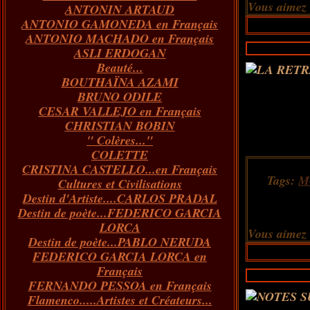
Vous aimez
ANTONIN ARTAUD
Janvier
Février
Mars
Avril
(73)
(73)
(55)
(73)
ANTONIO GAMONEDA en Français
Janvier
Février
Mars
(100)
(54)
(43)
ANTONIO MACHADO en Français
Février
Janvier
(146)
(51)
ASLI ERDOGAN
Janvier
(124)
Beauté...
BOUTHAÏNA AZAMI
BRUNO ODILE
CESAR VALLEJO en Français
CHRISTIAN BOBIN
" Colères..."
COLETTE
CRISTINA CASTELLO...en Français
Tags:
M
Cultures et Civilisations
Destin d'Artiste....CARLOS PRADAL
Destin de poète...FEDERICO GARCIA
LORCA
Vous aimez
Destin de poète...PABLO NERUDA
FEDERICO GARCIA LORCA en
Français
FERNANDO PESSOA en Français
Flamenco.....Artistes et Créateurs...