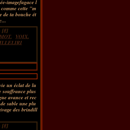
sée-imagefugace l
é comme cette "m
e de ta bouche ét
...
 [
#
]
MOT
,
VOIX
,
LLELIRI
ie un éclat de lu
e souffrance plus
gue avance et rec
 de sable une plu
rivage des brindill
 [
#
]