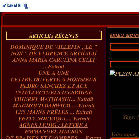
ARTICLES RÉCENTS
EMMILA GITAN
DOMINIQUE DE VILLEPIN , LE "
NON " DE FLORENCE ARTHAUD
ANNA MARIA CARULINA CELLI
...Extrait
UNE A UNE
LETTRE OUVERTE A MONSIEUR
PEDRO SANCHEZ ET AUX
INTELLECTUELS D'ESPAGNE
THIERRY MATHIASIN... Extrait
MAHMOUD DARWICH ... Extrait
LES MAINS FRÊLES ... Extrait
Tags:
VETTY NOUVAQUI ... Extrait
AGNES LEDIG : LETTRE A
EMMANUEL MACRON
Vous aimez
DE BRAISES ET D'OMBRES ... Extrait