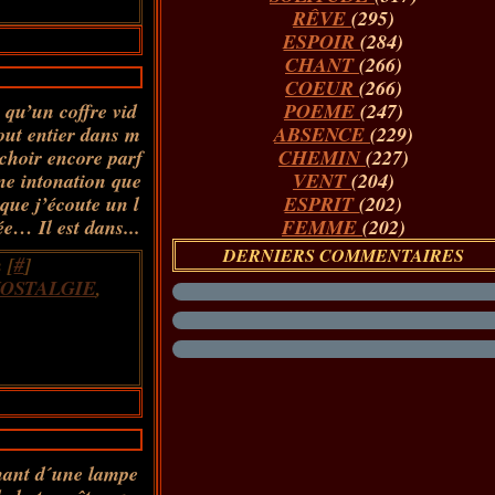
RÊVE
(295)
ESPOIR
(284)
CHANT
(266)
COEUR
(266)
 qu’un coffre vid
POEME
(247)
tout entier dans m
ABSENCE
(229)
choir encore parf
CHEMIN
(227)
ne intonation que
VENT
(204)
que j’écoute un l
ESPRIT
(202)
ée… Il est dans...
FEMME
(202)
DERNIERS COMMENTAIRES
 [
#
]
OSTALGIE
,
chant d´une lampe