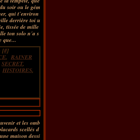
de la tempête, que
e du soir ou le gém
er, qui t´environ
lle derrière toi u
, tissée de mille
lle ton solo n´a s
e que...
 [
#
]
CE
,
RAINER
,
SECRET
,
,
HISTOIRES
,
ouvenir et les omb
lacards scellés d
 une maison dessi