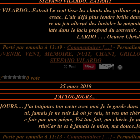
STEFANO VILARDO...EXTRAIT
Le vent tisse les chants des grillons et 
essac. L'air déjà plus tendre brille da
re au jeu alterné des lucioles la mémoir
late dans le lacis profond du souvenir
LARDO . . . Oeuvre Christi
Posté par emmila à 13:49 -
Commentaires [
…
]
- Permalien
UVENIR
,
VENT
,
MEMOIRE
,
NUIT
,
CHANT
,
GRILL
STEFANO VILARDO
 ?
0 vote
25 mars 2018
J'AI TOUJOURS....
J’ai toujours ton cœur avec moi Je le garde dan
ui, jamais je ne suis Là où je vais, tu vas ma chèr
e fais par moi-même, Est ton fait, ma chérie.Je n
stinCar tu es à jamais le mien, ma douce.Je
Posté par emmila à 11:13 -
Commentaires [
…
]
- Permalien