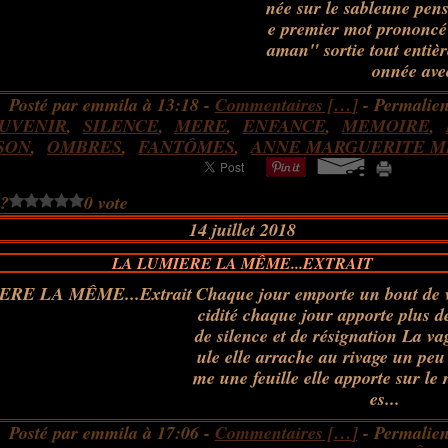
née sur le sableune pen
e premier mot prononc
aman" sortie tout entièr
onnée avec
Posté par emmila à 13:18 -
Commentaires [
…
]
- Permalien
UVENIR
,
SILENCE
,
MERE
,
ENFANCE
,
MEMOIRE
,
SON
,
OMBRES
,
FANTÔMES
,
ANNE MARGUERITE MI
 ?
0 vote
14 juillet 2018
LA LUMIERE LA MÊME...EXTRAIT
Chaque jour emporte un bout de v
cidité chaque jour apporte plus d
de silence et de résignation La va
ule elle arrache au rivage un peu
me une feuille elle apporte sur le 
es...
Posté par emmila à 17:06 -
Commentaires [
…
]
- Permalien