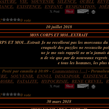
NATURE
,
VIE
,
SOUVENIR
,
SILENCE
,
OUBLI
,
RÊVE
RANCE
,
EXISTENCE
,
ENFANT
,
RESIGNATION
,
JOË
 ?
0 vote
10 juillet 2018
MON CORPS ET MOI...EXTRAIT
Je ne recollerai pas les morceaux du 
craquelé des puzzles ne ressuscite poi
ue je me suis rappelé ne m'a jamais 
n de vie que par de nouveaux regrets 
e tous les hommes, les plus tr
Posté par emmila à 10:09 -
Commentaires [
…
]
- Permalien
URE
,
SOUVENIR
,
ENNUI
,
DESESPOIR
,
EXISTENCE
MOIRE
,
FATALITE
,
HYPOCRISIE
,
RENE CREVEL
,
R
 ?
0 vote
30 mars 2018