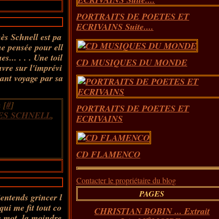
PORTRAITS DE POETES ET
ECRIVAINS Suite....
ès Schnell est pa
ne pensée pour ell
s... . . . Une toil
CD MUSIQUES DU MONDE
uvre sur l'imprévi
isant voyage par sa
 [
#
]
PORTRAITS DE POETES ET
ES SCHNELL
,
ECRIVAINS
CD FLAMENCO
Contacter le propriétaire du blog
PAGES
entends grincer l
 qui me fit tout co
CHRISTIAN BOBIN ... Extrait
e mot, la moindre