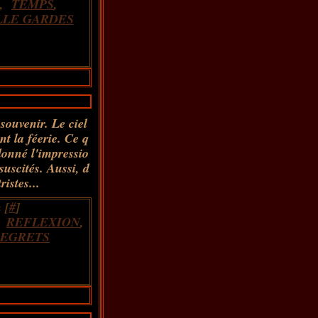
,
TEMPS
,
LLE GARDES
souvenir. Le ciel
nt la féerie. Ce q
donné l'impressio
suscités. Aussi, d
istes...
 [
#
]
,
REFLEXION
,
EGRETS