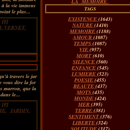
LA MÉMOIRE
 à la vie immens
TAGS
point le plus...
EXISTENCE
(1643)
 [
#
]
NATURE
(1410)
L VERNET
,
MEMOIRE
(1188)
AMOUR
(1087)
TEMPS
(1087)
VIE
(957)
MORT
(610)
SILENCE
(560)
ENFANCE
(545)
LUMIERE
(523)
’à travers le jar
POESIE
(455)
vous dire la for
BEAUTE
(437)
ées marron, que la
MOTS
(435)
dans le...
MONDE
(424)
 [
#
]
MER
(395)
RE
,
JARDIN
,
TERRE
(381)
SENTIMENT
(376)
LIBERTE
(324)
SOLITUDE
(317)