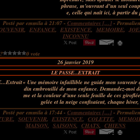
phrase, m’ouvrant d’un seul coup
e, celle qui naît ici, à partir du 
Posté par emmila à 21:07 -
Commentaires [
…
]
- Permalien
OUVENIR
,
ENFANCE
,
EXISTENCE
,
MEMOIRE
,
JOE
INCONNU
 ?
0 vote
26 janvier 2019
LE PASSE...EXTRAIT
« Une mémoire infaillible ne guide mon souvenir qu
din embrouillé de mon enfance. Demandez-moi de 
me et la couleur d’une seule feuille de ces girofl
gelée et la neige confisaient, chaque hiver, 
Posté par emmila à 17:44 -
Commentaires [
…
]
- Permalien
TURE
,
SOUVENIR
,
EXISTENCE
,
COLETTE
,
MEMOI
MAISON
,
SAISONS
,
CHATS
,
CHIENS