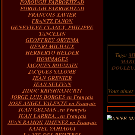
FOROUGH FARROKHZAD
FOROUGH FARROKHZÂD
FRANCOIS XAVIER
FRANTZ FANON
GENEVIEVE CLANCY, PHILIPPE
TANCELIN
GEOFFREY ORYEMA
HENRI MICHAUX
HERBERTO HELDER
Tags:
M
HOMMAGES
MARI
JACQUES ROUMAIN
DOULEU
JACQUES SALOME
JEAN GRENIER
JEAN SULIVAN
JIDDU KRISHNAMURTI
Vous aimez
JORGE LUIS BORGES en Français
JOSE ANGEL VALENTE en Français
JUAN GELMAN..en Français
JUAN LARREA...en Français
JUAN RAMON JIMENEZ en Français
KAMEL YAHIAOUI
LA VIE DES PEINTRES