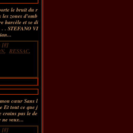
porte le bruit du r
ns les zones d'omb
e harcèle et se di
. . . . STEFANO VI
an...
 [
#
]
ON
,
RESSAC
,
s mon cœur Sans l
e Et tout ce que j
e crains pas le de
 ne veux...
 [
#
]