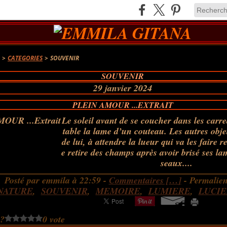
A
>
CATEGORIES
>
SOUVENIR
SOUVENIR
29 janvier 2024
PLEIN AMOUR ...EXTRAIT
Le soleil avant de se coucher dans les carre
table la lame d’un couteau. Les autres obje
de lui, à attendre la lueur qui va les faire re
e retire des champs après avoir brisé ses la
seaux....
Posté par emmila à 22:59 -
Commentaires [
…
]
- Permalien
NATURE
,
SOUVENIR
,
MEMOIRE
,
LUMIERE
,
LUCIE
 ?
0 vote