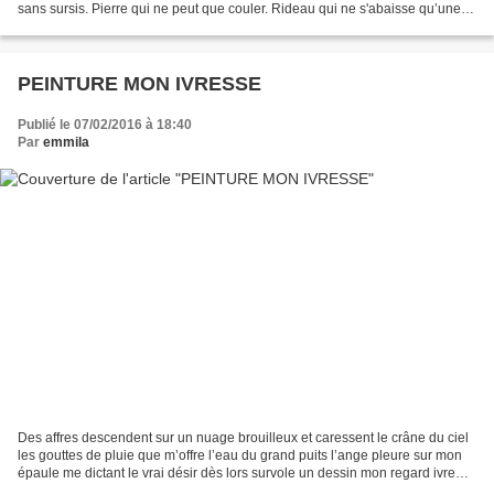
sans sursis. Pierre qui ne peut que couler. Rideau qui ne s'abaisse qu’une
seule fois et plus jamais...
PEINTURE MON IVRESSE
Publié le 07/02/2016 à 18:40
Par
emmila
Des affres descendent sur un nuage brouilleux et caressent le crâne du ciel
les gouttes de pluie que m’offre l’eau du grand puits l’ange pleure sur mon
épaule me dictant le vrai désir dès lors survole un dessin mon regard ivre
d’air frais je plante mes...