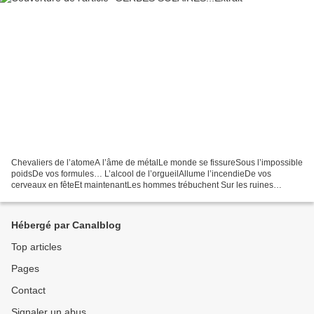
Chevaliers de l’atomeA l’âme de métalLe monde se fissureSous l’impossible
poidsDe vos formules… L’alcool de l’orgueilAllume l’incendieDe vos
cerveaux en fêteEt maintenantLes hommes trébuchent Sur les ruines
calcinéesDe leurs rêves… Vos artèresFleuve d’épouvanteNe...
Hébergé par Canalblog
Top articles
Pages
Contact
Signaler un abus