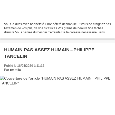
Vous le dites avec honnêteté L'honnêteté déshabille Et vous ne craignez pas
l'examen de vos plis, de vos cicatrices Vos grains de beauté Vos taches
d'encre Vous parliez du besoin d'étreinte De la caresse nécessaire Sans
quoi s'efface non pas la chair...
HUMAIN PAS ASSEZ HUMAIN...PHILIPPE
TANCELIN
Publié le 18/04/2020 à 11:12
Par
emmila