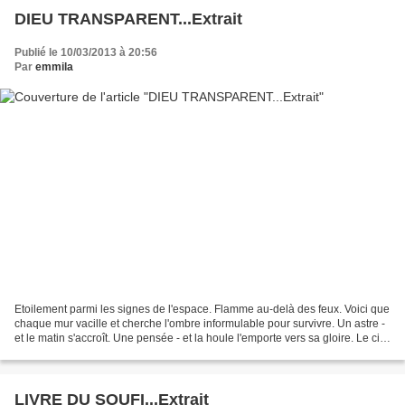
DIEU TRANSPARENT...Extrait
Publié le 10/03/2013 à 20:56
Par
emmila
Etoilement parmi les signes de l'espace. Flamme au-delà des feux. Voici que
chaque mur vacille et cherche l'ombre informulable pour survivre. Un astre -
et le matin s'accroît. Une pensée - et la houle l'emporte vers sa gloire. Le ciel
n'a pas failli....
LIVRE DU SOUFI...Extrait