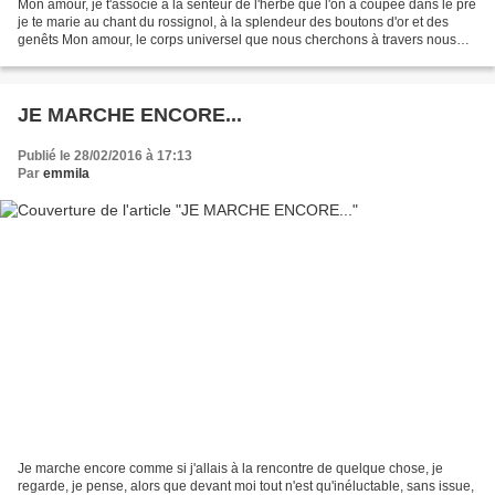
Mon amour, je t'associe à la senteur de l'herbe que l'on a coupée dans le pré
je te marie au chant du rossignol, à la splendeur des boutons d'or et des
genêts Mon amour, le corps universel que nous cherchons à travers nous
deux, à tâtons est présenté...
JE MARCHE ENCORE...
Publié le 28/02/2016 à 17:13
Par
emmila
Je marche encore comme si j'allais à la rencontre de quelque chose, je
regarde, je pense, alors que devant moi tout n'est qu'inéluctable, sans issue,