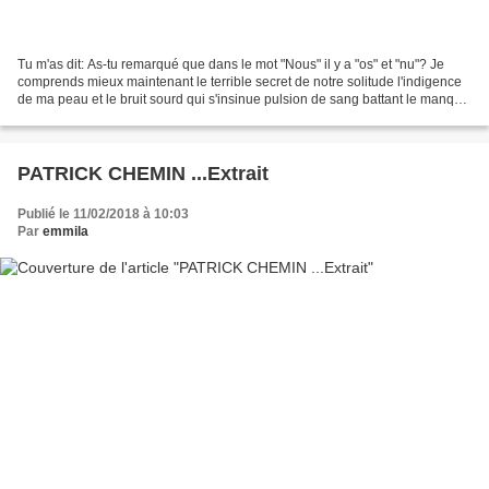
Tu m'as dit: As-tu remarqué que dans le mot "Nous" il y a "os" et "nu"? Je
comprends mieux maintenant le terrible secret de notre solitude l'indigence
de ma peau et le bruit sourd qui s'insinue pulsion de sang battant le manque
dès que s'étirent jusqu'au...
PATRICK CHEMIN ...Extrait
Publié le 11/02/2018 à 10:03
Par
emmila