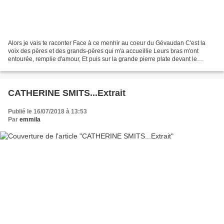
Alors je vais te raconter Face à ce menhir au coeur du Gévaudan C'est la
voix des pères et des grands-pères qui m'a accueillie Leurs bras m'ont
entourée, remplie d'amour, Et puis sur la grande pierre plate devant le
menhir J'ai commencé ce chant-prière...
CATHERINE SMITS...Extrait
Publié le 16/07/2018 à 13:53
Par
emmila