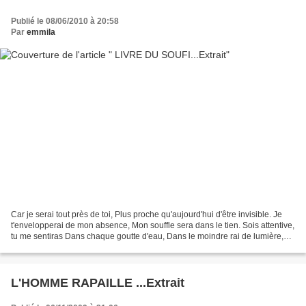
Publié le 08/06/2010 à 20:58
Par
emmila
Car je serai tout près de toi, Plus proche qu'aujourd'hui d'être invisible. Je
t'envelopperai de mon absence, Mon souffle sera dans le tien. Sois attentive,
tu me sentiras Dans chaque goutte d'eau, Dans le moindre rai de lumière,
Dans le vent qui caressera...
L'HOMME RAPAILLE ...Extrait