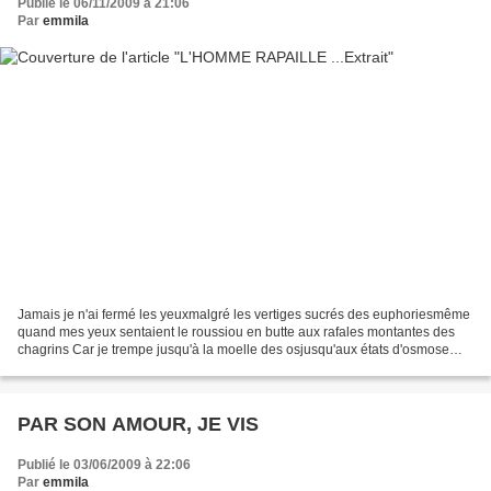
Publié le 06/11/2009 à 21:06
Par
emmila
Jamais je n'ai fermé les yeuxmalgré les vertiges sucrés des euphoriesmême
quand mes yeux sentaient le roussiou en butte aux rafales montantes des
chagrins Car je trempe jusqu'à la moelle des osjusqu'aux états d'osmose
incandescentsdans la plus noire transparence...
PAR SON AMOUR, JE VIS
Publié le 03/06/2009 à 22:06
Par
emmila