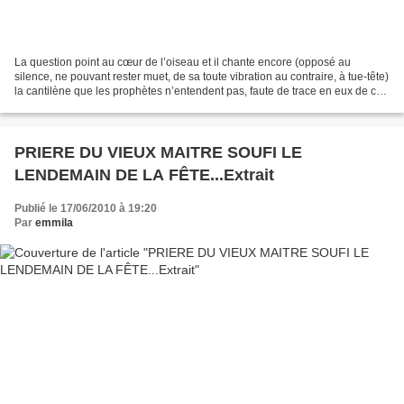
La question point au cœur de l’oiseau et il chante encore (opposé au
silence, ne pouvant rester muet, de sa toute vibration au contraire, à tue-tête)
la cantilène que les prophètes n’entendent pas, faute de trace en eux de ce
qui est beau en ce monde....
PRIERE DU VIEUX MAITRE SOUFI LE
LENDEMAIN DE LA FÊTE...Extrait
Publié le 17/06/2010 à 19:20
Par
emmila