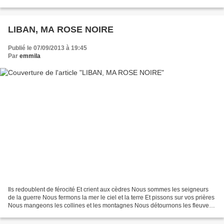
de fortune Comment peux-tu...
LIBAN, MA ROSE NOIRE
Publié le 07/09/2013 à 19:45
Par
emmila
Ils redoublent de férocité Et crient aux cèdres Nous sommes les seigneurs
de la guerre Nous fermons la mer le ciel et la terre Et pissons sur vos prières
Nous mangeons les collines et les montagnes Nous détournons les fleuves
Volons les lacs les plateaux...