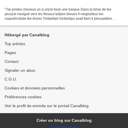
"J'ai pristes cheveux un à unj'ai tissé une barque Dans la brise de tes
yeuxj'ai navigué vers les îlesaux tulipes bleues Il neigeaitsur les
coquelicotsde tes lèvres Tristeétait l'enfantqui avait faim Il pleuvaitdes
étoilessur le toit de mon coeur J'ai...
Hébergé par Canalblog
Top articles
Pages
Contact
Signaler un abus
C.G.U.
Cookies et données personnelles
Préférences cookies
Voir le profil de emmila sur le portail Canalblog
Créer un blog sur Canalblog