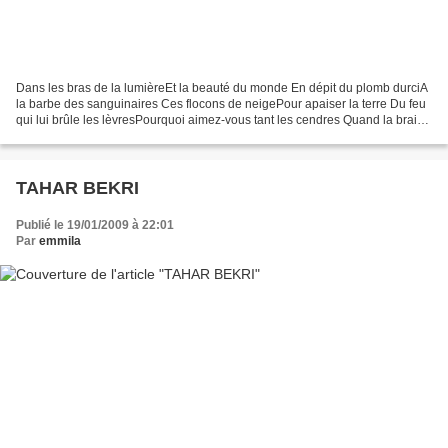
Dans les bras de la lumièreEt la beauté du monde En dépit du plomb durciA
la barbe des sanguinaires Ces flocons de neigePour apaiser la terre Du feu
qui lui brûle les lèvresPourquoi aimez-vous tant les cendres Quand la braise
nourrit mon cœurTendre dans...
TAHAR BEKRI
Publié le 19/01/2009 à 22:01
Par
emmila