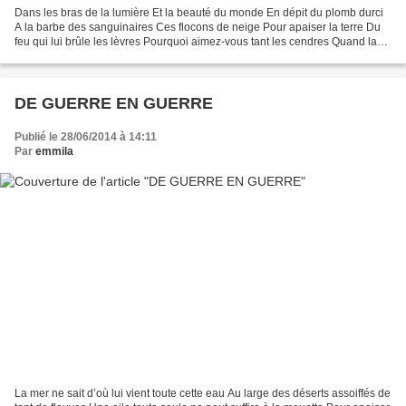
Dans les bras de la lumière Et la beauté du monde En dépit du plomb durci
A la barbe des sanguinaires Ces flocons de neige Pour apaiser la terre Du
feu qui lui brûle les lèvres Pourquoi aimez-vous tant les cendres Quand la
braise nourrit mon cœur Tendre...
DE GUERRE EN GUERRE
Publié le 28/06/2014 à 14:11
Par
emmila
La mer ne sait d’où lui vient toute cette eau Au large des déserts assoiffés de