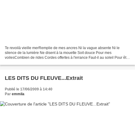
Te revoilà vieille merRemplie de mes ancres Ni la vague absente Ni le
silence de la lumière Ne disent à la mouette Soit douce Pour mes
voilesCombien de rides Cordes offertes à l'errance Faut-il au soleil Pour être
sourd aux canons Voici mes mâts Ja1ousant...
LES DITS DU FLEUVE...Extrait
Publié le 17/06/2009 à 14:40
Par
emmila