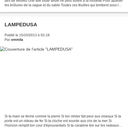
tant de fleuves Une aile toute seule ne peut suffire à la mouette Pour apaiser
les brûlures de la vague et du sable Toutes ces feuilles qui tombent sous la
tyrannie De l’hiver...
LAMPEDUSA
Publié le 15/10/2013 à 02:18
Par
emmila
Si ta main se ferme comme la pierre Si ton olivier fait peur aux oiseaux Si ta
porte est un rideau de fer Si ta cloche est sourde aux cris de la mer Si
l'horizon remplit ton cour d'épouvantails Si ta carabine tire sur les radeaux