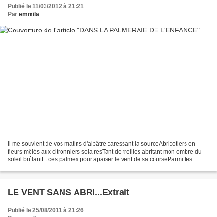
Publié le 11/03/2012 à 21:21
Par
emmila
Il me souvient de vos matins d'albâtre caressant la sourceAbricotiers en
fleurs mêlés aux citronniers solairesTant de treilles abritant mon ombre du
soleil brûlantEt ces palmes pour apaiser le vent de sa courseParmi les
ruches remplies du nectar de mes...
LE VENT SANS ABRI...Extrait
Publié le 25/08/2011 à 21:26