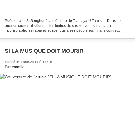
Poèmes à L. S. Senghor à la mémoire de Tchicaya U Tam’si . . Dans les
brumes jaunes, il sillonnait les limbes de ses souvenirs, marcheur
inconsolable, les rapaces suspendus à ses paupières, milans contre
mouettes, la mer, toujours la mer coupable de tant...
SI LA MUSIQUE DOIT MOURIR
Publié le 11/06/2017 à 16:18
Par
emmila