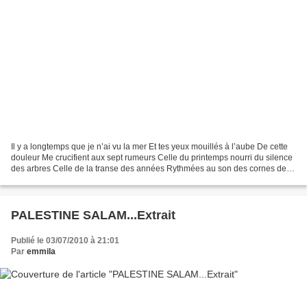
Il y a longtemps que je n’ai vu la mer Et tes yeux mouillés à l’aube De cette
douleur Me crucifient aux sept rumeurs Celle du printemps nourri du silence
des arbres Celle de la transe des années Rythmées au son des cornes de
brume Perdues au loin Brûlées...
PALESTINE SALAM...Extrait
Publié le 03/07/2010 à 21:01
Par
emmila