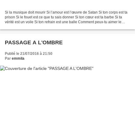
Si la musique doit mourir Si l’amour est l’œuvre de Satan Si ton corps est ta
prison Si le fouet est ce que tu sais donner Si ton cœur est ta barbe Si ta
vérité est un voile Si ton refrain est une balle Comment peux-tu aimer le
soleil dans ta tanière...
PASSAGE A L'OMBRE
Publié le 21/07/2016 à 21:50
Par
emmila