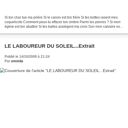
Si ton char tue ma prière Si le canon est ton frère Si tes bottes rasent mes
coquelicots Comment peux-tu effacer ton ombre Parmi les pierres ? Si mon
église est ton abattoir Si tes balles assiègent ma croix Son mon calvaire est
ton bougeoir Si les barbelés...
LE LABOUREUR DU SOLEIL...Extrait
Publié le 14/10/2008 à 21:24
Par
emmila