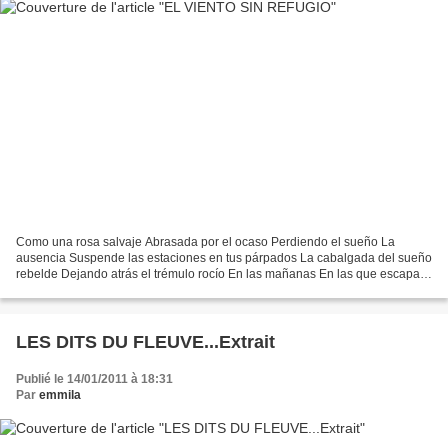
Como una rosa salvaje Abrasada por el ocaso Perdiendo el sueño La
ausencia Suspende las estaciones en tus párpados La cabalgada del sueño
rebelde Dejando atrás el trémulo rocío En las mañanas En las que escapa
la luz Luz tras luz Se desmoronan los años...
LES DITS DU FLEUVE...Extrait
Publié le 14/01/2011 à 18:31
Par
emmila