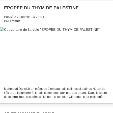
EPOPEE DU THYM DE PALESTINE
Publié le 29/08/2013 à 20:53
Par
emmila
Mahmoud Darwich en mémoire J’embaumais collines et plaines Nourri de
l’éclat de la lumière Et tenais compagnie aux pas des errants Dans le sacre
de la terre Tous ces dômes clochers et temples Offrandes pour mille prières
Cette pluie soudaine pour mêler...