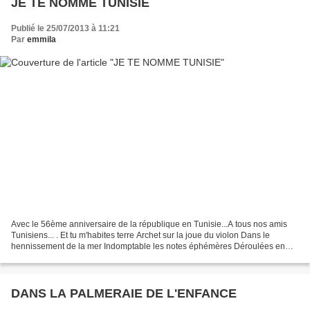
JE TE NOMME TUNISIE
Publié le 25/07/2013 à 11:21
Par
emmila
Avec le 56ème anniversaire de la république en Tunisie...A tous nos amis
Tunisiens... . Et tu m'habites terre Archet sur la joue du violon Dans le
hennissement de la mer Indomptable les notes éphémères Déroulées en
pelotes d'écume Jalouses de la chevelure...
DANS LA PALMERAIE DE L'ENFANCE