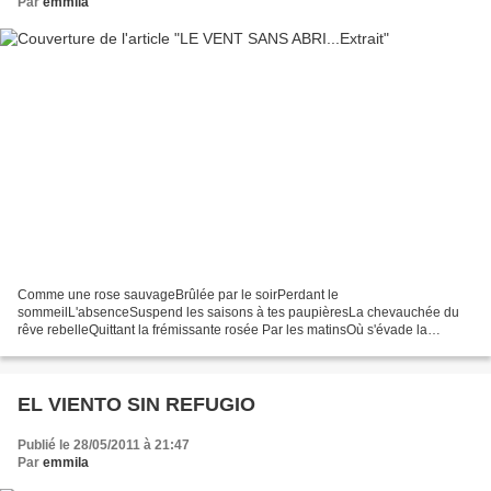
Par
emmila
Comme une rose sauvageBrûlée par le soirPerdant le
sommeilL'absenceSuspend les saisons à tes paupièresLa chevauchée du
rêve rebelleQuittant la frémissante rosée Par les matinsOù s'évade la
lumièreLumière après lumièreS'effritent les annéesAux confins...
EL VIENTO SIN REFUGIO
Publié le 28/05/2011 à 21:47
Par
emmila