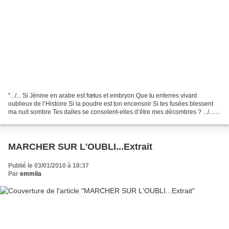
".../... Si Jénine en arabe est fœtus et embryon Que tu enterres vivant
oublieux de l’Histoire Si la poudre est ton encensoir Si tes fusées blessent
ma nuit sombre Tes dalles se consolent-elles d’être mes décombres ? .../..." .
TAHAR BEKRI .
MARCHER SUR L'OUBLI...Extrait
Publié le 03/01/2010 à 18:37
Par
emmila