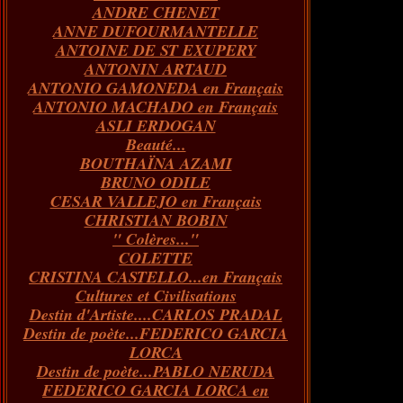
ANDRE CHENET
Janvier
Février
Juillet
Mars
Avril
Août
Juin
Mai
(82)
(84)
(76)
(40)
(65)
(72)
(68)
(60)
ANNE DUFOURMANTELLE
Janvier
Février
Juillet
Mars
Avril
Juin
Mai
(89)
(65)
(62)
(66)
(31)
(70)
(86)
ANTOINE DE ST EXUPERY
Janvier
Février
Mars
Avril
Juin
Mai
(97)
(26)
(59)
(66)
(67)
(66)
ANTONIN ARTAUD
Janvier
Février
Mars
Avril
(73)
(73)
(55)
(73)
ANTONIO GAMONEDA en Français
Janvier
Février
Mars
(100)
(54)
(43)
ANTONIO MACHADO en Français
Février
Janvier
(146)
(51)
ASLI ERDOGAN
Janvier
(124)
Beauté...
BOUTHAÏNA AZAMI
BRUNO ODILE
CESAR VALLEJO en Français
CHRISTIAN BOBIN
" Colères..."
COLETTE
CRISTINA CASTELLO...en Français
Cultures et Civilisations
Destin d'Artiste....CARLOS PRADAL
Destin de poète...FEDERICO GARCIA
LORCA
Destin de poète...PABLO NERUDA
FEDERICO GARCIA LORCA en