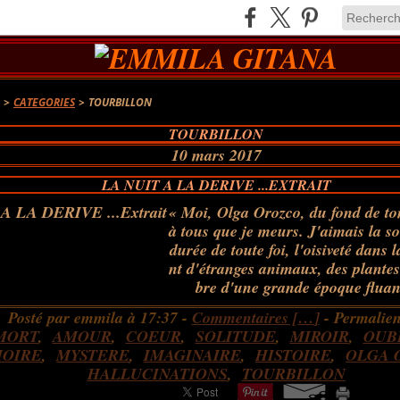
A
>
CATEGORIES
>
TOURBILLON
TOURBILLON
10 mars 2017
LA NUIT A LA DERIVE ...EXTRAIT
« Moi, Olga Orozco, du fond de to
à tous que je meurs. J'aimais la so
durée de toute foi, l'oisiveté dans 
nt d'étranges animaux, des plantes
bre d'une grande époque fluant
Posté par emmila à 17:37 -
Commentaires [
…
]
- Permalien
MORT
,
AMOUR
,
COEUR
,
SOLITUDE
,
MIROIR
,
OUB
OIRE
,
MYSTERE
,
IMAGINAIRE
,
HISTOIRE
,
OLGA 
HALLUCINATIONS
,
TOURBILLON