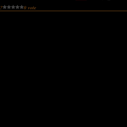
 ?
0 vote