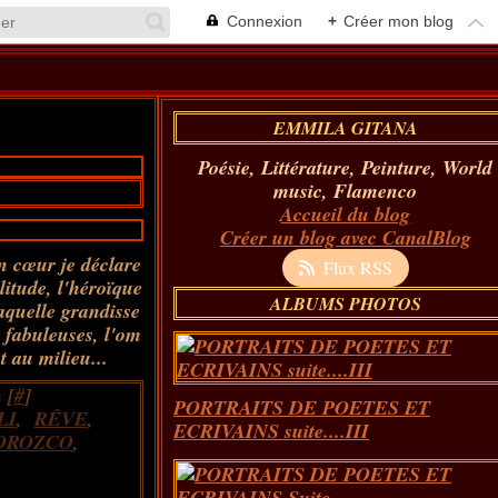
Connexion
+
Créer mon blog
EMMILA GITANA
Poésie, Littérature, Peinture, World
music, Flamenco
Accueil du blog
Créer un blog avec CanalBlog
n cœur je déclare
Flux RSS
litude, l'héroïque
ALBUMS PHOTOS
laquelle grandisse
 fabuleuses, l'om
 au milieu...
 [
#
]
PORTRAITS DE POETES ET
LI
,
RÊVE
,
ECRIVAINS suite....III
OROZCO
,