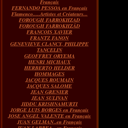
Français
FERNANDO PESSOA en Français
Flamenco.....Artistes et Créateurs...
FOROUGH FARROKHZAD
FOROUGH FARROKHZÂD
FRANCOIS XAVIER
FRANTZ FANON
GENEVIEVE CLANCY, PHILIPPE
TANCELIN
GEOFFREY ORYEMA
HENRI MICHAUX
HERBERTO HELDER
HOMMAGES
JACQUES ROUMAIN
JACQUES SALOME
JEAN GRENIER
JEAN SULIVAN
JIDDU KRISHNAMURTI
JORGE LUIS BORGES en Français
JOSE ANGEL VALENTE en Français
JUAN GELMAN..en Français
JUAN LARREA...en Français