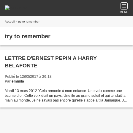
MENU
Accueil
» try to remember
try to remember
LETTRE D'ERNEST PEPIN A HARRY
BELAFONTE
Publié le 12/03/2017 à 20:18
Par
emmila
Mardi 13 mars 2012 "Cela remonte à mon enfance. Une voix comme une
écume d’or. Cette voix était un pays. Une île au grand soleil et qui tendait la
main au monde. Je ne savais pas encore qu’elle s’appelait la Jamaïque. Je
ne savais pas encore qu’elle s’appellerait...