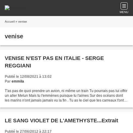
MENU
Accueil
» venise
venise
VENISE N'EST PAS EN ITALIE - SERGE
REGGIANI
Publié le 12/08/2021 à 13:02
Par
emmila
T'as pas de quoi prendre un avion, ni même un train Tu pourrais pas lui offrir
un aller Melun Mais tu l'emmènes puisque tu l'aimes Sur des océans dont
les marins n'ont jamais jamais vu la fin . Tu as le ciel que tes carreaux t'ont
dessiné Et le soleil...
LE SANG VIOLET DE L'AMETHYSTE...Extrait
Publié le 27/06/2012 à 22:17