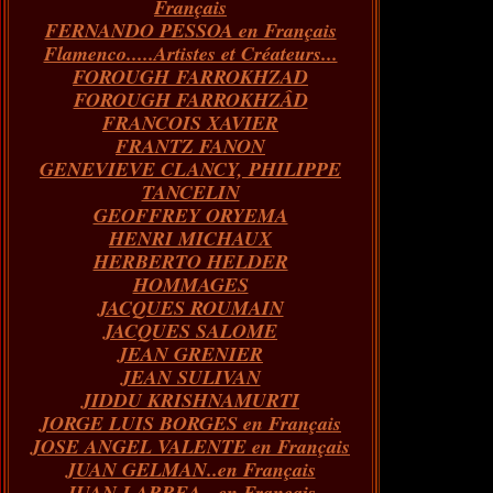
Français
FERNANDO PESSOA en Français
Flamenco.....Artistes et Créateurs...
FOROUGH FARROKHZAD
FOROUGH FARROKHZÂD
FRANCOIS XAVIER
FRANTZ FANON
GENEVIEVE CLANCY, PHILIPPE
TANCELIN
GEOFFREY ORYEMA
HENRI MICHAUX
HERBERTO HELDER
HOMMAGES
JACQUES ROUMAIN
JACQUES SALOME
JEAN GRENIER
JEAN SULIVAN
JIDDU KRISHNAMURTI
JORGE LUIS BORGES en Français
JOSE ANGEL VALENTE en Français
JUAN GELMAN..en Français
JUAN LARREA...en Français