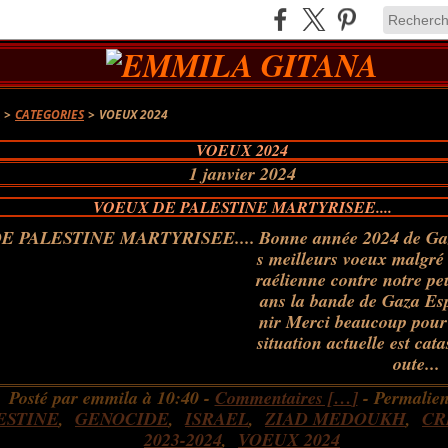
A
>
CATEGORIES
>
VOEUX 2024
VOEUX 2024
1 janvier 2024
VOEUX DE PALESTINE MARTYRISEE....
Bonne année 2024 de Gaz
s meilleurs voeux malgré 
raélienne contre notre pe
ans la bande de Gaza Esp
nir Merci beaucoup pour
situation actuelle est cat
oute...
Posté par emmila à 10:40 -
Commentaires [
…
]
- Permalien
ESTINE
,
GENOCIDE
,
ISRAEL
,
ZIAD MEDOUKH
,
CR
2023-2024
,
VOEUX 2024