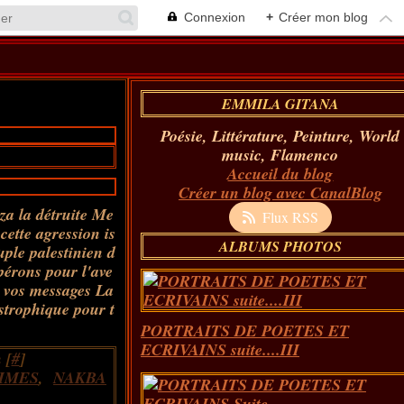
Connexion
+
Créer mon blog
EMMILA GITANA
Poésie, Littérature, Peinture, World
music, Flamenco
Accueil du blog
Créer un blog avec CanalBlog
a la détruite Me
Flux RSS
cette agression is
ALBUMS PHOTOS
uple palestinien d
érons pour l'ave
 vos messages La
astrophique pour t
PORTRAITS DE POETES ET
ECRIVAINS suite....III
 [
#
]
IMES
,
NAKBA