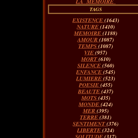
LA MÉMOIRE
TAGS
EXISTENCE
(1643)
NATURE
(1410)
MEMOIRE
(1188)
AMOUR
(1087)
TEMPS
(1087)
VIE
(957)
MORT
(610)
SILENCE
(560)
ENFANCE
(545)
LUMIERE
(523)
POESIE
(455)
BEAUTE
(437)
MOTS
(435)
MONDE
(424)
MER
(395)
TERRE
(381)
SENTIMENT
(376)
LIBERTE
(324)
SOLITUDE
(317)