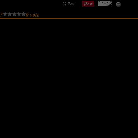
 ?
0 vote