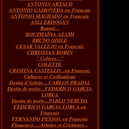
ANTONIN ARTAUD
Janvier
Février
Mars
Avril
(73)
(73)
(55)
(73)
ANTONIO GAMONEDA en Français
Janvier
Février
Mars
(100)
(54)
(43)
ANTONIO MACHADO en Français
Février
Janvier
(146)
(51)
ASLI ERDOGAN
Janvier
(124)
Beauté...
BOUTHAÏNA AZAMI
BRUNO ODILE
CESAR VALLEJO en Français
CHRISTIAN BOBIN
" Colères..."
COLETTE
CRISTINA CASTELLO...en Français
Cultures et Civilisations
Destin d'Artiste....CARLOS PRADAL
Destin de poète...FEDERICO GARCIA
LORCA
Destin de poète...PABLO NERUDA
FEDERICO GARCIA LORCA en
Français
FERNANDO PESSOA en Français
Flamenco.....Artistes et Créateurs...