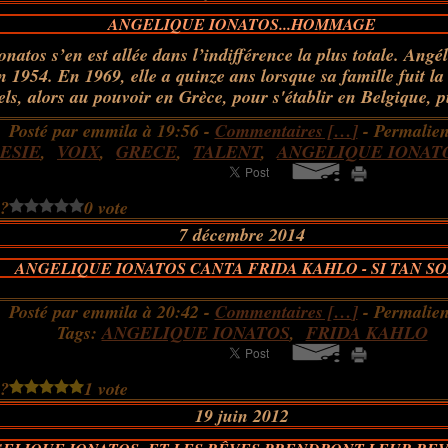
ANGELIQUE IONATOS...HOMMAGE
natos s’en est allée dans l’indifférence la plus totale. Angé
 1954. En 1969, elle a quinze ans lorsque sa famille fuit la
els, alors au pouvoir en Grèce, pour s'établir en Belgique, pu
Posté par emmila à 19:56 -
Commentaires [
…
]
- Permalien
ESIE
,
VOIX
,
GRECE
,
TALENT
,
ANGELIQUE IONAT
 ?
0 vote
7 décembre 2014
ANGELIQUE IONATOS CANTA FRIDA KAHLO - SI TAN S
Posté par emmila à 20:42 -
Commentaires [
…
]
- Permalien
Tags:
ANGELIQUE IONATOS
,
FRIDA KAHLO
 ?
1 vote
19 juin 2012