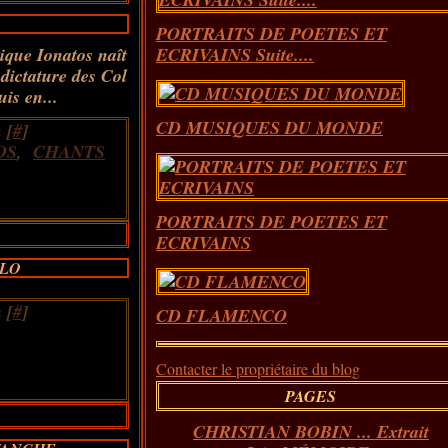
PORTRAITS DE POETES ET
lique Ionatos naît
ECRIVAINS Suite....
 dictature des Col
is en...
CD MUSIQUES DU MONDE
 [
#
]
OS
,
CHANTS
PORTRAITS DE POETES ET
ECRIVAINS
OLO
 [
#
]
CD FLAMENCO
Contacter le propriétaire du blog
PAGES
CHRISTIAN BOBIN ... Extrait