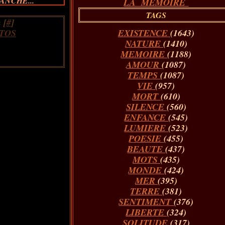
ANCHE...
LA MÉMOIRE
TAGS
 [
#
]
TOS
EXISTENCE
(1643)
NATURE
(1410)
MEMOIRE
(1188)
AMOUR
(1087)
TEMPS
(1087)
VIE
(957)
MORT
(610)
SILENCE
(560)
ENFANCE
(545)
LUMIERE
(523)
POESIE
(455)
BEAUTE
(437)
MOTS
(435)
MONDE
(424)
MER
(395)
TERRE
(381)
SENTIMENT
(376)
LIBERTE
(324)
SOLITUDE
(317)