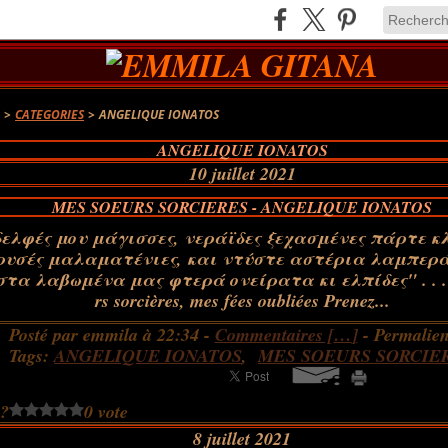
A
>
CATEGORIES
>
ANGELIQUE IONATOS
ANGELIQUE IONATOS
10 juillet 2021
MES SOEURS SORCIERES - ANGELIQUE IONATOS
 αδελφές μου μάγισσες, νεράϊδες ξεχασμένες πάρτε 
ρυσές μαλαματένιες, και ντύστε αστέρια λαμπερά,
τα λαβωμένα μας φτερά ονείρατα κι ελπίδες" . . . .
rs sorcières, mes fées oubliées Prenez...
Posté par emmila à 22:34 -
Commentaires [
…
]
- Permalien
Tags:
ANGELIQUE IONATOS
,
MES SOEURS SORCIE
 ?
0 vote
8 juillet 2021