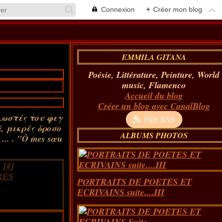
Connexion
+
Créer mon blog
EMMILA GITANA
Poésie, Littérature, Peinture, World
music, Flamenco
Accueil du blog
Créer un blog avec CanalBlog
κλωστές του φεγ
Flux RSS
 μικρές δροσο
ALBUMS PHOTOS
.. . "Ô mes sœu
 [
#
]
RES
PORTRAITS DE POETES ET
ECRIVAINS suite....III