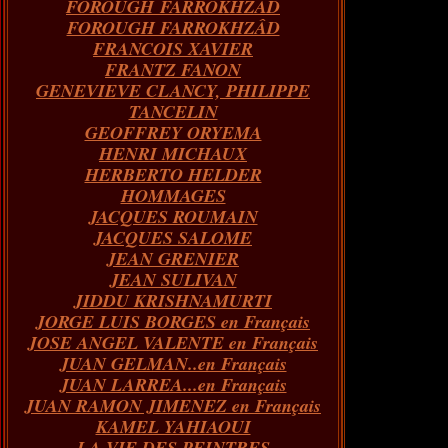
FOROUGH FARROKHZAD
FOROUGH FARROKHZÂD
FRANCOIS XAVIER
FRANTZ FANON
GENEVIEVE CLANCY, PHILIPPE
TANCELIN
GEOFFREY ORYEMA
HENRI MICHAUX
HERBERTO HELDER
HOMMAGES
JACQUES ROUMAIN
JACQUES SALOME
JEAN GRENIER
JEAN SULIVAN
JIDDU KRISHNAMURTI
JORGE LUIS BORGES en Français
JOSE ANGEL VALENTE en Français
JUAN GELMAN..en Français
JUAN LARREA...en Français
JUAN RAMON JIMENEZ en Français
KAMEL YAHIAOUI
LA VIE DES PEINTRES