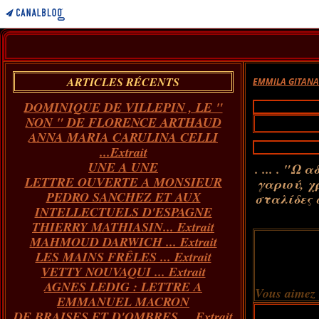
ARTICLES RÉCENTS
EMMILA GITAN
DOMINIQUE DE VILLEPIN , LE "
NON " DE FLORENCE ARTHAUD
ANNA MARIA CARULINA CELLI
...Extrait
UNE A UNE
. ... . "Ω
LETTRE OUVERTE A MONSIEUR
γαριού, χ
PEDRO SANCHEZ ET AUX
σταλίδες σ
INTELLECTUELS D'ESPAGNE
THIERRY MATHIASIN... Extrait
MAHMOUD DARWICH ... Extrait
LES MAINS FRÊLES ... Extrait
VETTY NOUVAQUI ... Extrait
AGNES LEDIG : LETTRE A
Vous aimez
EMMANUEL MACRON
DE BRAISES ET D'OMBRES ... Extrait