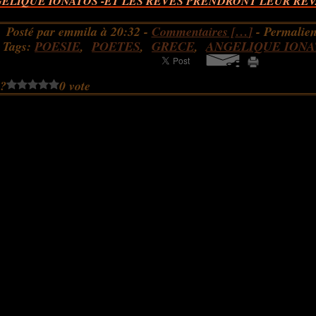
ELIQUE IONATOS -ET LES RÊVES PRENDRONT LEUR REV
Posté par emmila à 20:32 -
Commentaires [
…
]
- Permalien
Tags:
POESIE
,
POETES
,
GRECE
,
ANGELIQUE IONA
 ?
0 vote