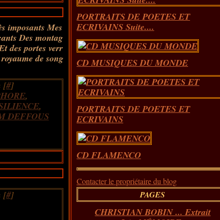
PORTRAITS DE POETES ET
ECRIVAINS Suite....
rès imposants Mes
açants Des montag
Et des portes verr
n royaume de song
CD MUSIQUES DU MONDE
 [
#
]
PHORE
,
SILIENCE
,
PORTRAITS DE POETES ET
M DEFFOUS
ECRIVAINS
CD FLAMENCO
Contacter le propriétaire du blog
 [
#
]
PAGES
CHRISTIAN BOBIN ... Extrait