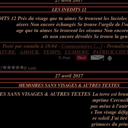
LES INEDITS 12
Près du visage que tu aimes Se trouvent les lucioles
aisers Non encore échangés Se trouve l’argile de l’o
age que tu aimes Se trouvent les oiseaux Non encore
ets non encore dévoilés Se trouve la gen
Posté par emmila à 18:04 -
Commentaires [
…
]
- Permalien
ATURE
,
AMOUR
,
TEMPS
,
LUMIERE
,
PATRICK CHE
 ?
0 vote
27 avril 2017
MEMOIRES SANS VISAGES & AUTRES TEXTES
La terre est brune
mprime Cercueil
pas mène à l'autr
s Ton visage déf
re soleil J'ai tir
grimaces du prin