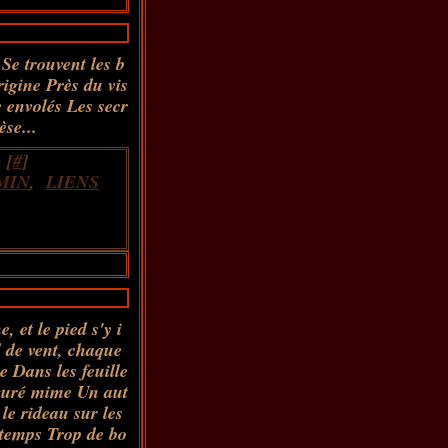
 Se trouvent les b
rigine Près du vis
 envolés Les secr
èse...
 [
#
]
MIN
,
LIENS
, et le pied s'y i
 de vent, chaque
e Dans les feuille
iguré mime Un aut
é le rideau sur les
temps Trop de bo