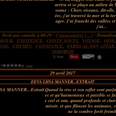
arriva et se plaça au milieu de 
seaux : Chers oiseaux, dit-elle
ées, j'ai traversé la mer et la t
ager. J'ai franchi des vallées 
j'ai...
Posté par emmila à 00:19 -
Commentaires [
…
]
- Permalien
MOUR
,
EXISTENCE
,
CONTE SOUFI
,
VOYAGE
,
OISE
SSE
,
CHEMIN
,
CONSTANCE
,
FARID AL-DIN ATTAR
SIMORGH
 ?
0 vote
29 avril 2017
EEVA LIISA MANNER...EXTRAIT
Quand la rive et son reflet sont par
es et qu’harmonieux et paisible se fa
e ciel et eau, quand profonde et clair
miroir, et que flânent les animaux, e
ue la sombre forêt frémit