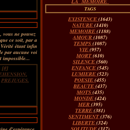
LA MÉMOIRE
TAGS
EXISTENCE
(1643)
NATURE
(1410)
MEMOIRE
(1188)
, vous ne pouvez
AMOUR
(1087)
que ce soit, par a
TEMPS
(1087)
Vérité étant infin
VIE
(957)
le par aucune voi
MORT
(610)
t impossible...
SILENCE
(560)
ENFANCE
(545)
 [
#
]
LUMIERE
(523)
EHENSION
,
POESIE
(455)
,
PREJUGES
,
BEAUTE
(437)
MOTS
(435)
MONDE
(424)
MER
(395)
TERRE
(381)
SENTIMENT
(376)
LIBERTE
(324)
SOLITUDE
(317)
eine d'espérance,