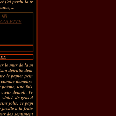
et j'ai perdu la tr
ance,...
 [
#
]
,
COLETTE
REE
ur le mur de la m
ison détruite dem
ure le papier pein
, comme demeure
e poème, une fois
e cœur démoli. Ve
t, violet, de gros d
sins jolis, ce papi
r fossile a la fraîc
eur des sentiment