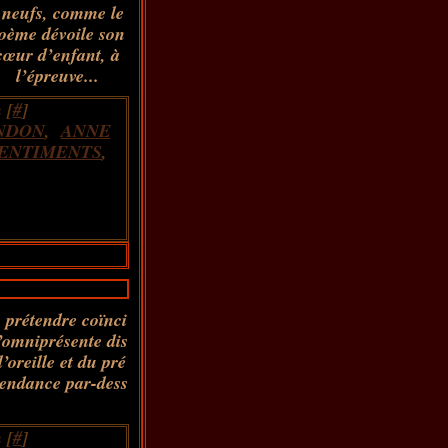
 neufs, comme le
oème dévoile son
cœur d’enfant, à
l’épreuve...
 [
#
]
NDON
,
ANNE
ENTIMENTS
,
 prétendre coïnci
l’omniprésente dis
’oreille et du pré
scendance par-dess
 [
#
]