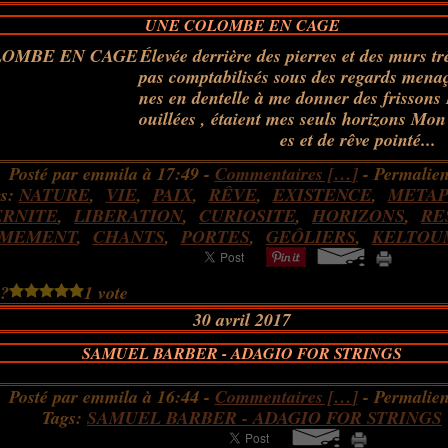
UNE COLOMBE EN CAGE
Élevée derrière des pierres et des murs t
pas comptabilisés sous des regards men
nes en dentelle à me donner des frissons 
ouillées , étaient mes seuls horizons Mo
es et de rêve pointé...
Posté par emmila à 17:49 -
Commentaires [
…
]
- Permalien
gs:
NATURE
,
VIE
,
PAIX
,
RÊVE
,
EXISTENCE
,
META
ERNITE
,
LIBERATION
,
CURIOSITE
,
HORIZONS
,
RE
RMEMENT
,
CHANTS
,
PORTES
,
GEÔLIERS
,
KELTOU
 ?
1 vote
30 avril 2017
SAMUEL BARBER - ADAGIO FOR STRINGS
Posté par emmila à 16:44 -
Commentaires [
…
]
- Permalien
Tags:
SAMUEL BARBER - ADAGIO FOR STRINGS