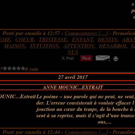
s
p
Posté par emmila à 12:57 -
Commentaires [
…
]
- Permalien
EME
,
COEUR
,
TRISTESSE
,
ENFANT
,
DESTIN
,
ABA
,
MAISON
,
INTUITION
,
ATTENTION
,
DESARROI
,
S
NUS
 ?
0 vote
27 avril 2017
ANNE MOUNIC...EXTRAIT
Le poème – une parole qui ne peut, ne veut,
der. L’erreur consisterait à vouloir effacer 
jonction au cœur du temps, de la bouche à l
sent à sa reprise, mais il s’agit d’une tran
ous,...
Posté par emmila à 12:44 -
Commentaires [
…
]
- Permalien