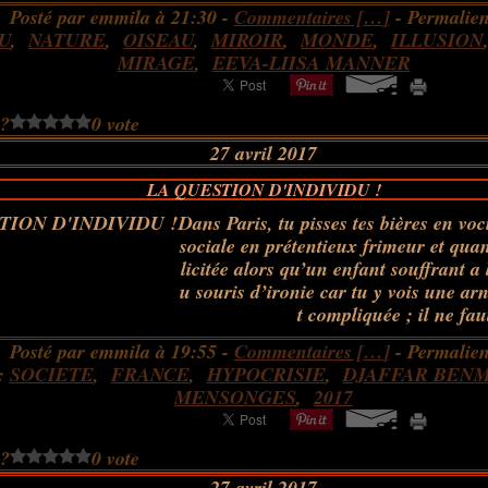
Posté par emmila à 21:30 -
Commentaires [
…
]
- Permalien
U
,
NATURE
,
OISEAU
,
MIROIR
,
MONDE
,
ILLUSION
MIRAGE
,
EEVA-LIISA MANNER
 ?
0 vote
27 avril 2017
LA QUESTION D'INDIVIDU !
Dans Paris, tu pisses tes bières en voc
sociale en prétentieux frimeur et quan
licitée alors qu’un enfant souffrant a 
u souris d’ironie car tu y vois une a
t compliquée ; il ne faut
Posté par emmila à 19:55 -
Commentaires [
…
]
- Permalien
:
SOCIETE
,
FRANCE
,
HYPOCRISIE
,
DJAFFAR BEN
MENSONGES
,
2017
 ?
0 vote
27 avril 2017