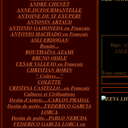
ANDRE CHENET
Janvier
Février
Juillet
Mars
Avril
Août
Juin
Mai
(82)
(84)
(76)
(40)
(65)
(72)
(68)
(60)
ANNE DUFOURMANTELLE
Janvier
Février
Juillet
Mars
Avril
Juin
Mai
(89)
(65)
(62)
(66)
(31)
(70)
(86)
ANTOINE DE ST EXUPERY
Janvier
Février
Mars
Avril
Juin
Mai
(97)
(26)
(59)
(66)
(67)
(66)
ANTONIN ARTAUD
Janvier
Février
Mars
Avril
(73)
(73)
(55)
(73)
ANTONIO GAMONEDA en Français
Janvier
Février
Mars
(100)
(54)
(43)
ANTONIO MACHADO en Français
Février
Janvier
(146)
(51)
ASLI ERDOGAN
Janvier
(124)
Tags:
A
Beauté...
SAGE
BOUTHAÏNA AZAMI
BRUNO ODILE
CESAR VALLEJO en Français
CHRISTIAN BOBIN
Vous aimez
" Colères..."
COLETTE
CRISTINA CASTELLO...en Français
Cultures et Civilisations
Destin d'Artiste....CARLOS PRADAL
Destin de poète...FEDERICO GARCIA
LORCA
Destin de poète...PABLO NERUDA
FEDERICO GARCIA LORCA en