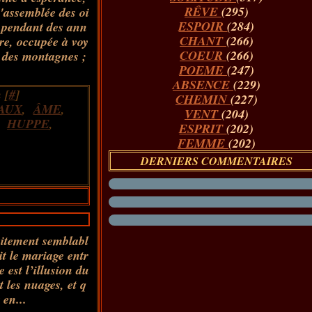
RÊVE
(295)
l'assemblée des oi
ESPOIR
(284)
, pendant des ann
CHANT
(266)
erre, occupée à voy
COEUR
(266)
et des montagnes ;
POEME
(247)
ABSENCE
(229)
 [
#
]
CHEMIN
(227)
AUX
,
ÂME
,
VENT
(204)
,
HUPPE
,
ESPRIT
(202)
FEMME
(202)
DERNIERS COMMENTAIRES
faitement semblabl
it le mariage entr
e est l’illusion du
t les nuages, et q
 en...