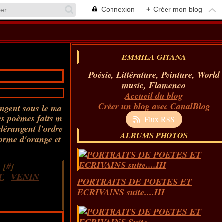
Connexion
+
Créer mon blog
EMMILA GITANA
Poésie, Littérature, Peinture, World
music, Flamenco
Accueil du blog
Créer un blog avec CanalBlog
ngent sous le ma
des poèmes faits m
Flux RSS
dérangent l'ordre
ALBUMS PHOTOS
forme d'orange et
 [
#
]
T
,
VENIN
PORTRAITS DE POETES ET
ECRIVAINS suite....III