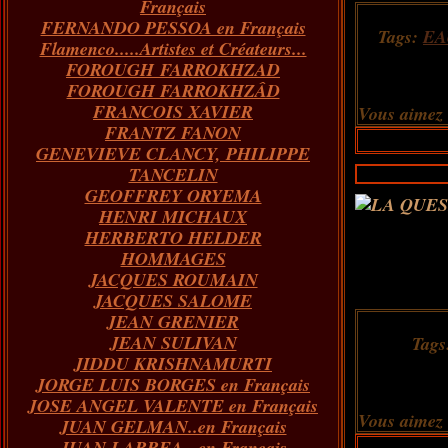
Français
FERNANDO PESSOA en Français
Tags:
EA
Flamenco.....Artistes et Créateurs...
FOROUGH FARROKHZAD
FOROUGH FARROKHZÂD
FRANCOIS XAVIER
Vous aimez
FRANTZ FANON
GENEVIEVE CLANCY, PHILIPPE
TANCELIN
GEOFFREY ORYEMA
HENRI MICHAUX
HERBERTO HELDER
HOMMAGES
JACQUES ROUMAIN
JACQUES SALOME
JEAN GRENIER
JEAN SULIVAN
Tags
JIDDU KRISHNAMURTI
JORGE LUIS BORGES en Français
JOSE ANGEL VALENTE en Français
Vous aimez
JUAN GELMAN..en Français
JUAN LARREA...en Français