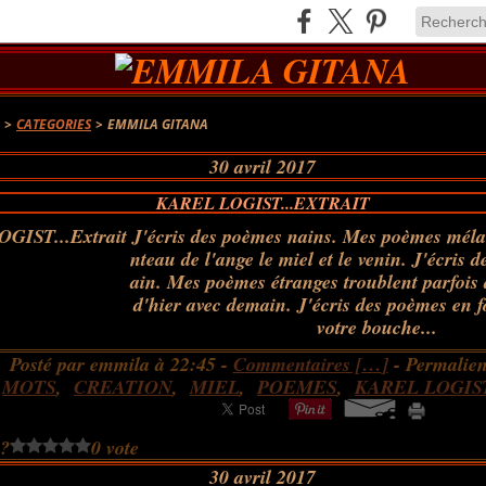
A
>
CATEGORIES
>
EMMILA GITANA
30 avril 2017
KAREL LOGIST...EXTRAIT
J'écris des poèmes nains. Mes poèmes méla
nteau de l'ange le miel et le venin. J'écris 
ain. Mes poèmes étranges troublent parfois 
d'hier avec demain. J'écris des poèmes en 
votre bouche...
Posté par emmila à 22:45 -
Commentaires [
…
]
- Permalien
:
MOTS
,
CREATION
,
MIEL
,
POEMES
,
KAREL LOGIS
 ?
0 vote
30 avril 2017