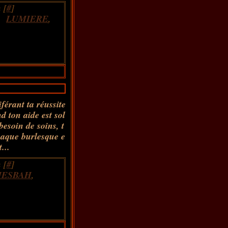
 [
#
]
,
LUMIERE
,
iférant ta réussite
d ton aide est sol
besoin de soins, t
rnaque burlesque e
...
 [
#
]
MESBAH
,