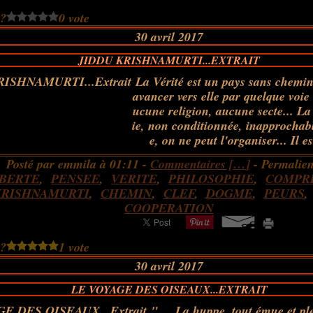
 ?
0 vote
30 avril 2017
JIDDU KRISHNAMURTI...EXTRAIT
La Vérité est un pays sans chemin
avancer vers elle par quelque voie 
ucune religion, aucune secte... La 
ie, non conditionnée, inapprochab
e, on ne peut l'organiser... Il es
Posté par emmila à 01:11 -
Commentaires [
…
]
- Permalien
IBERTE
,
PENSEE
,
VERITE
,
PHILOSOPHIE
,
COMPR
KRISHNAMURTI
,
CHEMIN
,
CLEF
,
DOGME
,
PEURS
COOPERATION
 ?
1 vote
30 avril 2017
LE VOYAGE DES OISEAUX...EXTRAIT
" ... La huppe, tout émue et pl