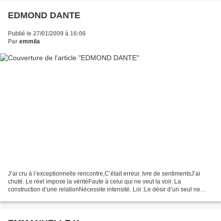
EDMOND DANTE
Publié le 27/01/2009 à 16:06
Par
emmila
J’ai cru à l’exceptionnelle rencontre,C’était erreur. Ivre de sentimentsJ’ai
chuté. Le réel impose la véritéFaute à celui qui ne veut la voir. La
construction d’une relationNécessite intensité. Loi :Le désir d’un seul ne
suffit pas.Il faut le partage....