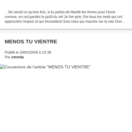
... Ne serait ce qu'une fois, si tu parlas de liberté tes lèvres pour l'avoir
connue, en ont gardés le goût du sel Je t'en prie, Par tous les mots qui ont
approchés l'espoir et qui tressaillent Sois celui qui marche sur la mer Donne-
nous l'orage de demain...
MENOS TU VIENTRE
Publié le 28/01/2009 à 23:38
Par
emmila