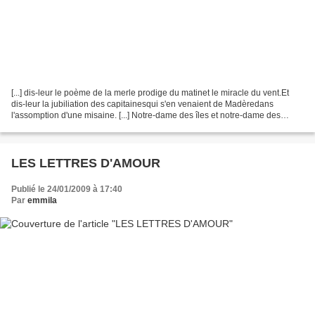
[...] dis-leur le poème de la merle prodige du matinet le miracle du vent.Et
dis-leur la jubiliation des capitainesqui s'en venaient de Madèredans
l'assomption d'une misaine. [...] Notre-dame des îles et notre-dame des
goémonsnotre-dame des navires et...
LES LETTRES D'AMOUR
Publié le 24/01/2009 à 17:40
Par
emmila