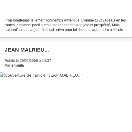
Trop longtemps tellement longtemps Amérique, Comme tu voyageais en tes
routes infiniment pacifiques tu ne rencontras que joie et prospérité, Mais
aujourd'hui, ah! aujourd'hui est arrivé pour toi l'heure d'apprendre à l'école
de l'angoisse aiguëe, de te...
JEAN MALRIEU...
Publié le 29/01/2009 à 14:37
Par
emmila