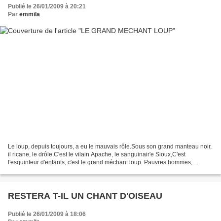
Publié le 26/01/2009 à 20:21
Par
emmila
Le loup, depuis toujours, a eu le mauvais rôle.Sous son grand manteau noir,
il ricane, le drôle.C'est le vilain Apache, le sanguinair'e Sioux,C'est
l'esquinteur d'enfants, c'est le grand méchant loup. Pauvres hommes,
pauvres pommes, pauvres Américains,Combien...
RESTERA T-IL UN CHANT D'OISEAU
Publié le 26/01/2009 à 18:06