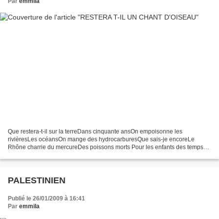
Par
emmila
Que restera-t-il sur la terreDans cinquante ansOn empoisonne les
rivièresLes océansOn mange des hydrocarburesQue sais-je encoreLe
Rhône charrie du mercureDes poissons morts Pour les enfants des temps
nouveauxRestera-t-il un chant d'oiseau Le monde a perdu...
PALESTINIEN
Publié le 26/01/2009 à 16:41
Par
emmila