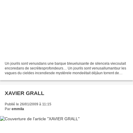
Un jourils sont venusdans une barque bleueluisante de silencela viecoulait
encoredans de secrètesprofondeurs… Un jourils sont venusallumantsur les
vagues du cieldes incendiesde mystèrele mondeétait déjàun torrent de
larmes… Un jourils sont venusmaisque...
XAVIER GRALL
Publié le 26/01/2009 à 11:15
Par
emmila