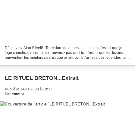
Découvrez Alan Stivell! . Terre dure de dunes et de pluies c'est ici que je
loge cherchez, vous ne me trouverez pas c'est ici, c'est ici que les lézards
réinventent les menhirs c'est ici que je m'invente j'ai l'âge des légendes j'ai
deux mille ans vous...
LE RITUEL BRETON...Extrait
Publié le 24/01/2009 à 19:33
Par
emmila