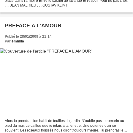
place Dans l'armoire Entre le sachet de lavande Et l'espoir Pour ne pas crier.
. . . JEAN MALRIEU . . . GUSTAV KLIMT
PREFACE A L'AMOUR
Publié le 28/01/2009 à 21:14
Par
emmila
Alors tu prendras ton habit de feuilles du jardin. N'oublie pas le romarin au
pied du mur, Le caillou que je jetais à ta fenêtre. Une poignée d'air se
souvient. Les roseaux froissés nous diront toujours l'heure. Tu prendras le