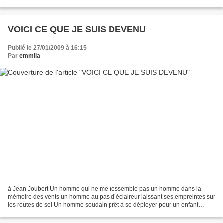
fantôme du chien qui dort...
VOICI CE QUE JE SUIS DEVENU
Publié le 27/01/2009 à 16:15
Par
emmila
à Jean Joubert Un homme qui ne me ressemble pas un homme dans la
mémoire des vents un homme au pas d’éclaireur laissant ses empreintes sur
les routes de sel Un homme soudain prêt à se déployer pour un enfant
écorché prêt à en découdre avec les armées...