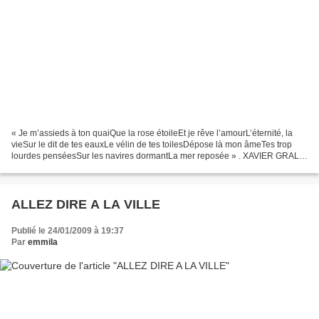
« Je m’assieds à ton quaiQue la rose étoileEt je rêve l’amourL’éternité, la
vieSur le dit de tes eauxLe vélin de tes toilesDépose là mon âmeTes trop
lourdes penséesSur les navires dormantLa mer reposée » . XAVIER GRALL
.
ALLEZ DIRE A LA VILLE
Publié le 24/01/2009 à 19:37
Par
emmila