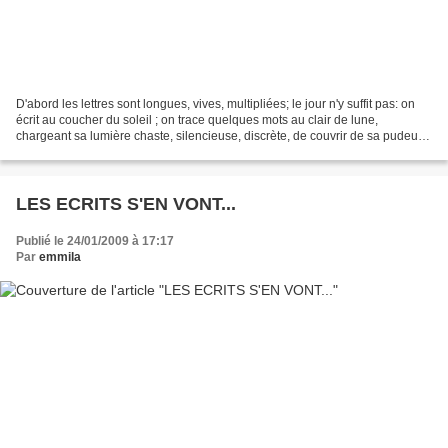
D'abord les lettres sont longues, vives, multipliées; le jour n'y suffit pas: on
écrit au coucher du soleil ; on trace quelques mots au clair de lune,
chargeant sa lumière chaste, silencieuse, discrète, de couvrir de sa pudeur
mille désirs. On s'est quitté...
LES ECRITS S'EN VONT...
Publié le 24/01/2009 à 17:17
Par
emmila