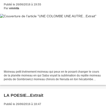
Publié le 26/06/2016 à 19:55
Par
emmila
Moineau petit événement moineau qui peux en te posant changer le cours
de la planète moineau en qui Saba voyait la sublimation du reptile moineau
pendu de Gombrowicz moineau chinois de Neruda en ton hécatombe
terrible merry sparrow de William Blake comme...
LA POESIE...Extrait
Publié le 26/06/2016 à 18:47