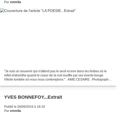
Par
emmila
"Je suis un souvenir qui n'attend pas le seuil et erre dans les limbes où le
reflet d'absinthe quand le coeur de la nuit souffle par ses évents bouge
l'étoile tombée où nous nous contemplons." . AIME CESAIRE . Photographie
Thami Benkirane http://www....
YVES BONNEFOY...Extrait
Publié le 26/06/2016 à 18:10
Par
emmila