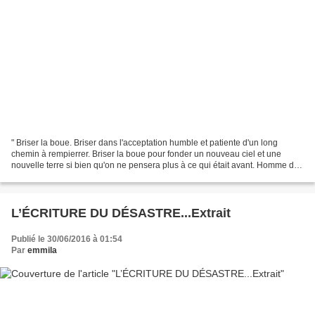
" Briser la boue. Briser dans l'acceptation humble et patiente d'un long
chemin à rempierrer. Briser la boue pour fonder un nouveau ciel et une
nouvelle terre si bien qu'on ne pensera plus à ce qui était avant. Homme du
oui dans le refus retentissant."...
L’ÉCRITURE DU DÉSASTRE...Extrait
Publié le 30/06/2016 à 01:54
Par
emmila