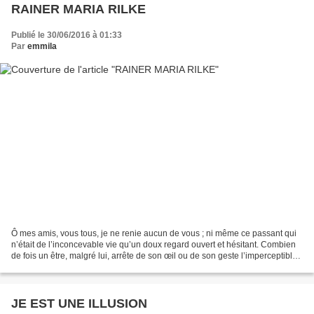
RAINER MARIA RILKE
Publié le 30/06/2016 à 01:33
Par
emmila
Ô mes amis, vous tous, je ne renie aucun de vous ; ni même ce passant qui
n’était de l’inconcevable vie qu’un doux regard ouvert et hésitant. Combien
de fois un être, malgré lui, arrête de son œil ou de son geste l’imperceptible
fuite d’autrui, en lui...
JE EST UNE ILLUSION