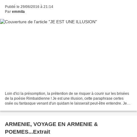
Publié le 29/06/2016 à 21:14
Par
emmila
Loin d'ici la présomption, la prétention de se risquer à courir sur les brisées
de la poésie Rimbaldienne ! Je est une illusion, cette paraphrase certes
osée ou fantasque venant d'un quidam le laisserait peut-être entendre. Je
m'en défends et me garde...
ARMENIE, VOYAGE EN ARMENIE &
POEMES...Extrait