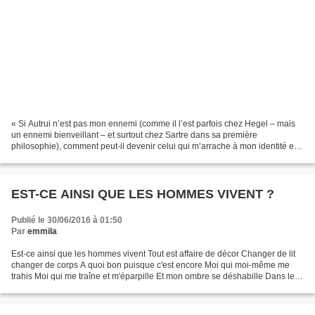
« Si Autrui n’est pas mon ennemi (comme il l’est parfois chez Hegel – mais
un ennemi bienveillant – et surtout chez Sartre dans sa première
philosophie), comment peut-il devenir celui qui m’arrache à mon identité et
dont la pression en quelque sorte de...
EST-CE AINSI QUE LES HOMMES VIVENT ?
Publié le 30/06/2016 à 01:50
Par
emmila
Est-ce ainsi que les hommes vivent Tout est affaire de décor Changer de lit
changer de corps A quoi bon puisque c'est encore Moi qui moi-même me
trahis Moi qui me traîne et m'éparpille Et mon ombre se déshabille Dans les
bras semblables des filles Où...