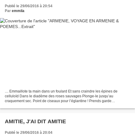
Publié le 29/06/2016 à 20:54
Par
emmila
.... Emmaillote ta main dans un foulard Et sans craindre les épines de
celluloïd Dans le diadème des roses sauvages Plonge-le jusqu’au
craquement sec. Point de ciseaux pour l’églantine ! Prends garde
cependant, un rien la défeuille – Copeaux de rose –...
AMITIE, J'AI DIT AMITIE
Publié le 29/06/2016 à 20:04