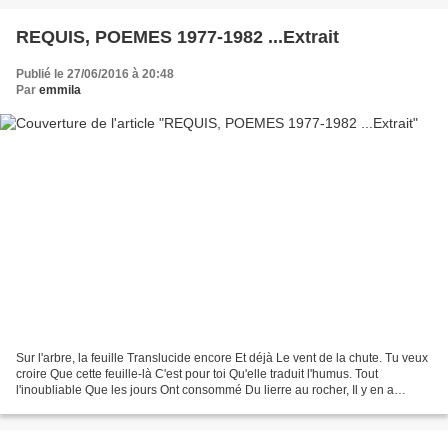
REQUIS, POEMES 1977-1982 ...Extrait
Publié le 27/06/2016 à 20:48
Par
emmila
Sur l'arbre, la feuille Translucide encore Et déjà Le vent de la chute. Tu veux
croire Que cette feuille-là C'est pour toi Qu'elle traduit l'humus. Tout
l'inoubliable Que les jours Ont consommé Du lierre au rocher, Il y en a
toujours Pour te murmurer...