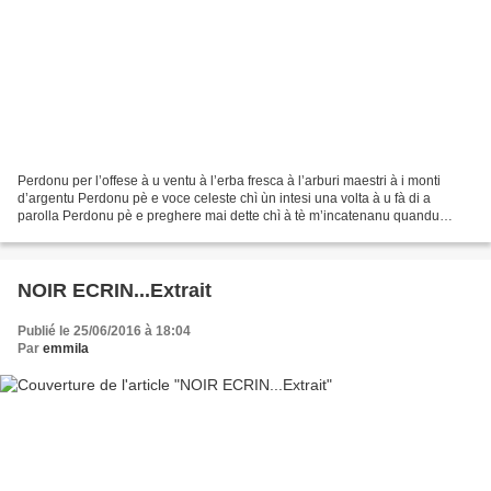
Perdonu per l’offese à u ventu à l’erba fresca à l’arburi maestri à i monti
d’argentu Perdonu pè e voce celeste chì ùn intesi una volta à u fà di a
parolla Perdonu pè e preghere mai dette chì à tè m’incatenanu quandu
ballanu in l’aria i culori di a pace....
NOIR ECRIN...Extrait
Publié le 25/06/2016 à 18:04
Par
emmila