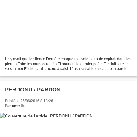
Il n'y avait que le silence Derrière chaque mot volé La route expirait dans les
pierres Entre les murs écroulés Et pourtant le dernier poète Tendait l'oreille
vers la mer Et cherchait encore à saisir L'insaisissable oiseau de la parole. .
JEAN ROUSSELOT...
PERDONU / PARDON
Publié le 25/06/2016 à 18:26
Par
emmila