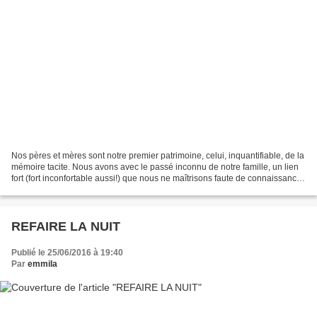
Nos pères et mères sont notre premier patrimoine, celui, inquantifiable, de la
mémoire tacite. Nous avons avec le passé inconnu de notre famille, un lien
fort (fort inconfortable aussi!) que nous ne maîtrisons faute de connaissance.
Jamais tout n'est...
REFAIRE LA NUIT
Publié le 25/06/2016 à 19:40
Par
emmila