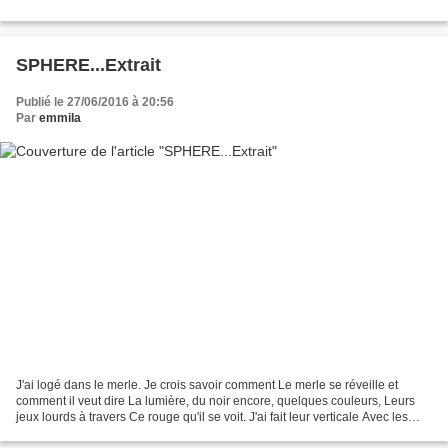
SPHERE...Extrait
Publié le 27/06/2016 à 20:56
Par
emmila
J'ai logé dans le merle. Je crois savoir comment Le merle se réveille et
comment il veut dire La lumière, du noir encore, quelques couleurs, Leurs
jeux lourds à travers Ce rouge qu'il se voit. J'ai fait leur verticale Avec les
blés. Avec l'étang j'ai...