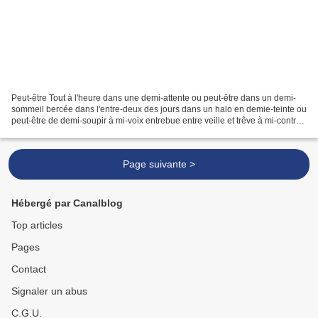
Peut-être Tout à l'heure dans une demi-attente ou peut-être dans un demi-
sommeil bercée dans l'entre-deux des jours dans un halo en demie-teinte ou
peut-être de demi-soupir à mi-voix entrebue entre veille et trêve à mi-contrée
de la terre et de l'eau...
Page suivante >
Hébergé par Canalblog
Top articles
Pages
Contact
Signaler un abus
C.G.U.